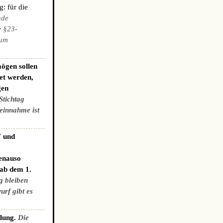
: für die
nde
e §23-
zum
ögen sollen
et werden,
gen
Stichtag
einnahme ist
7 und
genauso
 ab dem 1.
g bleiben
urf gibt es
elung.
Die