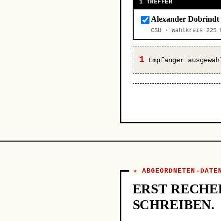
1 TREFFER
Alexander Dobrindt
CSU · Wahlkreis 225
1
Empfänger ausgewäh
★ ABGEORDNETEN-DATE
ERST RECHE
SCHREIBEN.