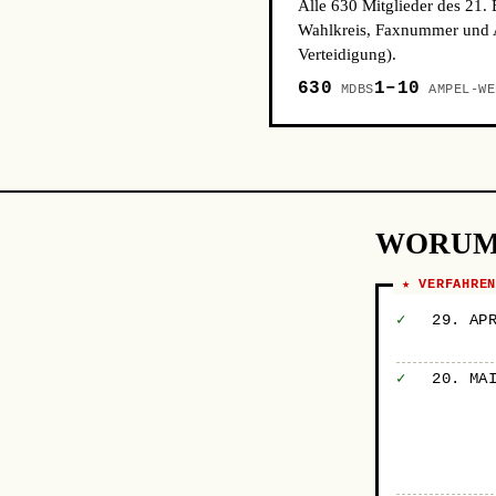
Alle 630 Mitglieder des 21.
Wahlkreis, Faxnummer und A
Verteidigung).
630
1–10
MDBS
AMPEL-WE
WORUM
★ VERFAHRE
✓
29. AP
✓
20. MA