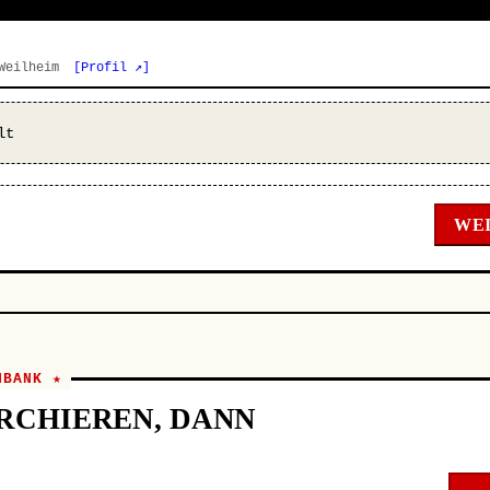
 Weilheim
[Profil ↗]
lt
WEI
NBANK ★
RCHIEREN, DANN