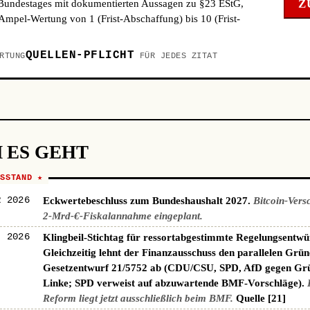
Z
 Bundestages mit dokumentierten Aussagen zu §23 EStG,
mpel-Wertung von 1 (Frist-Abschaffung) bis 10 (Frist-
QUELLEN-PFLICHT
RTUNG
FÜR JEDES ZITAT
 ES GEHT
NSSTAND ★
R 2026
Eckwertebeschluss zum Bundeshaushalt 2027.
Bitcoin-Vers
2-Mrd-€-Fiskalannahme eingeplant.
I 2026
Klingbeil-Stichtag für ressortabgestimmte Regelungsentwü
Gleichzeitig lehnt der Finanzausschuss den parallelen Grün
Gesetzentwurf 21/5752 ab (CDU/CSU, SPD, AfD gegen Gr
Linke; SPD verweist auf abzuwartende BMF-Vorschläge).
Reform liegt jetzt ausschließlich beim BMF.
Quelle [21]