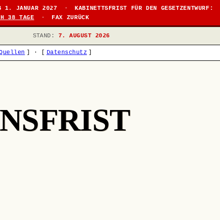
B 1. JANUAR 2027
·
KABINETTSFRIST FÜR DEN GESETZENTWURF:
CH 38 TAGE
·
FAX ZURÜCK
STAND:
7. AUGUST 2026
Quellen
]
·
[
Datenschutz
]
NSFRIST