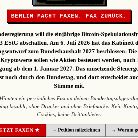
BERLIN MACHT FAXEN. FAX ZURÜCK.
desregierung will die einjährige Bitcoin-Spekulationsfr
3 EStG abschaffen. Am 6. Juli 2026 hat das Kabinett 
gsentwurf zum Bundeshaushalt 2027 beschlossen: Die F
, Kryptowerte sollen wie Aktien besteuert werden, nach 
ung ab dem 1. Januar 2027. Das umsetzende Steuerge
st noch durch den Bundestag, und dort entscheidet au
Stimme mit.
 Minuten ein persönliches Fax an deinen Bundestagsabgeordne
ning bezahlt, ohne Drucker und ohne Briefmarke. Kein Konto,
Cookies, keine Drittanbieter.
→ Petition mitzeichnen
→ Worum ge
ETZT FAXEN ★