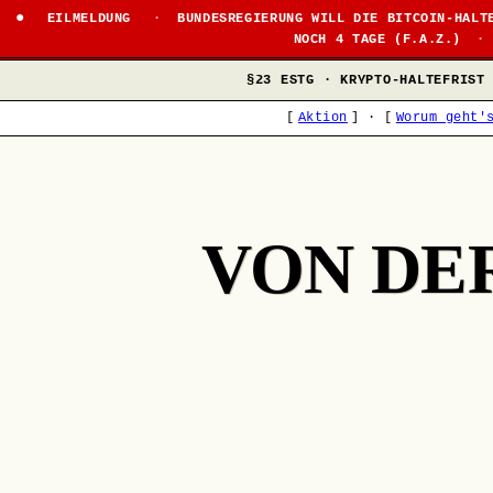
EILMELDUNG
·
BUNDESREGIERUNG WILL DIE BITCOIN-HALT
NOCH 4 TAGE (F.A.Z.)
·
§23 ESTG · KRYPTO-HALTEFRIST
[
Aktion
]
·
[
Worum geht'
VON DE