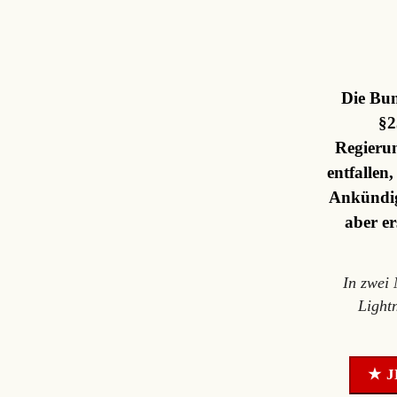
Die Bun
§2
Regierun
entfallen
Ankündig
aber er
In zwei
Light
★ J