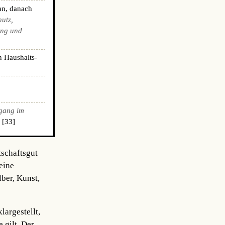
an, danach
hutz,
ing und
n Haushalts-
gang im
 [33]
tschaftsgut
eine
ber, Kunst,
argestellt,
 gilt. Der