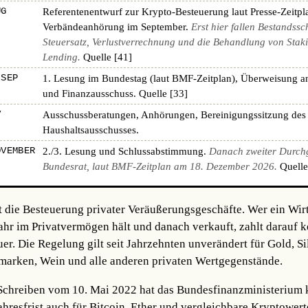
UG
Referentenentwurf zur Krypto-Besteuerung laut Presse-Zeitpl
Verbändeanhörung im September.
Erst hier fallen Bestandssc
Steuersatz, Verlustverrechnung und die Behandlung von Stak
Lending.
Quelle [41]
 SEP
1. Lesung im Bundestag (laut BMF-Zeitplan), Überweisung a
und Finanzausschuss.
Quelle [33]
V
Ausschussberatungen, Anhörungen, Bereinigungssitzung des
Haushaltsausschusses.
OVEMBER
2./3. Lesung und Schlussabstimmung.
Danach zweiter Durch
Bundesrat, laut BMF-Zeitplan am 18. Dezember 2026.
Quelle
t die Besteuerung privater Veräußerungsgeschäfte. Wer ein Wir
Jahr im Privatvermögen hält und danach verkauft, zahlt darauf k
. Die Regelung gilt seit Jahrzehnten unverändert für Gold, Sil
fmarken, Wein und alle anderen privaten Wertgegenstände.
hreiben vom 10. Mai 2022 hat das Bundesfinanzministerium kl
ahresfrist auch für Bitcoin, Ether und vergleichbare Kryptowerte