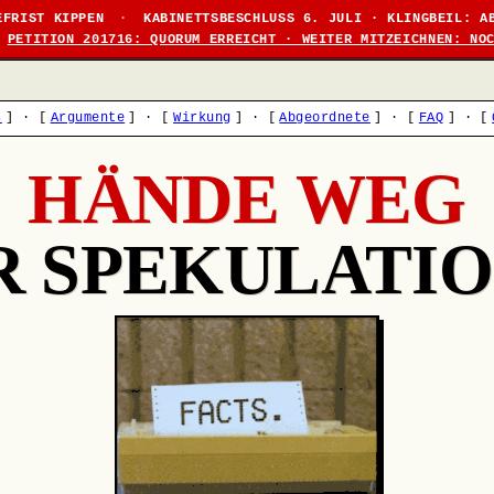
EFRIST KIPPEN
·
KABINETTSBESCHLUSS 6. JULI · KLINGBEIL: A
PETITION 201716: QUORUM ERREICHT · WEITER MITZEICHNEN: NO
s
]
·
[
Argumente
]
·
[
Wirkung
]
·
[
Abgeordnete
]
·
[
FAQ
]
·
[
HÄNDE WEG
R SPEKULATIO