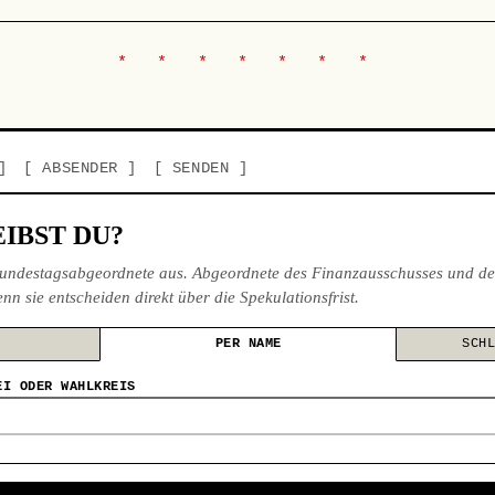
ABSENDER
SENDEN
IBST DU?
undestagsabgeordnete aus. Abgeordnete des Finanzausschusses und de
nn sie entscheiden direkt über die Spekulationsfrist.
PER NAME
SCH
EI ODER WAHLKREIS