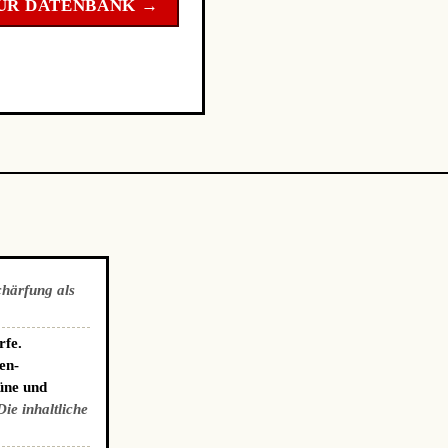
UR DATENBANK →
chärfung als
rfe.
en-
üne und
Die inhaltliche