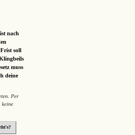
ist nach
den
rist soll
Klingbeils
setz muss
ch deine
ten. Per
 keine
ht's?