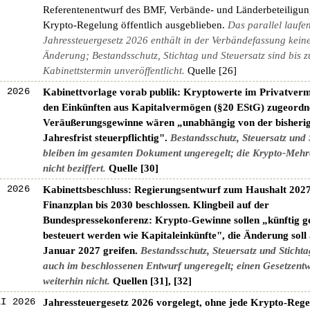
Referentenentwurf des BMF, Verbände- und Länderbeteiligung
Krypto-Regelung öffentlich ausgeblieben.
Das parallel laufe
Jahressteuergesetz 2026 enthält in der Verbändefassung kein
Änderung; Bestandsschutz, Stichtag und Steuersatz sind bis 
Kabinettstermin unveröffentlicht.
Quelle [26]
I 2026
Kabinettvorlage vorab publik: Kryptowerte im Privatverm
den Einkünften aus Kapitalvermögen (§20 EStG) zugeordn
Veräußerungsgewinne wären „unabhängig von der bisheri
Jahresfrist steuerpflichtig".
Bestandsschutz, Steuersatz und 
bleiben im gesamten Dokument ungeregelt; die Krypto-Mehr
nicht beziffert.
Quelle [30]
I 2026
Kabinettsbeschluss: Regierungsentwurf zum Haushalt 202
Finanzplan bis 2030 beschlossen. Klingbeil auf der
Bundespressekonferenz: Krypto-Gewinne sollen „künftig 
besteuert werden wie Kapitaleinkünfte", die Änderung soll
Januar 2027 greifen.
Bestandsschutz, Steuersatz und Stichta
auch im beschlossenen Entwurf ungeregelt; einen Gesetzentw
weiterhin nicht.
Quellen [31], [32]
LI 2026
Jahressteuergesetz 2026 vorgelegt, ohne jede Krypto-Reg