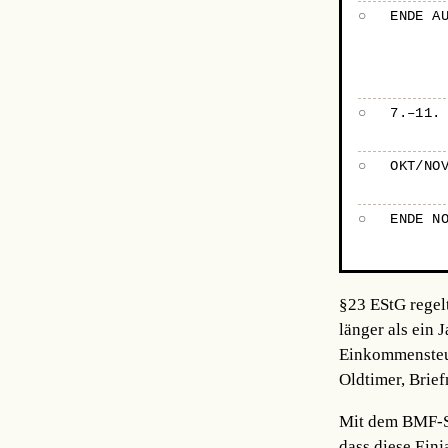
○
ENDE A
○
7.–11.
○
OKT/NO
○
ENDE N
§23 EStG regel
länger als ein 
Einkommensteuer
Oldtimer, Brie
Mit dem BMF-Sc
dass diese Einj