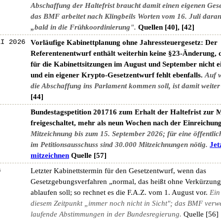
Abschaffung der Haltefrist braucht damit einen eigenen Ges
das BMF arbeitet nach Klingbeils Worten vom 16. Juli daran
„bald in die Frühkoordinierung".
Quellen [40], [42]
LI 2026
Vorläufige Kabinettplanung ohne Jahressteuergesetz: Der
Referentenentwurf enthält weiterhin keine §23-Änderung, d
für die Kabinettsitzungen im August und September nicht e
und ein eigener Krypto-Gesetzentwurf fehlt ebenfalls.
Auf 
die Abschaffung ins Parlament kommen soll, ist damit weiter
[44]
Bundestagspetition 201716 zum Erhalt der Haltefrist zur 
freigeschaltet, mehr als neun Wochen nach der Einreichung
Mitzeichnung bis zum 15. September 2026; für eine öffentli
im Petitionsausschuss sind 30.000 Mitzeichnungen nötig.
Jet
mitzeichnen
Quelle [57]
G
Letzter Kabinettstermin für den Gesetzentwurf, wenn das
Gesetzgebungsverfahren „normal, das heißt ohne Verkürzung
ablaufen soll; so rechnet es die F.A.Z. vom 1. August vor.
Ein
diesem Zeitpunkt „immer noch nicht in Sicht"; das BMF verwe
laufende Abstimmungen in der Bundesregierung.
Quelle [56]