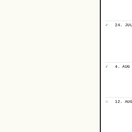
✓
24. JU
✓
4. AUG
○
12. AU