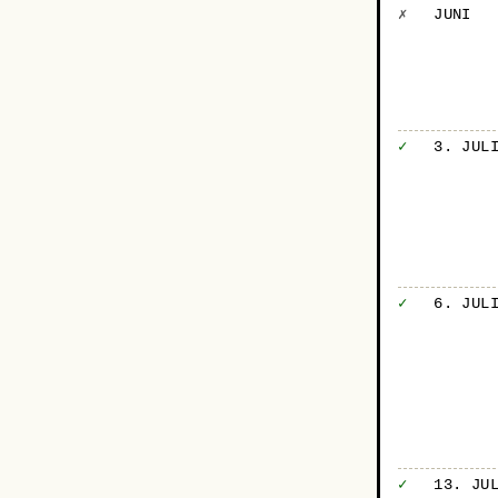
✗
JUNI
✓
3. JUL
✓
6. JUL
✓
13. JU