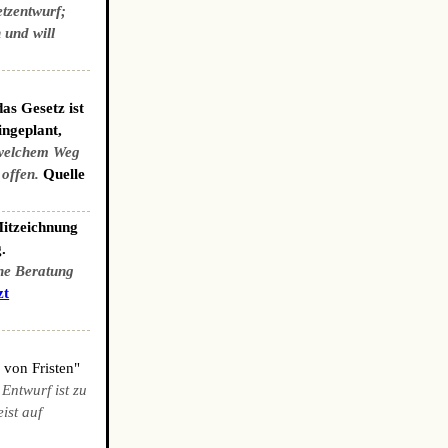
etzentwurf;
 und will
as Gesetz ist
ingeplant,
welchem Weg
 offen.
Quelle
Mitzeichnung
.
che Beratung
zt
 von Fristen"
 Entwurf ist zu
ist auf