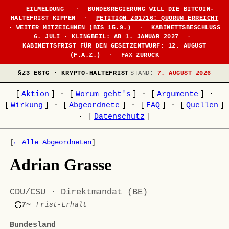
EILMELDUNG
·
BUNDESREGIERUNG WILL DIE BITCOIN-
HALTEFRIST KIPPEN
·
PETITION 201716: QUORUM ERREICHT
· WEITER MITZEICHNEN (BIS 15.9.)
·
KABINETTSBESCHLUSS
6. JULI · KLINGBEIL: AB 1. JANUAR 2027
·
KABINETTSFRIST FÜR DEN GESETZENTWURF: 12. AUGUST
(F.A.Z.)
·
FAX ZURÜCK
§23 ESTG · KRYPTO-HALTEFRIST
STAND:
7. AUGUST 2026
[
Aktion
]
·
[
Worum geht's
]
·
[
Argumente
]
·
[
Wirkung
]
·
[
Abgeordnete
]
·
[
FAQ
]
·
[
Quellen
]
·
[
Datenschutz
]
[
← Alle Abgeordneten
]
Adrian Grasse
CDU/CSU · Direktmandat (BE)
7~
Frist-Erhalt
Bundesland