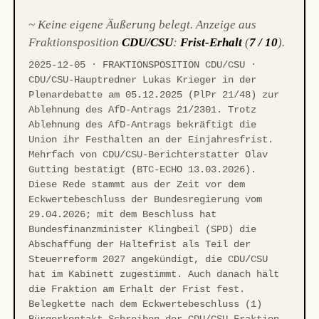
~ Keine eigene Äußerung belegt. Anzeige aus
Fraktionsposition
CDU/CSU
:
Frist-Erhalt
(
7 / 10
).
2025-12-05 · FRAKTIONSPOSITION CDU/CSU ·
CDU/CSU-Hauptredner Lukas Krieger in der
Plenardebatte am 05.12.2025 (PlPr 21/48) zur
Ablehnung des AfD-Antrags 21/2301. Trotz
Ablehnung des AfD-Antrags bekräftigt die
Union ihr Festhalten an der Einjahresfrist.
Mehrfach von CDU/CSU-Berichterstatter Olav
Gutting bestätigt (BTC-ECHO 13.03.2026).
Diese Rede stammt aus der Zeit vor dem
Eckwertebeschluss der Bundesregierung vom
29.04.2026; mit dem Beschluss hat
Bundesfinanzminister Klingbeil (SPD) die
Abschaffung der Haltefrist als Teil der
Steuerreform 2027 angekündigt, die CDU/CSU
hat im Kabinett zugestimmt. Auch danach hält
die Fraktion am Erhalt der Frist fest.
Belegkette nach dem Eckwertebeschluss (1)