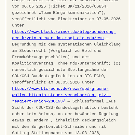
Bürgerkontakt-Schreiben der CDU/CSU-Fraktion
vom 06.05.2026 (Ticket BK/21/2026/06854,
gezeichnet „Team Bürgerkommunikation"),
veröffentlicht von Blocktrainer am 07.05.2026
unter
https://www.blocktrainer.de/blog/aenderung-
der-krypto-steuer-das-sagt-die-cdu/csu
—
Begründung mit dem systematischen Gleichklang
im Steuerrecht (Vergleich zu Gold und
Fremdwährungsgeschäften) und dem
Koalitionsvertrag, ohne MdB-Unterschrift; (2)
namentlich gezeichnete Stellungnahme der
CDU/CSU-Bundestagsfraktion an BTC-ECHO,
veröffentlicht am 08.05.2026 unter
https://www.btc-echo.de/news/spd-gruene-
wollen-bitcoin-steuer-verschaerfen-jetzt-
reagiert-union-230193/
— Schlussformel „Aus
Sicht der CDU/CSU-Bundestagsfraktion besteht
daher kein Anlass, an der bewährten Regelung
etwas zu ändern", inhaltlich deckungsgleich
mit dem Bürgerkontakt-Schreiben und mit
Gutting-Stellungnahme vom 13.03.2026,