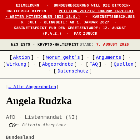
EILMELDUNG
·
BUNDESREGIERUNG WILL DIE BITCOIN-
HALTEFRIST KIPPEN
·
PETITION 201716: QUORUM ERREICHT
· WEITER MITZEICHNEN (BIS 15.9.)
·
KABINETTSBESCHLUSS
6. JULI · KLINGBEIL: AB 1. JANUAR 2027
·
KABINETTSFRIST FÜR DEN GESETZENTWURF: 12. AUGUST
(F.A.Z.)
·
FAX ZURÜCK
§23 ESTG · KRYPTO-HALTEFRIST
STAND:
7. AUGUST 2026
[
Aktion
]
·
[
Worum geht's
]
·
[
Argumente
]
·
[
Wirkung
]
·
[
Abgeordnete
]
·
[
FAQ
]
·
[
Quellen
]
·
[
Datenschutz
]
[
← Alle Abgeordneten
]
Angela Rudzka
AfD · Listenmandat (NI)
9~
Bitcoin-Akzeptanz
Bundesland