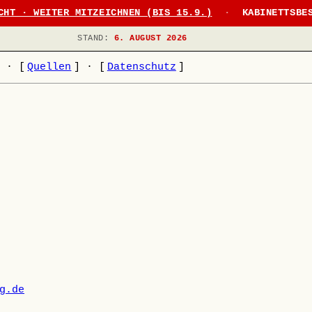
CHT · WEITER MITZEICHNEN (BIS 15.9.)
·
KABINETTSBE
STAND:
6. AUGUST 2026
]
·
[
Quellen
]
·
[
Datenschutz
]
g.de