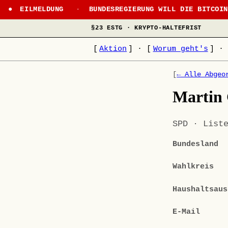
EILMELDUNG
·
BUNDESREGIERUNG WILL DIE BITCOI
§23 ESTG · KRYPTO-HALTEFRIST
[
Aktion
]
·
[
Worum geht's
]
·
[
← Alle Abgeo
Martin 
SPD · List
Bundesland
Wahlkreis
Haushaltsaus
E-Mail