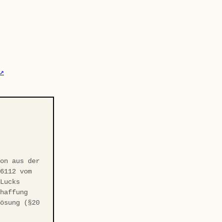
↗
-
ion aus der
/6112 vom
 Lucks
chaffung
Lösung (§20