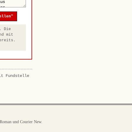
ellen"
. Die
nd mit
ereits.
it Fundstelle
 Roman und Courier New.