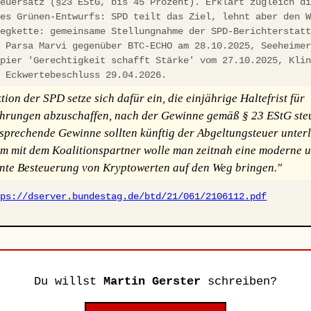
teuersatz (§23 EStG, bis 45 Prozent). Erklärt zugleich d
des Grünen-Entwurfs: SPD teilt das Ziel, lehnt aber den 
legkette: gemeinsame Stellungnahme der SPD-Berichterstat
d Parsa Marvi gegenüber BTC-ECHO am 28.10.2025, Seeheime
apier 'Gerechtigkeit schafft Stärke' vom 27.10.2025, Kli
, Eckwertebeschluss 29.04.2026.
ion der SPD setze sich dafür ein, die einjährige Haltefrist für
rungen abzuschaffen, nach der Gewinne gemäß § 23 EStG steu
tsprechende Gewinne sollten künftig der Abgeltungsteuer unterl
 mit dem Koalitionspartner wolle man zeitnah eine moderne 
nte Besteuerung von Kryptowerten auf den Weg bringen."
tps://dserver.bundestag.de/btd/21/061/2106112.pdf
Du willst
Martin Gerster
schreiben?