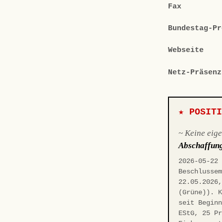
Fax
Bundestag-Pr
Webseite
Netz-Präsenz
★ POSIT
~ Keine eig
Abschaffun
2026-05-22
Beschlusse
22.05.2026
(Grüne)). 
seit Begin
EStG, 25 P