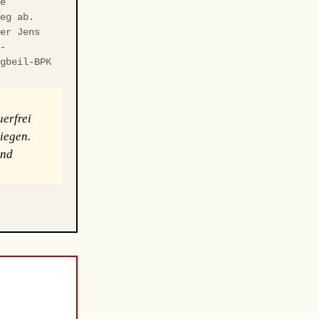
ie
Weg ab.
ter Jens
r-
ngbeil-BPK
erfrei
iegen.
und