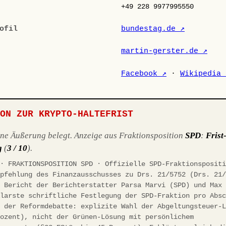
+49 228 9977995550
ofil
bundestag.de ↗
martin-gerster.de ↗
Facebook ↗
·
Wikipedia 
ION ZUR KRYPTO-HALTEFRIST
ene Äußerung belegt. Anzeige aus Fraktionsposition
SPD
:
Frist
g
(
3 / 10
).
 · FRAKTIONSPOSITION SPD · Offizielle SPD-Fraktionsposit
mpfehlung des Finanzausschusses zu Drs. 21/5752 (Drs. 21
, Bericht der Berichterstatter Parsa Marvi (SPD) und Max
Klarste schriftliche Festlegung der SPD-Fraktion pro Abs
n der Reformdebatte: explizite Wahl der Abgeltungsteuer-
rozent), nicht der Grünen-Lösung mit persönlichem