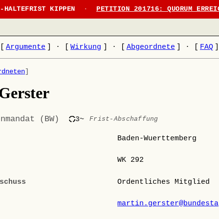
N-HALTEFRIST KIPPEN
·
PETITION 201716: QUORUM ERREI
[
Argumente
]
·
[
Wirkung
]
·
[
Abgeordnete
]
·
[
FAQ
rdneten
]
Gerster
enmandat (BW)
3~
Frist-Abschaffung
Baden-Wuerttemberg
WK 292
schuss
Ordentliches Mitglied
martin.gerster@bundesta