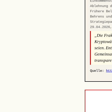
Einkommens
Ablehnung 
Frühere Be
Behrens un
Strategiep
29.04.2026
„Die Frakt
Kryptowäh
seien. En
Gemeinsam
transpare
Quelle:
ht