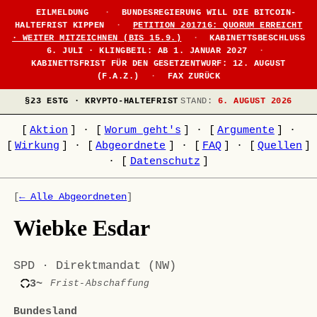
EILMELDUNG
·
BUNDESREGIERUNG WILL DIE BITCOIN-
HALTEFRIST KIPPEN
·
PETITION 201716: QUORUM ERREICHT
· WEITER MITZEICHNEN (BIS 15.9.)
·
KABINETTSBESCHLUSS
6. JULI · KLINGBEIL: AB 1. JANUAR 2027
·
KABINETTSFRIST FÜR DEN GESETZENTWURF: 12. AUGUST
(F.A.Z.)
·
FAX ZURÜCK
§23 ESTG · KRYPTO-HALTEFRIST
STAND:
6. AUGUST 2026
[
Aktion
]
·
[
Worum geht's
]
·
[
Argumente
]
·
[
Wirkung
]
·
[
Abgeordnete
]
·
[
FAQ
]
·
[
Quellen
]
·
[
Datenschutz
]
[
← Alle Abgeordneten
]
Wiebke Esdar
SPD · Direktmandat (NW)
3~
Frist-Abschaffung
Bundesland