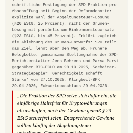
schriftliche Festlegung der SPD-Fraktion pro
Abschaffung seit Beginn der Reformdebatte:
explizite Wahl der Abgeltungsteuer-Lösung
(§20 EStG, 25 Prozent), nicht der Grünen-
Lösung mit persönlichem Einkommensteuersatz
(§23 EStG, bis 45 Prozent). Erklärt zugleich
die Ablehnung des Grünen-Entwurfs: SPD teilt
das Ziel, lehnt aber den Weg ab. Frühere
Belegkette: gemeinsame Stellungnahme der SPD-
Berichterstatter Jens Behrens und Parsa Marvi
gegenüber BTC-ECHO am 28.10.2025, Seeheimer-
Strategiepapier 'Gerechtigkeit schafft
Stärke' vom 27.10.2025, Klingbeil-BPK
29.04.2026, Eckwertebeschluss 29.04.2026.
„Die Fraktion der SPD setze sich dafür ein, die
einjährige Haltefrist für Kryptowährungen
abzuschaffen, nach der Gewinne gemäß § 23
EStG steuerfrei seien. Entsprechende Gewinne
sollten künftig der Abgeltungsteuer
unterliegen. Gemeinsam mit dem