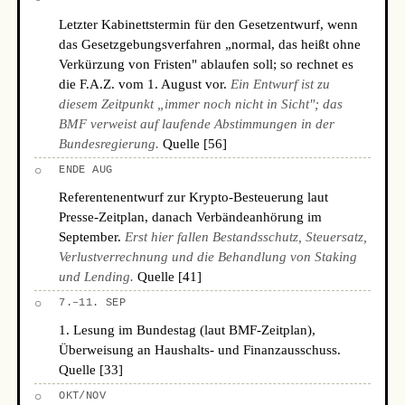
Letzter Kabinettstermin für den Gesetzentwurf, wenn
das Gesetzgebungsverfahren „normal, das heißt ohne
Verkürzung von Fristen" ablaufen soll; so rechnet es
die F.A.Z. vom 1. August vor.
Ein Entwurf ist zu
diesem Zeitpunkt „immer noch nicht in Sicht"; das
BMF verweist auf laufende Abstimmungen in der
Bundesregierung.
Quelle [56]
○
ENDE AUG
Referentenentwurf zur Krypto-Besteuerung laut
Presse-Zeitplan, danach Verbändeanhörung im
September.
Erst hier fallen Bestandsschutz, Steuersatz,
Verlustverrechnung und die Behandlung von Staking
und Lending.
Quelle [41]
○
7.–11. SEP
1. Lesung im Bundestag (laut BMF-Zeitplan),
Überweisung an Haushalts- und Finanzausschuss.
Quelle [33]
○
OKT/NOV