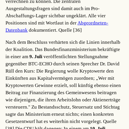
verrechnen zu können. Die zentralen
Ausgestaltungsfragen sind damit auch im Pro-
Abschaffungs-Lager sichtbar ungeklärt. Alle vier
Positionen sind mit Wortlaut in der
Abgeordneten-
Datenbank
dokumentiert.
Quelle [36]
Nach dem Beschluss verhärten sich die Linien innerhalb
der Koalition. Das Bundesfinanzministerium bekräftigte
in einer am
9. Juli
veröffentlichten Stellungnahme
gegenüber BTC-ECHO durch seinen Sprecher Dr. David
Rüll den Kurs: Die Regierung wolle Kryptowerte den
Einkünften aus Kapitalvermögen zuordnen; „Wer mit
Kryptowerten Gewinne erzielt, soll künftig ebenso einen
Beitrag zur Finanzierung des Gemeinwesens beitragen
wie diejenigen, die ihren Arbeitslohn oder Aktienerträge
versteuern." Zu Bestandsschutz, Steuersatz und Stichtag
sagte das Ministerium erneut nichts; einen konkreten
Gesetzentwurf hat es weiterhin nicht vorgelegt.
Quelle
[38]
Die CDU hält dagegen: In einem am
10. Juli