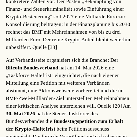
konkretere Zahlen vor: Der Posten „Bekämpfung von
Finanz- und Steuerkriminalität sowie Einführung einer
Krypto-Besteuerung" soll 2027 eine Milliarde Euro zur
Konsolidierung beitragen; in der Finanzplanung bis 2030
rechnet das BMF mit Mehreinnahmen von bis zu drei
Milliarden Euro. Der reine Krypto-Anteil bleibt weiterhin
unbeziffert.
Quelle [33]
Auf Verbandsseite organisiert sich die Branche: Der
Bitcoin Bundesverband
hat am 14. Mai 2026 eine
„Taskforce Haltefrist" eingerichtet, die nach eigener
Mitteilung eine Petition mit weiteren Verbänden
abstimmt, eine Aktionswebseite vorbereitet und die im
BMF-Zwei-Milliarden-Ziel unterstellten Mehreinnahmen
einer kritischen Analyse unterziehen will.
Quelle [20]
Am
30. Mai 2026
hat die Steuer-Taskforce des
Bundesverbandes die
Bundestagspetition zum Erhalt
der Krypto-Haltefrist
beim Petitionsausschuss
eingereicht. Die formale Vorprüfung zog sich über neun