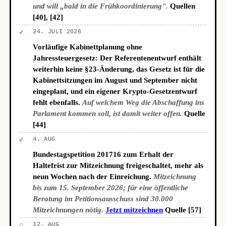
und will „bald in die Frühkoordinierung".
Quellen
[40], [42]
✓
24. JULI 2026
Vorläufige Kabinettplanung ohne
Jahressteuergesetz: Der Referentenentwurf enthält
weiterhin keine §23-Änderung, das Gesetz ist für die
Kabinettsitzungen im August und September nicht
eingeplant, und ein eigener Krypto-Gesetzentwurf
fehlt ebenfalls.
Auf welchem Weg die Abschaffung ins
Parlament kommen soll, ist damit weiter offen.
Quelle
[44]
✓
4. AUG
Bundestagspetition 201716 zum Erhalt der
Haltefrist zur Mitzeichnung freigeschaltet, mehr als
neun Wochen nach der Einreichung.
Mitzeichnung
bis zum 15. September 2026; für eine öffentliche
Beratung im Petitionsausschuss sind 30.000
Mitzeichnungen nötig.
Jetzt mitzeichnen
Quelle [57]
○
12. AUG