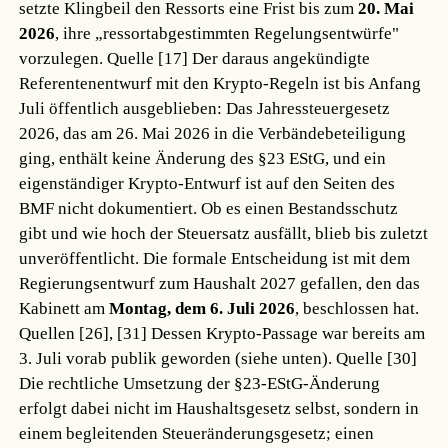
setzte Klingbeil den Ressorts eine Frist bis zum
20. Mai
2026
, ihre „ressortabgestimmten Regelungsentwürfe"
vorzulegen.
Quelle [17]
Der daraus angekündigte
Referentenentwurf mit den Krypto-Regeln ist bis Anfang
Juli öffentlich ausgeblieben: Das Jahressteuergesetz
2026, das am 26. Mai 2026 in die Verbändebeteiligung
ging, enthält keine Änderung des §23 EStG, und ein
eigenständiger Krypto-Entwurf ist auf den Seiten des
BMF nicht dokumentiert. Ob es einen Bestandsschutz
gibt und wie hoch der Steuersatz ausfällt, blieb bis zuletzt
unveröffentlicht. Die formale Entscheidung ist mit dem
Regierungsentwurf zum Haushalt 2027 gefallen, den das
Kabinett am
Montag, dem 6. Juli 2026
, beschlossen hat.
Quellen [26], [31]
Dessen Krypto-Passage war bereits am
3. Juli vorab publik geworden (siehe unten).
Quelle [30]
Die rechtliche Umsetzung der §23-EStG-Änderung
erfolgt dabei nicht im Haushaltsgesetz selbst, sondern in
einem begleitenden Steueränderungsgesetz; einen