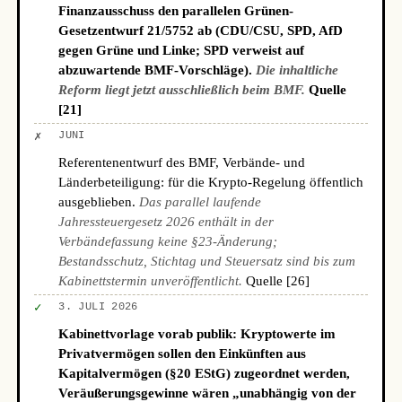
Finanzausschuss den parallelen Grünen-
Gesetzentwurf 21/5752 ab (CDU/CSU, SPD, AfD
gegen Grüne und Linke; SPD verweist auf
abzuwartende BMF-Vorschläge).
Die inhaltliche
Reform liegt jetzt ausschließlich beim BMF.
Quelle
[21]
✗
JUNI
Referentenentwurf des BMF, Verbände- und
Länderbeteiligung: für die Krypto-Regelung öffentlich
ausgeblieben.
Das parallel laufende
Jahressteuergesetz 2026 enthält in der
Verbändefassung keine §23-Änderung;
Bestandsschutz, Stichtag und Steuersatz sind bis zum
Kabinettstermin unveröffentlicht.
Quelle [26]
✓
3. JULI 2026
Kabinettvorlage vorab publik: Kryptowerte im
Privatvermögen sollen den Einkünften aus
Kapitalvermögen (§20 EStG) zugeordnet werden,
Veräußerungsgewinne wären „unabhängig von der