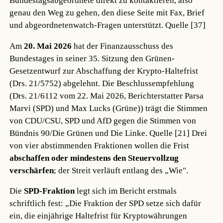
Bundestagsabgeordnete direkt zu kontaktieren, also
genau den Weg zu gehen, den diese Seite mit Fax, Brief
und abgeordnetenwatch-Fragen unterstützt.
Quelle [37]
Am
20. Mai 2026
hat der Finanzausschuss des
Bundestages in seiner 35. Sitzung den Grünen-
Gesetzentwurf zur Abschaffung der Krypto-Haltefrist
(Drs. 21/5752) abgelehnt. Die Beschlussempfehlung
(Drs. 21/6112 vom 22. Mai 2026, Berichterstatter Parsa
Marvi (SPD) und Max Lucks (Grüne)) trägt die Stimmen
von CDU/CSU, SPD und AfD gegen die Stimmen von
Bündnis 90/Die Grünen und Die Linke.
Quelle [21]
Drei
von vier abstimmenden Fraktionen wollen die Frist
abschaffen oder mindestens den Steuervollzug
verschärfen
; der Streit verläuft entlang des „Wie".
Die
SPD-Fraktion
legt sich im Bericht erstmals
schriftlich fest: „Die Fraktion der SPD setze sich dafür
ein, die einjährige Haltefrist für Kryptowährungen