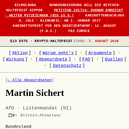
EILMELDUNG
·
BUNDESREGIERUNG WILL DIE BITCOIN-
HALTEFRIST KIPPEN
·
PETITION 201716: QUORUM ERREICHT
· WEITER MITZEICHNEN (BIS 15.9.)
·
KABINETTSBESCHLUSS
6. JULI · KLINGBEIL: AB 1. JANUAR 2027
·
KABINETTSFRIST FÜR DEN GESETZENTWURF: 12. AUGUST
(F.A.Z.)
·
FAX ZURÜCK
§23 ESTG · KRYPTO-HALTEFRIST
STAND:
7. AUGUST 2026
[
Aktion
]
·
[
Worum geht's
]
·
[
Argumente
]
·
[
Wirkung
]
·
[
Abgeordnete
]
·
[
FAQ
]
·
[
Quellen
]
·
[
Datenschutz
]
[
← Alle Abgeordneten
]
Martin Sichert
AfD · Listenmandat (NI)
9~
Bitcoin-Akzeptanz
Bundesland