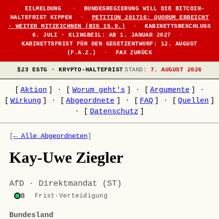
EILMELDUNG
·
BUNDESREGIERUNG WILL DIE BITCOIN-
HALTEFRIST KIPPEN
·
PETITION 201716: QUORUM ERREICHT
· WEITER MITZEICHNEN (BIS 15.9.)
·
KABINETTSBESCHLUSS
6. JULI · KLINGBEIL: AB 1. JANUAR 2027
·
KABINETTSFRIST FÜR DEN GESETZENTWURF: 12. AUGUST
(F.A.Z.)
·
FAX ZURÜCK
§23 ESTG · KRYPTO-HALTEFRIST
STAND:
7. AUGUST 2026
[
Aktion
]
·
[
Worum geht's
]
·
[
Argumente
]
·
[
Wirkung
]
·
[
Abgeordnete
]
·
[
FAQ
]
·
[
Quellen
]
·
[
Datenschutz
]
[
← Alle Abgeordneten
]
Kay-Uwe Ziegler
AfD · Direktmandat (ST)
8
Frist-Verteidigung
Bundesland