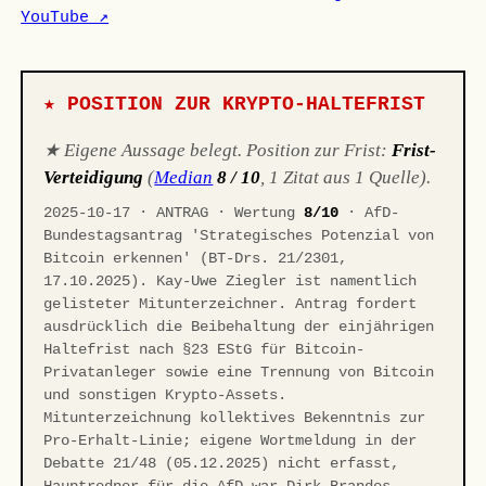
YouTube ↗
★ POSITION ZUR KRYPTO-HALTEFRIST
★ Eigene Aussage belegt. Position zur Frist:
Frist-
Verteidigung
(
Median
8 / 10
, 1 Zitat aus 1 Quelle).
2025-10-17 · ANTRAG · Wertung
8/10
· AfD-
Bundestagsantrag 'Strategisches Potenzial von
Bitcoin erkennen' (BT-Drs. 21/2301,
17.10.2025). Kay-Uwe Ziegler ist namentlich
gelisteter Mitunterzeichner. Antrag fordert
ausdrücklich die Beibehaltung der einjährigen
Haltefrist nach §23 EStG für Bitcoin-
Privatanleger sowie eine Trennung von Bitcoin
und sonstigen Krypto-Assets.
Mitunterzeichnung kollektives Bekenntnis zur
Pro-Erhalt-Linie; eigene Wortmeldung in der
Debatte 21/48 (05.12.2025) nicht erfasst,
Hauptredner für die AfD war Dirk Brandes.