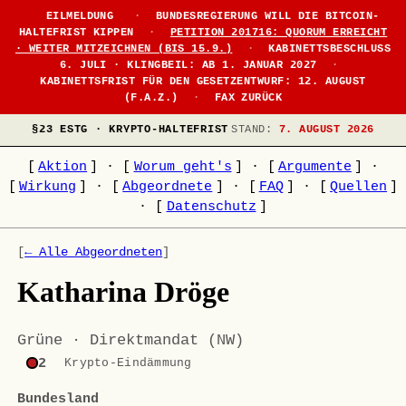
EILMELDUNG
·
BUNDESREGIERUNG WILL DIE BITCOIN-
HALTEFRIST KIPPEN
·
PETITION 201716: QUORUM ERREICHT
· WEITER MITZEICHNEN (BIS 15.9.)
·
KABINETTSBESCHLUSS
6. JULI · KLINGBEIL: AB 1. JANUAR 2027
·
KABINETTSFRIST FÜR DEN GESETZENTWURF: 12. AUGUST
(F.A.Z.)
·
FAX ZURÜCK
§23 ESTG · KRYPTO-HALTEFRIST
STAND:
7. AUGUST 2026
[
Aktion
]
·
[
Worum geht's
]
·
[
Argumente
]
·
[
Wirkung
]
·
[
Abgeordnete
]
·
[
FAQ
]
·
[
Quellen
]
·
[
Datenschutz
]
[
← Alle Abgeordneten
]
Katharina Dröge
Grüne · Direktmandat (NW)
2
Krypto-Eindämmung
Bundesland