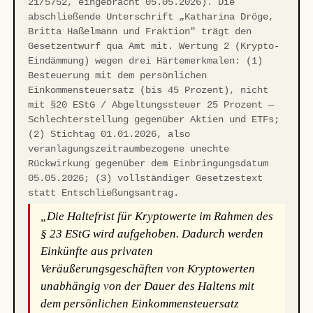
21/5752, eingebracht 05.05.2026). Die
abschließende Unterschrift „Katharina Dröge,
Britta Haßelmann und Fraktion" trägt den
Gesetzentwurf qua Amt mit. Wertung 2 (Krypto-
Eindämmung) wegen drei Härtemerkmalen: (1)
Besteuerung mit dem persönlichen
Einkommensteuersatz (bis 45 Prozent), nicht
mit §20 EStG / Abgeltungssteuer 25 Prozent —
Schlechterstellung gegenüber Aktien und ETFs;
(2) Stichtag 01.01.2026, also
veranlagungszeitraumbezogene unechte
Rückwirkung gegenüber dem Einbringungsdatum
05.05.2026; (3) vollständiger Gesetzestext
statt Entschließungsantrag.
„Die Haltefrist für Kryptowerte im Rahmen des
§ 23 EStG wird aufgehoben. Dadurch werden
Einkünfte aus privaten
Veräußerungsgeschäften von Kryptowerten
unabhängig von der Dauer des Haltens mit
dem persönlichen Einkommensteuersatz