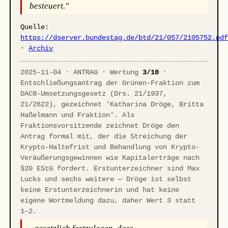
besteuert."
Quelle:
https://dserver.bundestag.de/btd/21/057/2105752.pd
·
Archiv
2025-11-04 · ANTRAG · Wertung
3/10
·
Entschließungsantrag der Grünen-Fraktion zum
DAC8-Umsetzungsgesetz (Drs. 21/1937,
21/2622), gezeichnet 'Katharina Dröge, Britta
Haßelmann und Fraktion'. Als
Fraktionsvorsitzende zeichnet Dröge den
Antrag formal mit, der die Streichung der
Krypto-Haltefrist und Behandlung von Krypto-
Veräußerungsgewinnen wie Kapitalerträge nach
§20 EStG fordert. Erstunterzeichner sind Max
Lucks und sechs weitere — Dröge ist selbst
keine Erstunterzeichnerin und hat keine
eigene Wortmeldung dazu, daher Wert 3 statt
1–2.