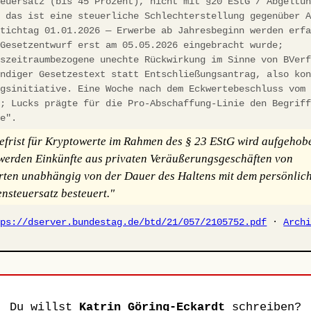
teuersatz (bis 45 Prozent), nicht mit §20 EStG / Abgeltu
; das ist eine steuerliche Schlechterstellung gegenüber 
Stichtag 01.01.2026 — Erwerbe ab Jahresbeginn werden erf
 Gesetzentwurf erst am 05.05.2026 eingebracht wurde;
gszeitraumbezogene unechte Rückwirkung im Sinne von BVer
ändiger Gesetzestext statt Entschließungsantrag, also ko
ngsinitiative. Eine Woche nach dem Eckwertebeschluss vom
t; Lucks prägte für die Pro-Abschaffung-Linie den Begrif
ke".
efrist für Kryptowerte im Rahmen des § 23 EStG wird aufgehob
erden Einkünfte aus privaten Veräußerungsgeschäften von
ten unabhängig von der Dauer des Haltens mit dem persönlic
steuersatz besteuert."
tps://dserver.bundestag.de/btd/21/057/2105752.pdf
·
Arch
Du willst
Katrin Göring-Eckardt
schreiben?