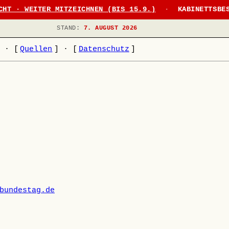
CHT · WEITER MITZEICHNEN (BIS 15.9.)
·
KABINETTSBE
STAND:
7. AUGUST 2026
]
·
[
Quellen
]
·
[
Datenschutz
]
bundestag.de