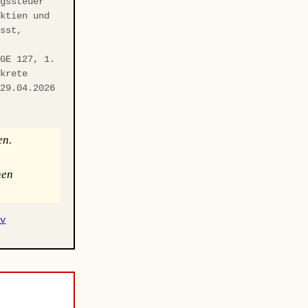
ngssteuer
Aktien und
asst,
fGE 127, 1.
nkrete
 29.04.2026
f
en.
hen
iv