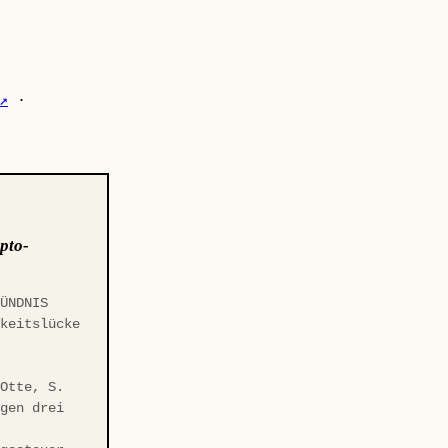
↗
·
pto-
BÜNDNIS
gkeitslücke
t
 Otte, S.
egen drei