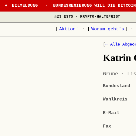
EILMELDUNG
·
BUNDESREGIERUNG WILL DIE BITCOI
§23 ESTG · KRYPTO-HALTEFRIST
[
Aktion
]
·
[
Worum geht's
]
·
[
← Alle Abgeo
Katrin 
Grüne · Li
Bundesland
Wahlkreis
E-Mail
Fax