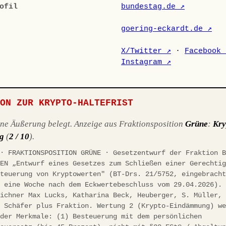
ofil
bundestag.de ↗
goering-eckardt.de ↗
X/Twitter ↗
·
Facebook 
Instagram ↗
ION ZUR KRYPTO-HALTEFRIST
ene Äußerung belegt. Anzeige aus Fraktionsposition
Grüne
:
Kry
g
(
2 / 10
).
 · FRAKTIONSPOSITION GRÜNE · Gesetzentwurf der Fraktion 
NEN „Entwurf eines Gesetzes zum Schließen einer Gerechti
steuerung von Kryptowerten" (BT-Drs. 21/5752, eingebrach
, eine Woche nach dem Eckwertebeschluss vom 29.04.2026).
eichner Max Lucks, Katharina Beck, Heuberger, S. Müller,
. Schäfer plus Fraktion. Wertung 2 (Krypto-Eindämmung) w
nder Merkmale: (1) Besteuerung mit dem persönlichen