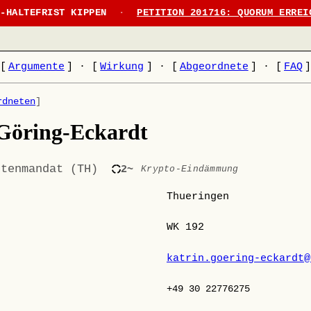
N-HALTEFRIST KIPPEN
·
PETITION 201716: QUORUM ERREI
[
Argumente
]
·
[
Wirkung
]
·
[
Abgeordnete
]
·
[
FAQ
rdneten
]
Göring-Eckardt
stenmandat (TH)
2~
Krypto-Eindämmung
Thueringen
WK 192
katrin.goering-eckardt@
+49 30 22776275