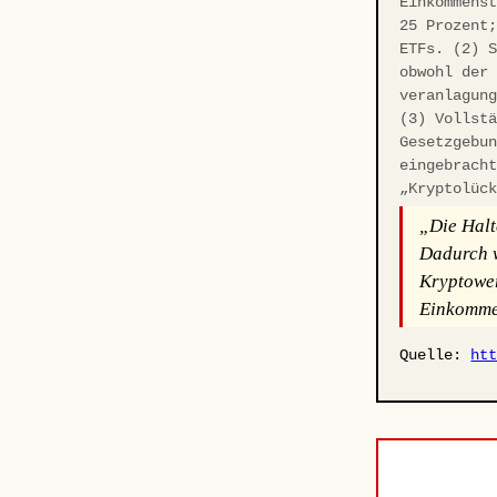
Einkommens
25 Prozent
ETFs. (2) 
obwohl der
veranlagun
(3) Vollst
Gesetzgebu
eingebrach
„Kryptolüc
„Die Halt
Dadurch w
Kryptower
Einkommen
Quelle:
ht