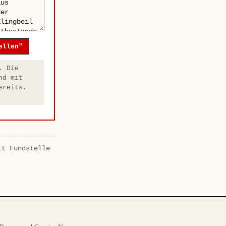
ellen"
. Die
nd mit
ereits.
it Fundstelle