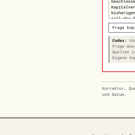
Frage kop
Codex:
Vor
Frage mus
Quellen z
Eigene An
Korrektur, Qu
und Datum.