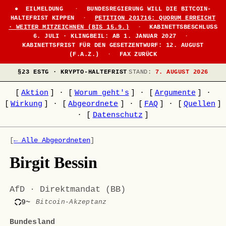
EILMELDUNG
·
BUNDESREGIERUNG WILL DIE BITCOIN-
HALTEFRIST KIPPEN
·
PETITION 201716: QUORUM ERREICHT
· WEITER MITZEICHNEN (BIS 15.9.)
·
KABINETTSBESCHLUSS
6. JULI · KLINGBEIL: AB 1. JANUAR 2027
·
KABINETTSFRIST FÜR DEN GESETZENTWURF: 12. AUGUST
(F.A.Z.)
·
FAX ZURÜCK
§23 ESTG · KRYPTO-HALTEFRIST
STAND:
7. AUGUST 2026
[
Aktion
]
·
[
Worum geht's
]
·
[
Argumente
]
·
[
Wirkung
]
·
[
Abgeordnete
]
·
[
FAQ
]
·
[
Quellen
]
·
[
Datenschutz
]
[
← Alle Abgeordneten
]
Birgit Bessin
AfD · Direktmandat (BB)
9~
Bitcoin-Akzeptanz
Bundesland