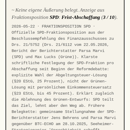
~ Keine eigene Äußerung belegt. Anzeige aus
Fraktionsposition
SPD
:
Frist-Abschaffung
(
3 / 10
).
2026-05-22 · FRAKTIONSPOSITION SPD ·
Offizielle SPD-Fraktionsposition aus der
Beschlussempfehlung des Finanzausschusses zu
Drs. 21/5752 (Drs. 21/6112 vom 22.05.2026,
Bericht der Berichterstatter Parsa Marvi
(SPD) und Max Lucks (Grüne)). Klarste
schriftliche Festlegung der SPD-Fraktion pro
Abschaffung seit Beginn der Reformdebatte:
explizite Wahl der Abgeltungsteuer-Lösung
(§20 EStG, 25 Prozent), nicht der Grünen-
Lösung mit persönlichem Einkommensteuersatz
(§23 EStG, bis 45 Prozent). Erklärt zugleich
die Ablehnung des Grünen-Entwurfs: SPD teilt
das Ziel, lehnt aber den Weg ab. Frühere
Belegkette: gemeinsame Stellungnahme der SPD-
Berichterstatter Jens Behrens und Parsa Marvi
gegenüber BTC-ECHO am 28.10.2025, Seeheimer-