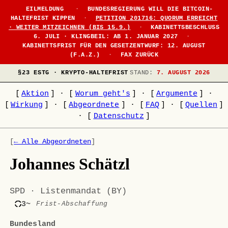
EILMELDUNG
·
BUNDESREGIERUNG WILL DIE BITCOIN-
HALTEFRIST KIPPEN
·
PETITION 201716: QUORUM ERREICHT
· WEITER MITZEICHNEN (BIS 15.9.)
·
KABINETTSBESCHLUSS
6. JULI · KLINGBEIL: AB 1. JANUAR 2027
·
KABINETTSFRIST FÜR DEN GESETZENTWURF: 12. AUGUST
(F.A.Z.)
·
FAX ZURÜCK
§23 ESTG · KRYPTO-HALTEFRIST
STAND:
7. AUGUST 2026
[
Aktion
]
·
[
Worum geht's
]
·
[
Argumente
]
·
[
Wirkung
]
·
[
Abgeordnete
]
·
[
FAQ
]
·
[
Quellen
]
·
[
Datenschutz
]
[
← Alle Abgeordneten
]
Johannes Schätzl
SPD · Listenmandat (BY)
3~
Frist-Abschaffung
Bundesland