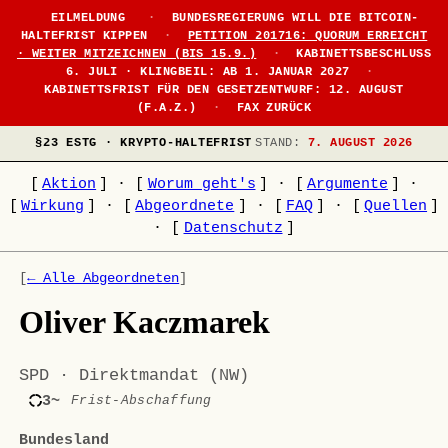
EILMELDUNG
·
BUNDESREGIERUNG WILL DIE BITCOIN-
HALTEFRIST KIPPEN
·
PETITION 201716: QUORUM ERREICHT
· WEITER MITZEICHNEN (BIS 15.9.)
·
KABINETTSBESCHLUSS
6. JULI · KLINGBEIL: AB 1. JANUAR 2027
·
KABINETTSFRIST FÜR DEN GESETZENTWURF: 12. AUGUST
(F.A.Z.)
·
FAX ZURÜCK
§23 ESTG · KRYPTO-HALTEFRIST
STAND:
7. AUGUST 2026
[
Aktion
]
·
[
Worum geht's
]
·
[
Argumente
]
·
[
Wirkung
]
·
[
Abgeordnete
]
·
[
FAQ
]
·
[
Quellen
]
·
[
Datenschutz
]
[
← Alle Abgeordneten
]
Oliver Kaczmarek
SPD · Direktmandat (NW)
3~
Frist-Abschaffung
Bundesland