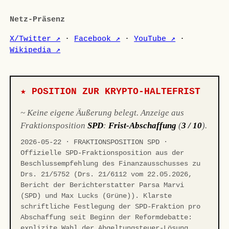
Netz-Präsenz
X/Twitter ↗
·
Facebook ↗
·
YouTube ↗
·
Wikipedia ↗
★ POSITION ZUR KRYPTO-HALTEFRIST
~ Keine eigene Äußerung belegt. Anzeige aus
Fraktionsposition
SPD
:
Frist-Abschaffung
(
3 / 10
).
2026-05-22 · FRAKTIONSPOSITION SPD ·
Offizielle SPD-Fraktionsposition aus der
Beschlussempfehlung des Finanzausschusses zu
Drs. 21/5752 (Drs. 21/6112 vom 22.05.2026,
Bericht der Berichterstatter Parsa Marvi
(SPD) und Max Lucks (Grüne)). Klarste
schriftliche Festlegung der SPD-Fraktion pro
Abschaffung seit Beginn der Reformdebatte:
explizite Wahl der Abgeltungsteuer-Lösung