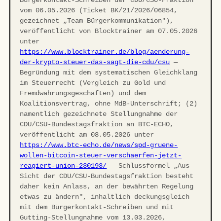
Bürgerkontakt-Schreiben der CDU/CSU-Fraktion
vom 06.05.2026 (Ticket BK/21/2026/06854,
gezeichnet „Team Bürgerkommunikation"),
veröffentlicht von Blocktrainer am 07.05.2026
unter
https://www.blocktrainer.de/blog/aenderung-
der-krypto-steuer-das-sagt-die-cdu/csu
—
Begründung mit dem systematischen Gleichklang
im Steuerrecht (Vergleich zu Gold und
Fremdwährungsgeschäften) und dem
Koalitionsvertrag, ohne MdB-Unterschrift; (2)
namentlich gezeichnete Stellungnahme der
CDU/CSU-Bundestagsfraktion an BTC-ECHO,
veröffentlicht am 08.05.2026 unter
https://www.btc-echo.de/news/spd-gruene-
wollen-bitcoin-steuer-verschaerfen-jetzt-
reagiert-union-230193/
— Schlussformel „Aus
Sicht der CDU/CSU-Bundestagsfraktion besteht
daher kein Anlass, an der bewährten Regelung
etwas zu ändern", inhaltlich deckungsgleich
mit dem Bürgerkontakt-Schreiben und mit
Gutting-Stellungnahme vom 13.03.2026,