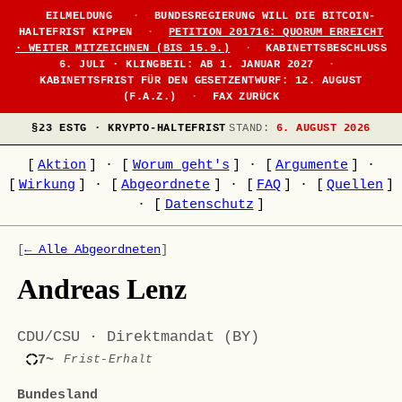
EILMELDUNG
·
BUNDESREGIERUNG WILL DIE BITCOIN-
HALTEFRIST KIPPEN
·
PETITION 201716: QUORUM ERREICHT
· WEITER MITZEICHNEN (BIS 15.9.)
·
KABINETTSBESCHLUSS
6. JULI · KLINGBEIL: AB 1. JANUAR 2027
·
KABINETTSFRIST FÜR DEN GESETZENTWURF: 12. AUGUST
(F.A.Z.)
·
FAX ZURÜCK
§23 ESTG · KRYPTO-HALTEFRIST
STAND:
6. AUGUST 2026
[
Aktion
]
·
[
Worum geht's
]
·
[
Argumente
]
·
[
Wirkung
]
·
[
Abgeordnete
]
·
[
FAQ
]
·
[
Quellen
]
·
[
Datenschutz
]
[
← Alle Abgeordneten
]
Andreas Lenz
CDU/CSU · Direktmandat (BY)
7~
Frist-Erhalt
Bundesland