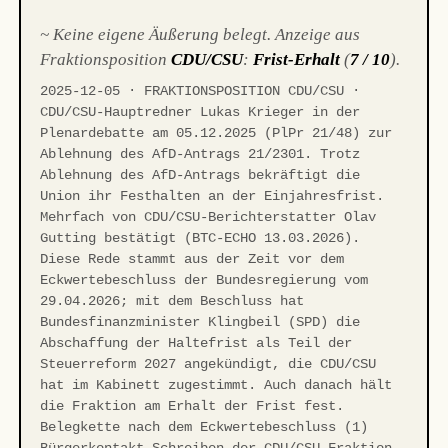
~ Keine eigene Äußerung belegt. Anzeige aus
Fraktionsposition
CDU/CSU
:
Frist-Erhalt
(
7 / 10
).
2025-12-05 · FRAKTIONSPOSITION CDU/CSU ·
CDU/CSU-Hauptredner Lukas Krieger in der
Plenardebatte am 05.12.2025 (PlPr 21/48) zur
Ablehnung des AfD-Antrags 21/2301. Trotz
Ablehnung des AfD-Antrags bekräftigt die
Union ihr Festhalten an der Einjahresfrist.
Mehrfach von CDU/CSU-Berichterstatter Olav
Gutting bestätigt (BTC-ECHO 13.03.2026).
Diese Rede stammt aus der Zeit vor dem
Eckwertebeschluss der Bundesregierung vom
29.04.2026; mit dem Beschluss hat
Bundesfinanzminister Klingbeil (SPD) die
Abschaffung der Haltefrist als Teil der
Steuerreform 2027 angekündigt, die CDU/CSU
hat im Kabinett zugestimmt. Auch danach hält
die Fraktion am Erhalt der Frist fest.
Belegkette nach dem Eckwertebeschluss (1)