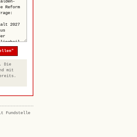
ellen"
. Die
nd mit
ereits.
it Fundstelle