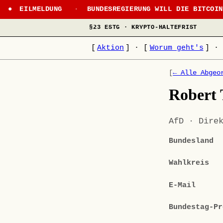
EILMELDUNG
·
BUNDESREGIERUNG WILL DIE BITCOI
§23 ESTG · KRYPTO-HALTEFRIST
[
Aktion
]
·
[
Worum geht's
]
·
[
← Alle Abgeo
Robert 
AfD · Dire
Bundesland
Wahlkreis
E-Mail
Bundestag-Pr