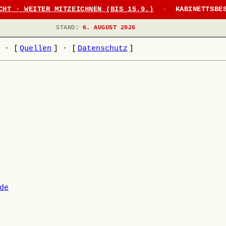
CHT · WEITER MITZEICHNEN (BIS 15.9.)
·
KABINETTSBE
STAND:
6. AUGUST 2026
]
·
[
Quellen
]
·
[
Datenschutz
]
de