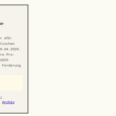
in-
er AfD-
itischen
29.04.2026.
hre Pro-
.2025
n Forderung
r-
·
Archiv