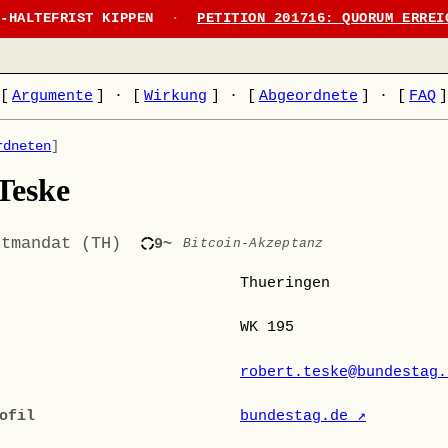
N-HALTEFRIST KIPPEN
·
PETITION 201716: QUORUM ERREI
[
Argumente
]
·
[
Wirkung
]
·
[
Abgeordnete
]
·
[
FAQ
rdneten
]
Teske
ktmandat (TH)
9~
Bitcoin-Akzeptanz
Thueringen
WK 195
robert.teske@bundestag.
ofil
bundestag.de ↗