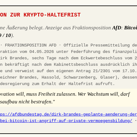
ION ZUR KRYPTO-HALTEFRIST
ene Äußerung belegt. Anzeige aus Fraktionsposition
AfD
:
Bitco
9 / 10
).
 · FRAKTIONSPOSITION AFD · Offizielle Pressemitteilung d
fraktion vom 04.05.2026 unter Federführung des finanzpol
Dirk Brandes, sechs Tage nach dem Eckwertebeschluss vom 
on bekräftigt nach dem Kabinettsbeschluss ausdrücklich i
ie und verweist auf den eigenen Antrag 21/2301 vom 17.10
zeichner Brandes, Hassold, Schwarzenberg, Glaser), desse
ndesregierung zum Erhalt der Haltefrist aufruft.
vation will, muss Freiheit zulassen. Wer Wachstum will, darf
aufbau nicht bestrafen."
tps://afdbundestag.de/dirk-brandes-geplante-aenderung-de
-bei-bitcoin-ist-angriff-auf-private-vermoegensbildung/