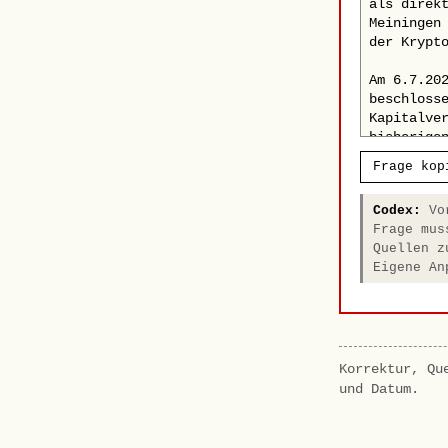
Frage kop
Codex:
Vor
Frage mus
Quellen z
Eigene An
Korrektur, Qu
und Datum.