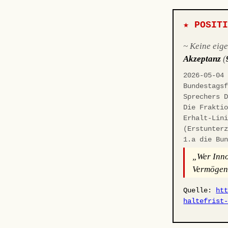
★ POSIT
~ Keine eig
Akzeptanz
(
2026-05-04
Bundestags
Sprechers 
Die Frakti
Erhalt-Lin
(Erstunter
1.a die Bu
„Wer Inno
Vermögens
Quelle:
ht
haltefrist