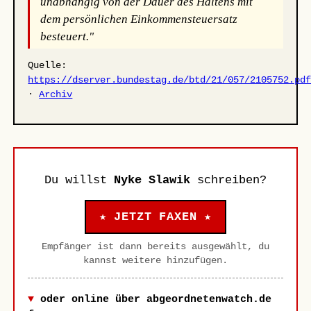
unabhängig von der Dauer des Haltens mit
dem persönlichen Einkommensteuersatz
besteuert."
Quelle:
https://dserver.bundestag.de/btd/21/057/2105752.pd
·
Archiv
Du willst
Nyke Slawik
schreiben?
★ JETZT FAXEN ★
Empfänger ist dann bereits ausgewählt, du
kannst weitere hinzufügen.
oder online über abgeordnetenwatch.de