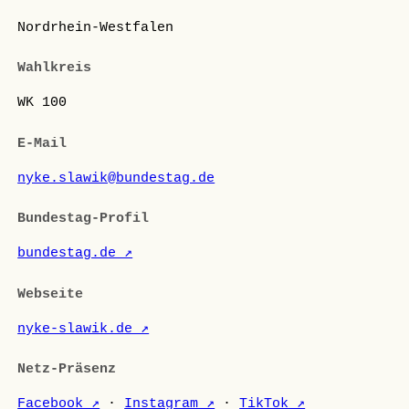
Nordrhein-Westfalen
Wahlkreis
WK 100
E-Mail
nyke.slawik@bundestag.de
Bundestag-Profil
bundestag.de ↗
Webseite
nyke-slawik.de ↗
Netz-Präsenz
Facebook ↗
·
Instagram ↗
·
TikTok ↗