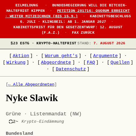
EILMELDUNG
·
BUNDESREGIERUNG WILL DIE BITCOIN-
HALTEFRIST KIPPEN
·
PETITION 201716: QUORUM ERREICHT
· WEITER MITZEICHNEN (BIS 15.9.)
·
KABINETTSBESCHLUSS
6. JULI · KLINGBEIL: AB 1. JANUAR 2027
·
KABINETTSFRIST FÜR DEN GESETZENTWURF: 12. AUGUST
(F.A.Z.)
·
FAX ZURÜCK
§23 ESTG · KRYPTO-HALTEFRIST
STAND:
7. AUGUST 2026
[
Aktion
]
·
[
Worum geht's
]
·
[
Argumente
]
·
[
Wirkung
]
·
[
Abgeordnete
]
·
[
FAQ
]
·
[
Quellen
]
·
[
Datenschutz
]
[
← Alle Abgeordneten
]
Nyke Slawik
Grüne · Listenmandat (NW)
2~
Krypto-Eindämmung
Bundesland