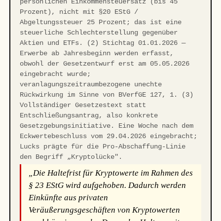
persönlichen Einkommensteuersatz (bis 45
Prozent), nicht mit §20 EStG /
Abgeltungssteuer 25 Prozent; das ist eine
steuerliche Schlechterstellung gegenüber
Aktien und ETFs. (2) Stichtag 01.01.2026 —
Erwerbe ab Jahresbeginn werden erfasst,
obwohl der Gesetzentwurf erst am 05.05.2026
eingebracht wurde;
veranlagungszeitraumbezogene unechte
Rückwirkung im Sinne von BVerfGE 127, 1. (3)
Vollständiger Gesetzestext statt
Entschließungsantrag, also konkrete
Gesetzgebungsinitiative. Eine Woche nach dem
Eckwertebeschluss vom 29.04.2026 eingebracht;
Lucks prägte für die Pro-Abschaffung-Linie
den Begriff „Kryptolücke".
„Die Haltefrist für Kryptowerte im Rahmen des
§ 23 EStG wird aufgehoben. Dadurch werden
Einkünfte aus privaten
Veräußerungsgeschäften von Kryptowerten