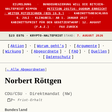
EILMELDUNG
·
BUNDESREGIERUNG WILL DIE BITCOIN-
HALTEFRIST KIPPEN
·
PETITION 201716: QUORUM ERREICHT
· WEITER MITZEICHNEN (BIS 15.9.)
·
KABINETTSBESCHLUSS
6. JULI · KLINGBEIL: AB 1. JANUAR 2027
·
KABINETTSFRIST FÜR DEN GESETZENTWURF: 12. AUGUST
(F.A.Z.)
·
FAX ZURÜCK
§23 ESTG · KRYPTO-HALTEFRIST
STAND:
7. AUGUST 2026
[
Aktion
]
·
[
Worum geht's
]
·
[
Argumente
]
·
[
Wirkung
]
·
[
Abgeordnete
]
·
[
FAQ
]
·
[
Quellen
]
·
[
Datenschutz
]
[
← Alle Abgeordneten
]
Norbert Röttgen
CDU/CSU · Direktmandat (NW)
7~
Frist-Erhalt
Bundesland