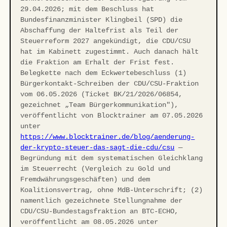
29.04.2026; mit dem Beschluss hat
Bundesfinanzminister Klingbeil (SPD) die
Abschaffung der Haltefrist als Teil der
Steuerreform 2027 angekündigt, die CDU/CSU
hat im Kabinett zugestimmt. Auch danach hält
die Fraktion am Erhalt der Frist fest.
Belegkette nach dem Eckwertebeschluss (1)
Bürgerkontakt-Schreiben der CDU/CSU-Fraktion
vom 06.05.2026 (Ticket BK/21/2026/06854,
gezeichnet „Team Bürgerkommunikation"),
veröffentlicht von Blocktrainer am 07.05.2026
unter
https://www.blocktrainer.de/blog/aenderung-
der-krypto-steuer-das-sagt-die-cdu/csu
—
Begründung mit dem systematischen Gleichklang
im Steuerrecht (Vergleich zu Gold und
Fremdwährungsgeschäften) und dem
Koalitionsvertrag, ohne MdB-Unterschrift; (2)
namentlich gezeichnete Stellungnahme der
CDU/CSU-Bundestagsfraktion an BTC-ECHO,
veröffentlicht am 08.05.2026 unter