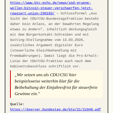
https://www.btc-echo.de/news/spd-gruene-
wollen-bitcoin-steuer-verschaerfen-jetzt-
reagiert-union-230193/
— Schlussformel „Aus
Sicht der CDU/CSU-Bundestagsfraktion besteht
daher kein Anlass, an der bewährten Regelung
etwas zu ändern", inhaltlich deckungsgleich
mit dem Bürgerkontakt-Schreiben und mit
Gutting-Stellungnahme vom 13.03.2026,
zusätzliches Argument digitaler Euro
(steuerliche Gleichbehandlung mit
Fremdwährungen). Damit liegt die Pro-Erhalt-
Linie der CDU/CSU-Fraktion auch nach dem
Kabinettsbeschluss schriftlich vor.
„Wir setzen uns als CDU/CSU hier
beispielsweise weiterhin klar für die
Beibehaltung der Einjahresfrist für steuerfreie
Gewinne ein."
Quelle:
https://dserver.bundestag.de/btp/21/21048.pdf