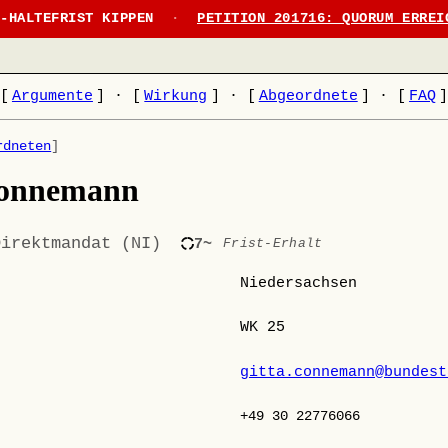
N-HALTEFRIST KIPPEN
·
PETITION 201716: QUORUM ERREI
[
Argumente
]
·
[
Wirkung
]
·
[
Abgeordnete
]
·
[
FAQ
rdneten
]
Connemann
Direktmandat (NI)
7~
Frist-Erhalt
Niedersachsen
WK 25
gitta.connemann@bundest
+49 30 22776066