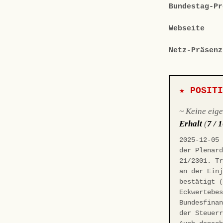
Bundestag-Pr
Webseite
Netz-Präsenz
★ POSIT
~ Keine eig
Erhalt
(
7 / 
2025-12-05
der Plenar
21/2301. T
an der Ein
bestätigt 
Eckwertebe
Bundesfina
der Steuer