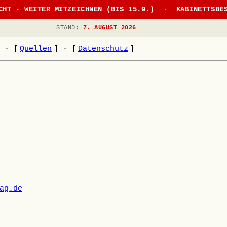
CHT · WEITER MITZEICHNEN (BIS 15.9.)
·
KABINETTSBE
STAND:
7. AUGUST 2026
]
·
[
Quellen
]
·
[
Datenschutz
]
ag.de