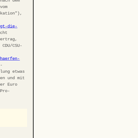
 nach dem
 vom
ikation"),
agt-die-
cht
vertrag,
r CDU/CSU-
chaerfen-
U-
elung etwas
ben und mit
ler Euro
 Pro-