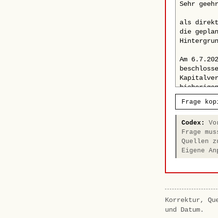
Frage kop
Codex:
Vor
Frage mus
Quellen z
Eigene An
Korrektur, Qu
und Datum.