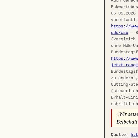
Auch danac
Eckwertebe
06.05.2026
veröffentl
https://ww
cdu/csu
— B
(Vergleich
ohne MdB-U
Bundestags
https://ww
jetzt-reag
Bundestags
zu ändern"
Gutting-St
(steuerlic
Erhalt-Lin
schriftlic
„Wir setz
Beibehalt
Quelle:
ht