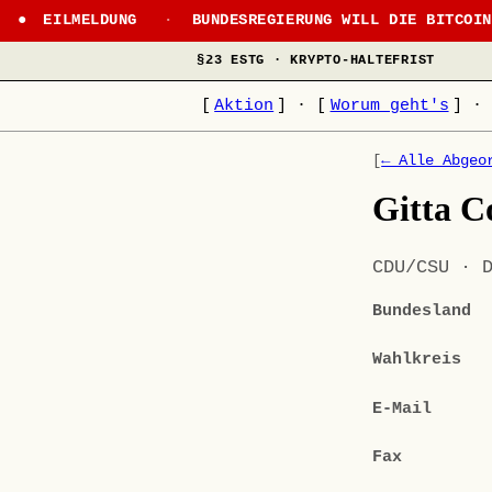
EILMELDUNG
·
BUNDESREGIERUNG WILL DIE BITCOI
§23 ESTG · KRYPTO-HALTEFRIST
[
Aktion
]
·
[
Worum geht's
]
·
[
← Alle Abgeo
Gitta 
CDU/CSU · 
Bundesland
Wahlkreis
E-Mail
Fax