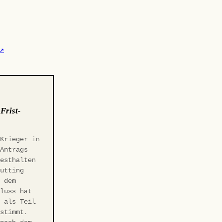
↗
:
Frist-
 Krieger in
-Antrags
Festhalten
Gutting
r dem
hluss hat
t als Teil
estimmt.