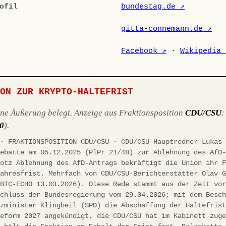
ofil
bundestag.de ↗
gitta-connemann.de ↗
Facebook ↗
·
Wikipedia 
ION ZUR KRYPTO-HALTEFRIST
ene Äußerung belegt. Anzeige aus Fraktionsposition
CDU/CSU
10
).
 · FRAKTIONSPOSITION CDU/CSU · CDU/CSU-Hauptredner Lukas
debatte am 05.12.2025 (PlPr 21/48) zur Ablehnung des AfD
rotz Ablehnung des AfD-Antrags bekräftigt die Union ihr 
jahresfrist. Mehrfach von CDU/CSU-Berichterstatter Olav 
(BTC-ECHO 13.03.2026). Diese Rede stammt aus der Zeit vo
schluss der Bundesregierung vom 29.04.2026; mit dem Besc
nzminister Klingbeil (SPD) die Abschaffung der Haltefris
reform 2027 angekündigt, die CDU/CSU hat im Kabinett zug