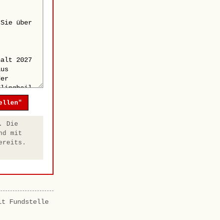
ellen"
. Die
nd mit
ereits.
it Fundstelle