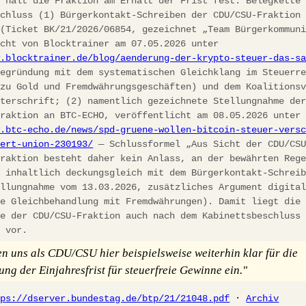
h hält die Fraktion am Erhalt der Frist fest. Belegkette
schluss (1) Bürgerkontakt-Schreiben der CDU/CSU-Fraktion
 (Ticket BK/21/2026/06854, gezeichnet „Team Bürgerkommun
icht von Blocktrainer am 07.05.2026 unter
w.blocktrainer.de/blog/aenderung-der-krypto-steuer-das-s
egründung mit dem systematischen Gleichklang im Steuerre
 zu Gold und Fremdwährungsgeschäften) und dem Koalitions
nterschrift; (2) namentlich gezeichnete Stellungnahme de
fraktion an BTC-ECHO, veröffentlicht am 08.05.2026 unter
w.btc-echo.de/news/spd-gruene-wollen-bitcoin-steuer-vers
iert-union-230193/
— Schlussformel „Aus Sicht der CDU/CS
fraktion besteht daher kein Anlass, an der bewährten Reg
, inhaltlich deckungsgleich mit dem Bürgerkontakt-Schrei
ellungnahme vom 13.03.2026, zusätzliches Argument digita
he Gleichbehandlung mit Fremdwährungen). Damit liegt die
ie der CDU/CSU-Fraktion auch nach dem Kabinettsbeschluss
h vor.
en uns als CDU/CSU hier beispielsweise weiterhin klar für die
ung der Einjahresfrist für steuerfreie Gewinne ein."
tps://dserver.bundestag.de/btp/21/21048.pdf
·
Archiv