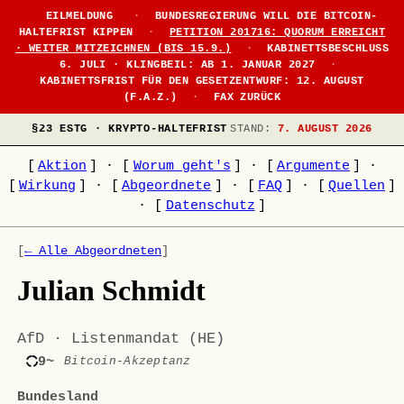
EILMELDUNG
·
BUNDESREGIERUNG WILL DIE BITCOIN-
HALTEFRIST KIPPEN
·
PETITION 201716: QUORUM ERREICHT
· WEITER MITZEICHNEN (BIS 15.9.)
·
KABINETTSBESCHLUSS
6. JULI · KLINGBEIL: AB 1. JANUAR 2027
·
KABINETTSFRIST FÜR DEN GESETZENTWURF: 12. AUGUST
(F.A.Z.)
·
FAX ZURÜCK
§23 ESTG · KRYPTO-HALTEFRIST
STAND:
7. AUGUST 2026
[
Aktion
]
·
[
Worum geht's
]
·
[
Argumente
]
·
[
Wirkung
]
·
[
Abgeordnete
]
·
[
FAQ
]
·
[
Quellen
]
·
[
Datenschutz
]
[
← Alle Abgeordneten
]
Julian Schmidt
AfD · Listenmandat (HE)
9~
Bitcoin-Akzeptanz
Bundesland