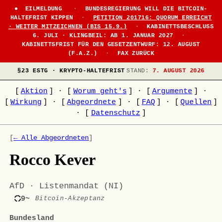
EILMELDUNG
·
BUNDESREGIERUNG WILL DIE BITCOIN-
HALTEFRIST KIPPEN
·
PETITION 201716: QUORUM ERREICHT
· WEITER MITZEICHNEN (BIS 15.9.)
·
KABINETTSBESCHLUSS
6. JULI · KLINGBEIL: AB 1. JANUAR 2027
·
KABINETTSFRIST FÜR DEN GESETZENTWURF: 12. AUGUST
(F.A.Z.)
·
FAX ZURÜCK
§23 ESTG · KRYPTO-HALTEFRIST
STAND:
7. AUGUST 2026
[
Aktion
]
·
[
Worum geht's
]
·
[
Argumente
]
·
[
Wirkung
]
·
[
Abgeordnete
]
·
[
FAQ
]
·
[
Quellen
]
·
[
Datenschutz
]
[
← Alle Abgeordneten
]
Rocco Kever
AfD · Listenmandat (NI)
9~
Bitcoin-Akzeptanz
Bundesland