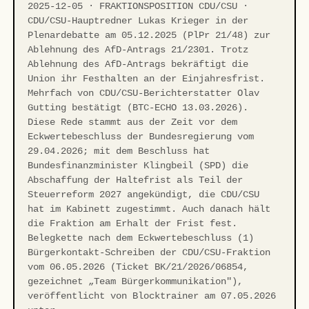
2025-12-05 · FRAKTIONSPOSITION CDU/CSU ·
CDU/CSU-Hauptredner Lukas Krieger in der
Plenardebatte am 05.12.2025 (PlPr 21/48) zur
Ablehnung des AfD-Antrags 21/2301. Trotz
Ablehnung des AfD-Antrags bekräftigt die
Union ihr Festhalten an der Einjahresfrist.
Mehrfach von CDU/CSU-Berichterstatter Olav
Gutting bestätigt (BTC-ECHO 13.03.2026).
Diese Rede stammt aus der Zeit vor dem
Eckwertebeschluss der Bundesregierung vom
29.04.2026; mit dem Beschluss hat
Bundesfinanzminister Klingbeil (SPD) die
Abschaffung der Haltefrist als Teil der
Steuerreform 2027 angekündigt, die CDU/CSU
hat im Kabinett zugestimmt. Auch danach hält
die Fraktion am Erhalt der Frist fest.
Belegkette nach dem Eckwertebeschluss (1)
Bürgerkontakt-Schreiben der CDU/CSU-Fraktion
vom 06.05.2026 (Ticket BK/21/2026/06854,
gezeichnet „Team Bürgerkommunikation"),
veröffentlicht von Blocktrainer am 07.05.2026