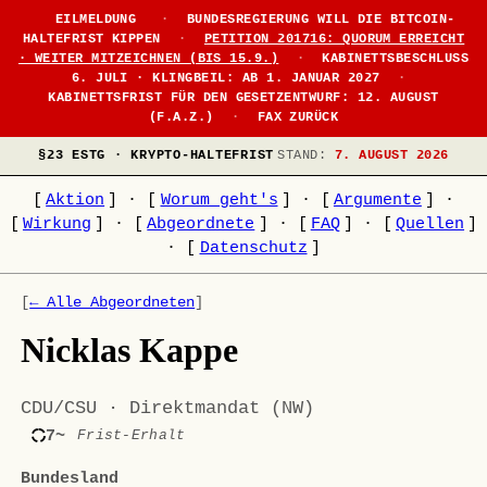
EILMELDUNG
·
BUNDESREGIERUNG WILL DIE BITCOIN-
HALTEFRIST KIPPEN
·
PETITION 201716: QUORUM ERREICHT
· WEITER MITZEICHNEN (BIS 15.9.)
·
KABINETTSBESCHLUSS
6. JULI · KLINGBEIL: AB 1. JANUAR 2027
·
KABINETTSFRIST FÜR DEN GESETZENTWURF: 12. AUGUST
(F.A.Z.)
·
FAX ZURÜCK
§23 ESTG · KRYPTO-HALTEFRIST
STAND:
7. AUGUST 2026
[
Aktion
]
·
[
Worum geht's
]
·
[
Argumente
]
·
[
Wirkung
]
·
[
Abgeordnete
]
·
[
FAQ
]
·
[
Quellen
]
·
[
Datenschutz
]
[
← Alle Abgeordneten
]
Nicklas Kappe
CDU/CSU · Direktmandat (NW)
7~
Frist-Erhalt
Bundesland