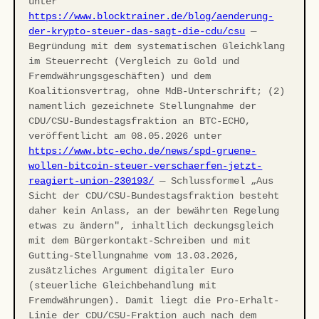
unter
https://www.blocktrainer.de/blog/aenderung-
der-krypto-steuer-das-sagt-die-cdu/csu
—
Begründung mit dem systematischen Gleichklang
im Steuerrecht (Vergleich zu Gold und
Fremdwährungsgeschäften) und dem
Koalitionsvertrag, ohne MdB-Unterschrift; (2)
namentlich gezeichnete Stellungnahme der
CDU/CSU-Bundestagsfraktion an BTC-ECHO,
veröffentlicht am 08.05.2026 unter
https://www.btc-echo.de/news/spd-gruene-
wollen-bitcoin-steuer-verschaerfen-jetzt-
reagiert-union-230193/
— Schlussformel „Aus
Sicht der CDU/CSU-Bundestagsfraktion besteht
daher kein Anlass, an der bewährten Regelung
etwas zu ändern", inhaltlich deckungsgleich
mit dem Bürgerkontakt-Schreiben und mit
Gutting-Stellungnahme vom 13.03.2026,
zusätzliches Argument digitaler Euro
(steuerliche Gleichbehandlung mit
Fremdwährungen). Damit liegt die Pro-Erhalt-
Linie der CDU/CSU-Fraktion auch nach dem