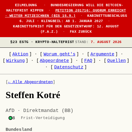
EILMELDUNG
·
BUNDESREGIERUNG WILL DIE BITCOIN-
HALTEFRIST KIPPEN
·
PETITION 201716: QUORUM ERREICHT
· WEITER MITZEICHNEN (BIS 15.9.)
·
KABINETTSBESCHLUSS
6. JULI · KLINGBEIL: AB 1. JANUAR 2027
·
KABINETTSFRIST FÜR DEN GESETZENTWURF: 12. AUGUST
(F.A.Z.)
·
FAX ZURÜCK
§23 ESTG · KRYPTO-HALTEFRIST
STAND:
7. AUGUST 2026
[
Aktion
]
·
[
Worum geht's
]
·
[
Argumente
]
·
[
Wirkung
]
·
[
Abgeordnete
]
·
[
FAQ
]
·
[
Quellen
]
·
[
Datenschutz
]
[
← Alle Abgeordneten
]
Steffen Kotré
AfD · Direktmandat (BB)
8
Frist-Verteidigung
Bundesland