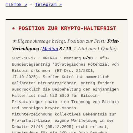
TikTok ↗
·
Telegram ↗
★ POSITION ZUR KRYPTO-HALTEFRIST
★ Eigene Aussage belegt. Position zur Frist:
Frist-
Verteidigung
(
Median
8 / 10
, 1 Zitat aus 1 Quelle).
2025-10-17 · ANTRAG · Wertung
8/10
· AfD-
Bundestagsantrag 'Strategisches Potenzial von
Bitcoin erkennen' (BT-Drs. 21/2301,
17.10.2025). Steffen Kotré ist namentlich
gelisteter Mitunterzeichner. Antrag fordert
ausdrücklich die Beibehaltung der einjährigen
Haltefrist nach §23 EStG für Bitcoin-
Privatanleger sowie eine Trennung von Bitcoin
und sonstigen Krypto-Assets.
Mitunterzeichnung kollektives Bekenntnis zur
Pro-Erhalt-Linie; eigene Wortmeldung in der
Debatte 21/48 (05.12.2025) nicht erfasst,
Hauptredner für die AfD war Dirk Brandes.