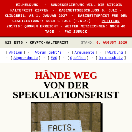
EILMELDUNG
·
BUNDESREGIERUNG WILL DIE BITCOIN-
HALTEFRIST KIPPEN
·
KABINETTSBESCHLUSS 6. JULI ·
KLINGBEIL: AB 1. JANUAR 2027
·
KABINETTSFRIST FÜR DEN
GESETZENTWURF: NOCH 6 TAGE (F.A.Z.)
·
PETITION
201716: QUORUM ERREICHT · WEITER MITZEICHNEN: NOCH 40
TAGE
·
FAX ZURÜCK
§23 ESTG · KRYPTO-HALTEFRIST
STAND:
6. AUGUST 2026
[
Aktion
]
·
[
Worum geht's
]
·
[
Argumente
]
·
[
Wirkung
]
·
[
Abgeordnete
]
·
[
FAQ
]
·
[
Quellen
]
·
[
Datenschutz
]
HÄNDE WEG
VON DER
SPEKULATIONSFRIST