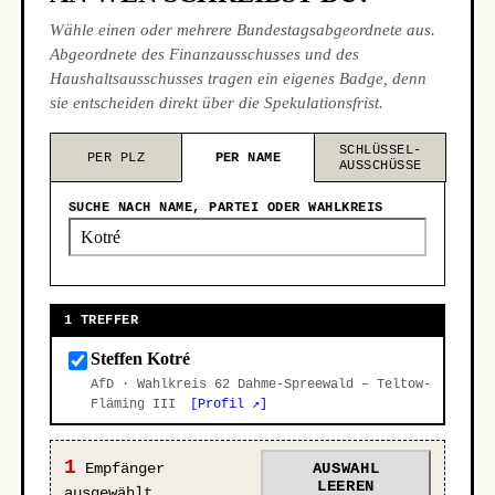
Wähle einen oder mehrere Bundestagsabgeordnete aus.
Abgeordnete des Finanzausschusses und des
Haushaltsausschusses tragen ein eigenes Badge, denn
sie entscheiden direkt über die Spekulationsfrist.
SCHLÜSSEL-
PER PLZ
PER NAME
AUSSCHÜSSE
SUCHE NACH NAME, PARTEI ODER WAHLKREIS
1 TREFFER
Steffen Kotré
AfD · Wahlkreis 62 Dahme-Spreewald – Teltow-
Fläming III
[Profil ↗]
1
Empfänger
AUSWAHL
LEEREN
ausgewählt