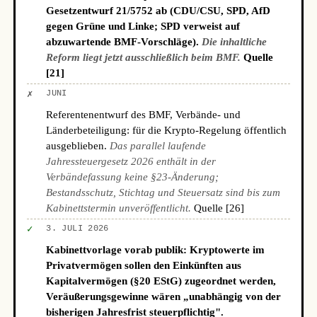
Gesetzentwurf 21/5752 ab (CDU/CSU, SPD, AfD
gegen Grüne und Linke; SPD verweist auf
abzuwartende BMF-Vorschläge).
Die inhaltliche
Reform liegt jetzt ausschließlich beim BMF.
Quelle
[21]
✗
JUNI
Referentenentwurf des BMF, Verbände- und
Länderbeteiligung: für die Krypto-Regelung öffentlich
ausgeblieben.
Das parallel laufende
Jahressteuergesetz 2026 enthält in der
Verbändefassung keine §23-Änderung;
Bestandsschutz, Stichtag und Steuersatz sind bis zum
Kabinettstermin unveröffentlicht.
Quelle [26]
✓
3. JULI 2026
Kabinettvorlage vorab publik: Kryptowerte im
Privatvermögen sollen den Einkünften aus
Kapitalvermögen (§20 EStG) zugeordnet werden,
Veräußerungsgewinne wären „unabhängig von der
bisherigen Jahresfrist steuerpflichtig".