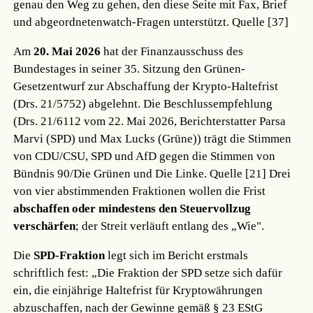
genau den Weg zu gehen, den diese Seite mit Fax, Brief
und abgeordnetenwatch-Fragen unterstützt.
Quelle [37]
Am
20. Mai 2026
hat der Finanzausschuss des
Bundestages in seiner 35. Sitzung den Grünen-
Gesetzentwurf zur Abschaffung der Krypto-Haltefrist
(Drs. 21/5752) abgelehnt. Die Beschlussempfehlung
(Drs. 21/6112 vom 22. Mai 2026, Berichterstatter Parsa
Marvi (SPD) und Max Lucks (Grüne)) trägt die Stimmen
von CDU/CSU, SPD und AfD gegen die Stimmen von
Bündnis 90/Die Grünen und Die Linke.
Quelle [21]
Drei
von vier abstimmenden Fraktionen wollen die Frist
abschaffen oder mindestens den Steuervollzug
verschärfen
; der Streit verläuft entlang des „Wie".
Die
SPD-Fraktion
legt sich im Bericht erstmals
schriftlich fest: „Die Fraktion der SPD setze sich dafür
ein, die einjährige Haltefrist für Kryptowährungen
abzuschaffen, nach der Gewinne gemäß § 23 EStG