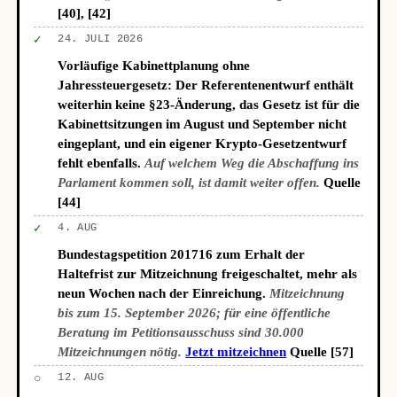
[40], [42]
✓
24. JULI 2026
Vorläufige Kabinettplanung ohne
Jahressteuergesetz: Der Referentenentwurf enthält
weiterhin keine §23-Änderung, das Gesetz ist für die
Kabinettsitzungen im August und September nicht
eingeplant, und ein eigener Krypto-Gesetzentwurf
fehlt ebenfalls.
Auf welchem Weg die Abschaffung ins
Parlament kommen soll, ist damit weiter offen.
Quelle
[44]
✓
4. AUG
Bundestagspetition 201716 zum Erhalt der
Haltefrist zur Mitzeichnung freigeschaltet, mehr als
neun Wochen nach der Einreichung.
Mitzeichnung
bis zum 15. September 2026; für eine öffentliche
Beratung im Petitionsausschuss sind 30.000
Mitzeichnungen nötig.
Jetzt mitzeichnen
Quelle [57]
○
12. AUG