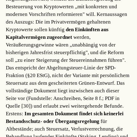
Besteuerung von Kryptowerten „mit konkreten und
modernen Vorschriften reformieren" will. Kernaussagen
des Auszugs: Die im Privatvermögen gehaltenen
Kryptowerte sollen künftig
den Einkünften aus
Kapitalvermögen zugeordnet
werden,
Veräußerungsgewinne wären „unabhängig von der
bisherigen Jahresfrist steuerpflichtig", und die Reform
soll „zu einer Steigerung der Steuereinnahmen führen".
Das entspricht der Abgeltungsteuer-Linie der SPD-
Fraktion (§20 EStG), nicht der Variante mit persönlichem
Steuersatz aus dem gescheiterten Grünen-Entwurf. Das
vollständige Dokument liegt inzwischen auch dieser
Seite vor (Fundstelle: Anschreiben, Seite 8 f.; PDF in
Quelle [30]) und erlaubt zwei weitergehende Befunde.
Erstens:
Im gesamten Dokument findet sich keinerlei
Bestandsschutz- oder Übergangsregelung
für
Altbestände; auch Steuersatz, Verlustverrechnung, die
Behandlung laufender Einkünfte (Staking, Lending) und