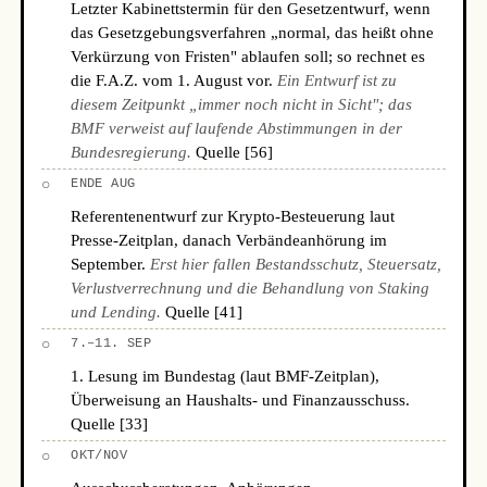
Letzter Kabinettstermin für den Gesetzentwurf, wenn
das Gesetzgebungsverfahren „normal, das heißt ohne
Verkürzung von Fristen" ablaufen soll; so rechnet es
die F.A.Z. vom 1. August vor.
Ein Entwurf ist zu
diesem Zeitpunkt „immer noch nicht in Sicht"; das
BMF verweist auf laufende Abstimmungen in der
Bundesregierung.
Quelle [56]
○
ENDE AUG
Referentenentwurf zur Krypto-Besteuerung laut
Presse-Zeitplan, danach Verbändeanhörung im
September.
Erst hier fallen Bestandsschutz, Steuersatz,
Verlustverrechnung und die Behandlung von Staking
und Lending.
Quelle [41]
○
7.–11. SEP
1. Lesung im Bundestag (laut BMF-Zeitplan),
Überweisung an Haushalts- und Finanzausschuss.
Quelle [33]
○
OKT/NOV