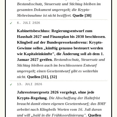
Bestandsschutz, Steuersatz und Stichtag bleiben im
gesamten Dokument ungeregelt; die Krypto-
Mehreinnahme ist nicht beziffert.
Quelle [30]
✓
6. JULI 2026
Kabinettsbeschluss: Regierungsentwurf zum
Haushalt 2027 und Finanzplan bis 2030 beschlossen.
Klingbeil auf der Bundespressekonferenz: Krypto-
Gewinne sollen „künftig genauso besteuert werden
wie Kapitaleinkünfte", die Änderung soll ab dem 1.
Januar 2027 greifen.
Bestandsschutz, Steuersatz und
Stichtag bleiben auch im beschlossenen Entwurf
ungeregelt; einen Gesetzentwurf gibt es weiterhin
nicht.
Quellen [31], [32]
✓
13. JULI 2026
Jahressteuergesetz 2026 vorgelegt, ohne jede
Krypto-Regelung.
Die Abschaffung der Haltefrist
braucht damit einen eigenen Gesetzentwurf; das BMF
arbeitet nach Klingbeils Worten vom 16. Juli daran
und will „bald in die Frühkoordinierung".
Quellen