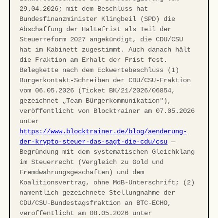
29.04.2026; mit dem Beschluss hat
Bundesfinanzminister Klingbeil (SPD) die
Abschaffung der Haltefrist als Teil der
Steuerreform 2027 angekündigt, die CDU/CSU
hat im Kabinett zugestimmt. Auch danach hält
die Fraktion am Erhalt der Frist fest.
Belegkette nach dem Eckwertebeschluss (1)
Bürgerkontakt-Schreiben der CDU/CSU-Fraktion
vom 06.05.2026 (Ticket BK/21/2026/06854,
gezeichnet „Team Bürgerkommunikation"),
veröffentlicht von Blocktrainer am 07.05.2026
unter
https://www.blocktrainer.de/blog/aenderung-
der-krypto-steuer-das-sagt-die-cdu/csu
—
Begründung mit dem systematischen Gleichklang
im Steuerrecht (Vergleich zu Gold und
Fremdwährungsgeschäften) und dem
Koalitionsvertrag, ohne MdB-Unterschrift; (2)
namentlich gezeichnete Stellungnahme der
CDU/CSU-Bundestagsfraktion an BTC-ECHO,
veröffentlicht am 08.05.2026 unter