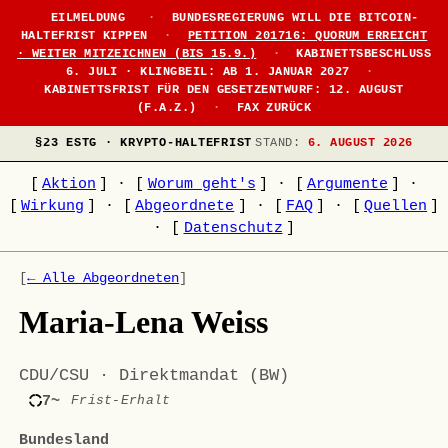
EILMELDUNG
·
BUNDESREGIERUNG WILL DIE BITCOIN-
HALTEFRIST KIPPEN
·
PETITION 201716: QUORUM ERREICHT
· WEITER MITZEICHNEN (BIS 15.9.)
·
KABINETTSBESCHLUSS
6. JULI · KLINGBEIL: AB 1. JANUAR 2027
·
KABINETTSFRIST FÜR DEN GESETZENTWURF: 12. AUGUST
(F.A.Z.)
·
FAX ZURÜCK
§23 ESTG · KRYPTO-HALTEFRIST
STAND:
6. AUGUST 2026
[
Aktion
]
·
[
Worum geht's
]
·
[
Argumente
]
·
[
Wirkung
]
·
[
Abgeordnete
]
·
[
FAQ
]
·
[
Quellen
]
·
[
Datenschutz
]
[
← Alle Abgeordneten
]
Maria-Lena Weiss
CDU/CSU · Direktmandat (BW)
7~
Frist-Erhalt
Bundesland