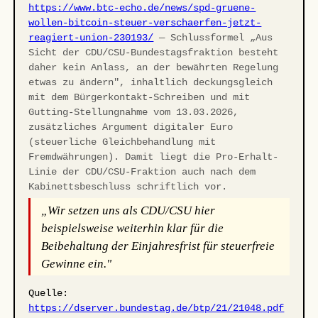
https://www.btc-echo.de/news/spd-gruene-
wollen-bitcoin-steuer-verschaerfen-jetzt-
reagiert-union-230193/
— Schlussformel „Aus
Sicht der CDU/CSU-Bundestagsfraktion besteht
daher kein Anlass, an der bewährten Regelung
etwas zu ändern", inhaltlich deckungsgleich
mit dem Bürgerkontakt-Schreiben und mit
Gutting-Stellungnahme vom 13.03.2026,
zusätzliches Argument digitaler Euro
(steuerliche Gleichbehandlung mit
Fremdwährungen). Damit liegt die Pro-Erhalt-
Linie der CDU/CSU-Fraktion auch nach dem
Kabinettsbeschluss schriftlich vor.
„Wir setzen uns als CDU/CSU hier
beispielsweise weiterhin klar für die
Beibehaltung der Einjahresfrist für steuerfreie
Gewinne ein."
Quelle:
https://dserver.bundestag.de/btp/21/21048.pdf