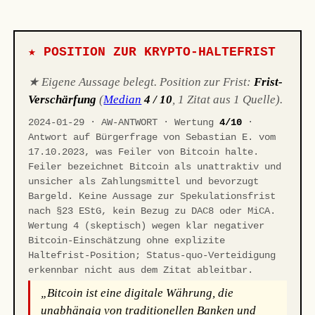
★ POSITION ZUR KRYPTO-HALTEFRIST
★ Eigene Aussage belegt. Position zur Frist:
Frist-
Verschärfung
(
Median
4 / 10
, 1 Zitat aus 1 Quelle).
2024-01-29 · AW-ANTWORT · Wertung
4/10
·
Antwort auf Bürgerfrage von Sebastian E. vom
17.10.2023, was Feiler von Bitcoin halte.
Feiler bezeichnet Bitcoin als unattraktiv und
unsicher als Zahlungsmittel und bevorzugt
Bargeld. Keine Aussage zur Spekulationsfrist
nach §23 EStG, kein Bezug zu DAC8 oder MiCA.
Wertung 4 (skeptisch) wegen klar negativer
Bitcoin-Einschätzung ohne explizite
Haltefrist-Position; Status-quo-Verteidigung
erkennbar nicht aus dem Zitat ableitbar.
„Bitcoin ist eine digitale Währung, die
unabhängig von traditionellen Banken und