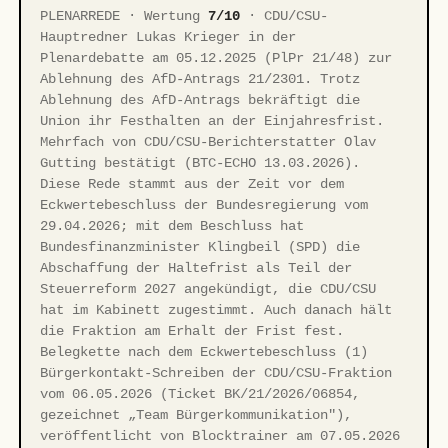
PLENARREDE · Wertung
7/10
· CDU/CSU-
Hauptredner Lukas Krieger in der
Plenardebatte am 05.12.2025 (PlPr 21/48) zur
Ablehnung des AfD-Antrags 21/2301. Trotz
Ablehnung des AfD-Antrags bekräftigt die
Union ihr Festhalten an der Einjahresfrist.
Mehrfach von CDU/CSU-Berichterstatter Olav
Gutting bestätigt (BTC-ECHO 13.03.2026).
Diese Rede stammt aus der Zeit vor dem
Eckwertebeschluss der Bundesregierung vom
29.04.2026; mit dem Beschluss hat
Bundesfinanzminister Klingbeil (SPD) die
Abschaffung der Haltefrist als Teil der
Steuerreform 2027 angekündigt, die CDU/CSU
hat im Kabinett zugestimmt. Auch danach hält
die Fraktion am Erhalt der Frist fest.
Belegkette nach dem Eckwertebeschluss (1)
Bürgerkontakt-Schreiben der CDU/CSU-Fraktion
vom 06.05.2026 (Ticket BK/21/2026/06854,
gezeichnet „Team Bürgerkommunikation"),
veröffentlicht von Blocktrainer am 07.05.2026