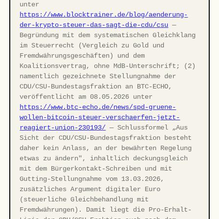
unter
https://www.blocktrainer.de/blog/aenderung-
der-krypto-steuer-das-sagt-die-cdu/csu
—
Begründung mit dem systematischen Gleichklang
im Steuerrecht (Vergleich zu Gold und
Fremdwährungsgeschäften) und dem
Koalitionsvertrag, ohne MdB-Unterschrift; (2)
namentlich gezeichnete Stellungnahme der
CDU/CSU-Bundestagsfraktion an BTC-ECHO,
veröffentlicht am 08.05.2026 unter
https://www.btc-echo.de/news/spd-gruene-
wollen-bitcoin-steuer-verschaerfen-jetzt-
reagiert-union-230193/
— Schlussformel „Aus
Sicht der CDU/CSU-Bundestagsfraktion besteht
daher kein Anlass, an der bewährten Regelung
etwas zu ändern", inhaltlich deckungsgleich
mit dem Bürgerkontakt-Schreiben und mit
Gutting-Stellungnahme vom 13.03.2026,
zusätzliches Argument digitaler Euro
(steuerliche Gleichbehandlung mit
Fremdwährungen). Damit liegt die Pro-Erhalt-