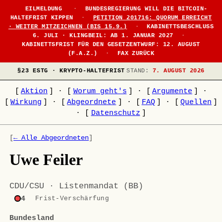
●
EILMELDUNG
·
BUNDESREGIERUNG WILL DIE BITCOIN-
HALTEFRIST KIPPEN
·
PETITION 201716: QUORUM ERREICHT
· WEITER MITZEICHNEN (BIS 15.9.)
·
KABINETTSBESCHLUSS
6. JULI · KLINGBEIL: AB 1. JANUAR 2027
·
KABINETTSFRIST FÜR DEN GESETZENTWURF: 12. AUGUST
(F.A.Z.)
·
FAX ZURÜCK
§23 ESTG · KRYPTO-HALTEFRIST
STAND:
7. AUGUST 2026
[
Aktion
]
·
[
Worum geht's
]
·
[
Argumente
]
·
[
Wirkung
]
·
[
Abgeordnete
]
·
[
FAQ
]
·
[
Quellen
]
·
[
Datenschutz
]
[
← Alle Abgeordneten
]
Uwe Feiler
CDU/CSU · Listenmandat (BB)
4
Frist-Verschärfung
Bundesland