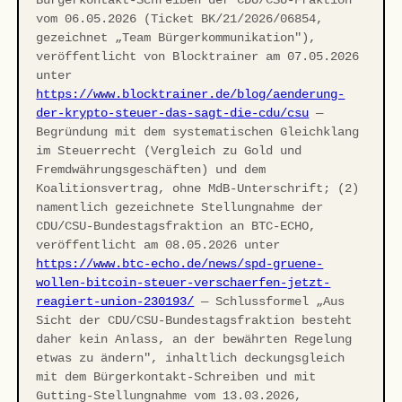
Bürgerkontakt-Schreiben der CDU/CSU-Fraktion
vom 06.05.2026 (Ticket BK/21/2026/06854,
gezeichnet „Team Bürgerkommunikation"),
veröffentlicht von Blocktrainer am 07.05.2026
unter
https://www.blocktrainer.de/blog/aenderung-
der-krypto-steuer-das-sagt-die-cdu/csu
—
Begründung mit dem systematischen Gleichklang
im Steuerrecht (Vergleich zu Gold und
Fremdwährungsgeschäften) und dem
Koalitionsvertrag, ohne MdB-Unterschrift; (2)
namentlich gezeichnete Stellungnahme der
CDU/CSU-Bundestagsfraktion an BTC-ECHO,
veröffentlicht am 08.05.2026 unter
https://www.btc-echo.de/news/spd-gruene-
wollen-bitcoin-steuer-verschaerfen-jetzt-
reagiert-union-230193/
— Schlussformel „Aus
Sicht der CDU/CSU-Bundestagsfraktion besteht
daher kein Anlass, an der bewährten Regelung
etwas zu ändern", inhaltlich deckungsgleich
mit dem Bürgerkontakt-Schreiben und mit
Gutting-Stellungnahme vom 13.03.2026,