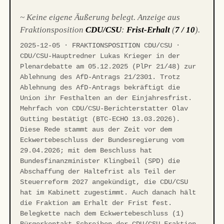
~ Keine eigene Äußerung belegt. Anzeige aus
Fraktionsposition
CDU/CSU
:
Frist-Erhalt
(
7 / 10
).
2025-12-05 · FRAKTIONSPOSITION CDU/CSU ·
CDU/CSU-Hauptredner Lukas Krieger in der
Plenardebatte am 05.12.2025 (PlPr 21/48) zur
Ablehnung des AfD-Antrags 21/2301. Trotz
Ablehnung des AfD-Antrags bekräftigt die
Union ihr Festhalten an der Einjahresfrist.
Mehrfach von CDU/CSU-Berichterstatter Olav
Gutting bestätigt (BTC-ECHO 13.03.2026).
Diese Rede stammt aus der Zeit vor dem
Eckwertebeschluss der Bundesregierung vom
29.04.2026; mit dem Beschluss hat
Bundesfinanzminister Klingbeil (SPD) die
Abschaffung der Haltefrist als Teil der
Steuerreform 2027 angekündigt, die CDU/CSU
hat im Kabinett zugestimmt. Auch danach hält
die Fraktion am Erhalt der Frist fest.
Belegkette nach dem Eckwertebeschluss (1)