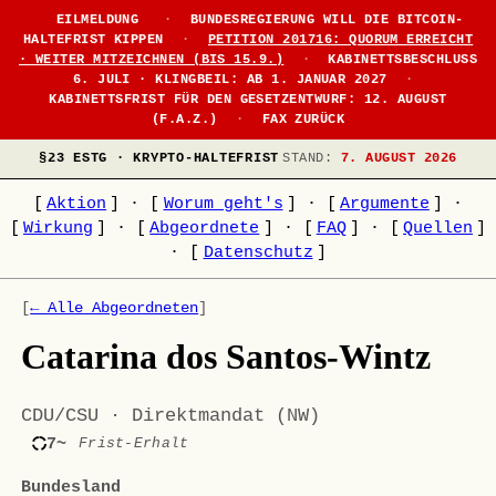
EILMELDUNG
·
BUNDESREGIERUNG WILL DIE BITCOIN-
HALTEFRIST KIPPEN
·
PETITION 201716: QUORUM ERREICHT
· WEITER MITZEICHNEN (BIS 15.9.)
·
KABINETTSBESCHLUSS
6. JULI · KLINGBEIL: AB 1. JANUAR 2027
·
KABINETTSFRIST FÜR DEN GESETZENTWURF: 12. AUGUST
(F.A.Z.)
·
FAX ZURÜCK
§23 ESTG · KRYPTO-HALTEFRIST
STAND:
7. AUGUST 2026
[
Aktion
]
·
[
Worum geht's
]
·
[
Argumente
]
·
[
Wirkung
]
·
[
Abgeordnete
]
·
[
FAQ
]
·
[
Quellen
]
·
[
Datenschutz
]
[
← Alle Abgeordneten
]
Catarina dos Santos-Wintz
CDU/CSU · Direktmandat (NW)
7~
Frist-Erhalt
Bundesland