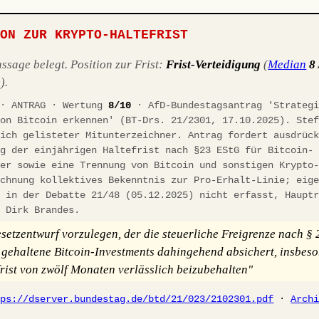
ION ZUR KRYPTO-HALTEFRIST
sage belegt. Position zur Frist:
Frist-Verteidigung
(
Median
8 
).
 · ANTRAG · Wertung
8/10
· AfD-Bundestagsantrag 'Strategi
von Bitcoin erkennen' (BT-Drs. 21/2301, 17.10.2025). Ste
lich gelisteter Mitunterzeichner. Antrag fordert ausdrüc
ng der einjährigen Haltefrist nach §23 EStG für Bitcoin-
ger sowie eine Trennung von Bitcoin und sonstigen Krypto
ichnung kollektives Bekenntnis zur Pro-Erhalt-Linie; eig
g in der Debatte 21/48 (05.12.2025) nicht erfasst, Haupt
r Dirk Brandes.
setzentwurf vorzulegen, der die steuerliche Freigrenze nach §
t gehaltene Bitcoin-Investments dahingehend absichert, insbeso
frist von zwölf Monaten verlässlich beizubehalten"
tps://dserver.bundestag.de/btd/21/023/2102301.pdf
·
Arch