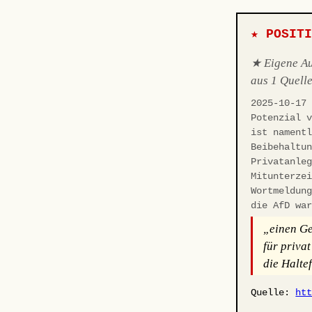
★ POSIT
★ Eigene Aus
aus 1 Quelle
2025-10-17
Potenzial 
ist nament
Beibehaltu
Privatanle
Mitunterze
Wortmeldun
die AfD wa
„einen Ge
für priva
die Halte
Quelle:
ht