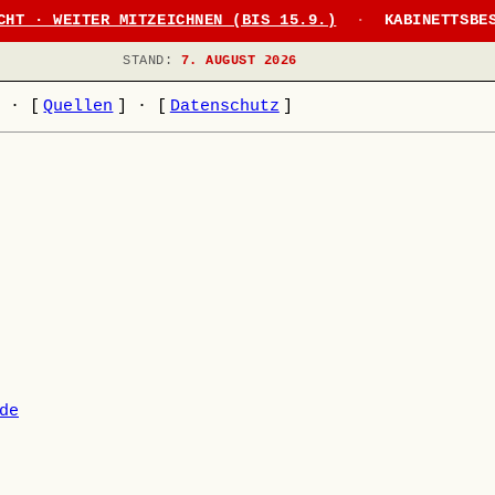
CHT · WEITER MITZEICHNEN (BIS 15.9.)
·
KABINETTSBE
STAND:
7. AUGUST 2026
]
·
[
Quellen
]
·
[
Datenschutz
]
de