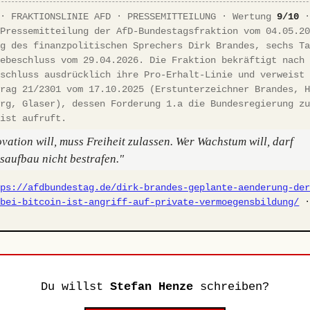
 · FRAKTIONSLINIE AFD · PRESSEMITTEILUNG · Wertung
9/10
 Pressemitteilung der AfD-Bundestagsfraktion vom 04.05.2
ng des finanzpolitischen Sprechers Dirk Brandes, sechs T
tebeschluss vom 29.04.2026. Die Fraktion bekräftigt nach
eschluss ausdrücklich ihre Pro-Erhalt-Linie und verweist
trag 21/2301 vom 17.10.2025 (Erstunterzeichner Brandes, 
erg, Glaser), dessen Forderung 1.a die Bundesregierung z
rist aufruft.
vation will, muss Freiheit zulassen. Wer Wachstum will, darf
aufbau nicht bestrafen."
tps://afdbundestag.de/dirk-brandes-geplante-aenderung-de
-bei-bitcoin-ist-angriff-auf-private-vermoegensbildung/
Du willst
Stefan Henze
schreiben?