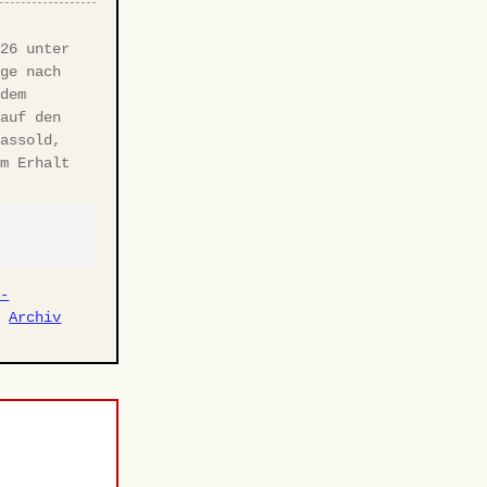
·
026 unter
age nach
 dem
 auf den
Hassold,
um Erhalt
r-
·
Archiv