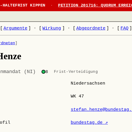
N-HALTEFRIST KIPPEN
·
PETITION 201716: QUORUM ERREI
[
Argumente
]
·
[
Wirkung
]
·
[
Abgeordnete
]
·
[
FAQ
rdneten
]
Henze
enmandat (NI)
8
Frist-Verteidigung
Niedersachsen
WK 47
stefan.henze@bundestag.
ofil
bundestag.de ↗