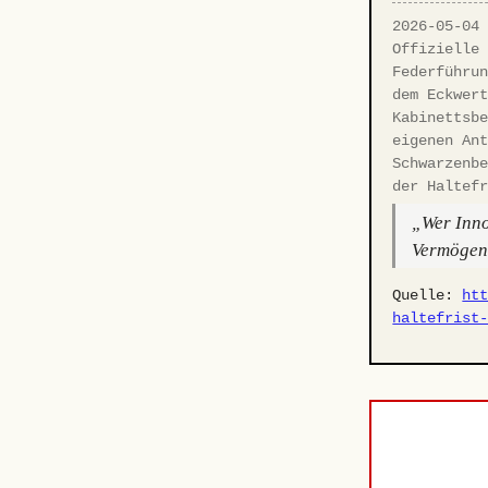
2026-05-04
Offizielle
Federführu
dem Eckwer
Kabinettsb
eigenen An
Schwarzenb
der Haltef
„Wer Inno
Vermögens
Quelle:
ht
haltefrist