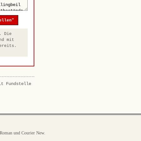
ellen"
. Die
nd mit
ereits.
it Fundstelle
 Roman und Courier New.