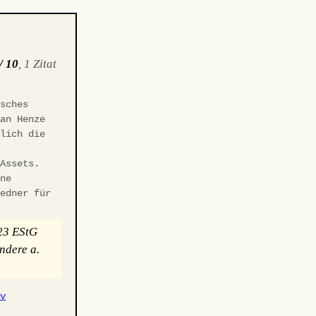
/ 10
, 1 Zitat
sches
fan Henze
klich die
-Assets.
ene
redner für
 23 EStG
ndere a.
iv