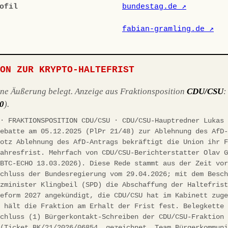
ofil
bundestag.de ↗
fabian-gramling.de ↗
ION ZUR KRYPTO-HALTEFRIST
ene Äußerung belegt. Anzeige aus Fraktionsposition
CDU/CSU
10
).
 · FRAKTIONSPOSITION CDU/CSU · CDU/CSU-Hauptredner Lukas
debatte am 05.12.2025 (PlPr 21/48) zur Ablehnung des AfD
rotz Ablehnung des AfD-Antrags bekräftigt die Union ihr 
jahresfrist. Mehrfach von CDU/CSU-Berichterstatter Olav 
(BTC-ECHO 13.03.2026). Diese Rede stammt aus der Zeit vo
schluss der Bundesregierung vom 29.04.2026; mit dem Besc
nzminister Klingbeil (SPD) die Abschaffung der Haltefris
reform 2027 angekündigt, die CDU/CSU hat im Kabinett zug
h hält die Fraktion am Erhalt der Frist fest. Belegkette
schluss (1) Bürgerkontakt-Schreiben der CDU/CSU-Fraktion
 (Ticket BK/21/2026/06854, gezeichnet „Team Bürgerkommun