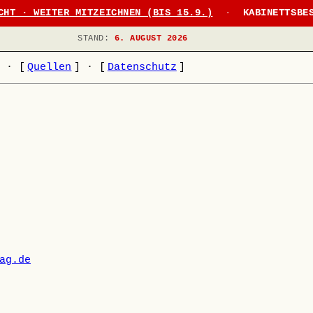
CHT · WEITER MITZEICHNEN (BIS 15.9.)
·
KABINETTSBE
STAND:
6. AUGUST 2026
]
·
[
Quellen
]
·
[
Datenschutz
]
ag.de