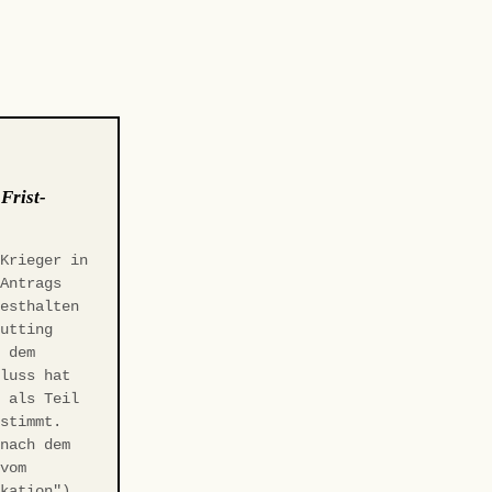
:
Frist-
 Krieger in
-Antrags
Festhalten
Gutting
r dem
hluss hat
t als Teil
estimmt.
 nach dem
 vom
ikation"),