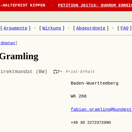
N-HALTEFRIST KIPPEN
·
PETITION 201716: QUORUM ERREI
[
Argumente
]
·
[
Wirkung
]
·
[
Abgeordnete
]
·
[
FAQ
rdneten
]
 Gramling
Direktmandat (BW)
7~
Frist-Erhalt
Baden-Wuerttemberg
WK 266
fabian.gramling@bundest
+49 30 2272372990