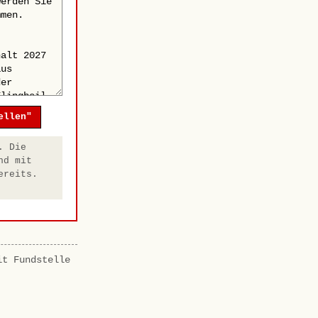
ellen"
. Die
nd mit
ereits.
it Fundstelle