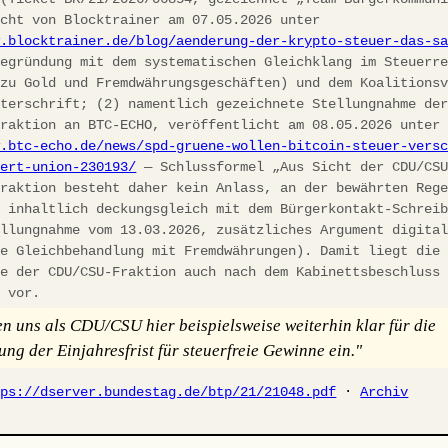
icht von Blocktrainer am 07.05.2026 unter
w.blocktrainer.de/blog/aenderung-der-krypto-steuer-das-s
egründung mit dem systematischen Gleichklang im Steuerre
 zu Gold und Fremdwährungsgeschäften) und dem Koalitions
nterschrift; (2) namentlich gezeichnete Stellungnahme de
fraktion an BTC-ECHO, veröffentlicht am 08.05.2026 unter
w.btc-echo.de/news/spd-gruene-wollen-bitcoin-steuer-vers
iert-union-230193/
— Schlussformel „Aus Sicht der CDU/CS
fraktion besteht daher kein Anlass, an der bewährten Reg
, inhaltlich deckungsgleich mit dem Bürgerkontakt-Schrei
ellungnahme vom 13.03.2026, zusätzliches Argument digita
he Gleichbehandlung mit Fremdwährungen). Damit liegt die
ie der CDU/CSU-Fraktion auch nach dem Kabinettsbeschluss
h vor.
en uns als CDU/CSU hier beispielsweise weiterhin klar für die
ung der Einjahresfrist für steuerfreie Gewinne ein."
tps://dserver.bundestag.de/btp/21/21048.pdf
·
Archiv