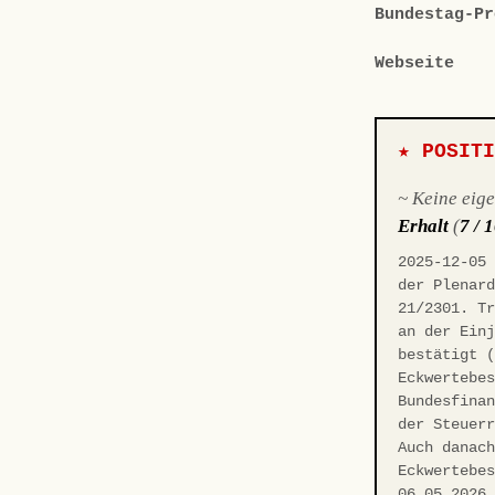
Bundestag-Pr
Webseite
★ POSIT
~ Keine eig
Erhalt
(
7 / 
2025-12-05
der Plenar
21/2301. T
an der Ein
bestätigt 
Eckwertebe
Bundesfina
der Steuer
Auch danac
Eckwertebe
06.05.2026