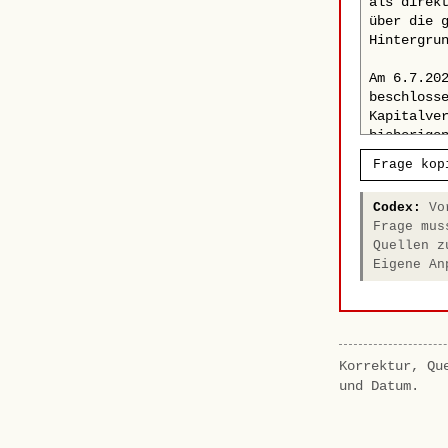
Frage kop
Codex:
Vor
Frage mus
Quellen z
Eigene An
Korrektur, Qu
und Datum.