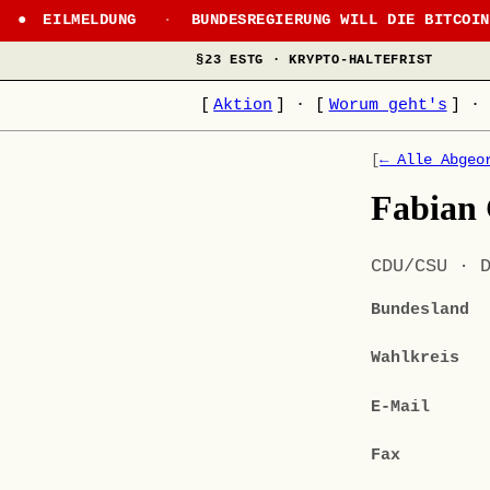
EILMELDUNG
·
BUNDESREGIERUNG WILL DIE BITCOI
§23 ESTG · KRYPTO-HALTEFRIST
[
Aktion
]
·
[
Worum geht's
]
·
[
← Alle Abgeo
Fabian
CDU/CSU · 
Bundesland
Wahlkreis
E-Mail
Fax