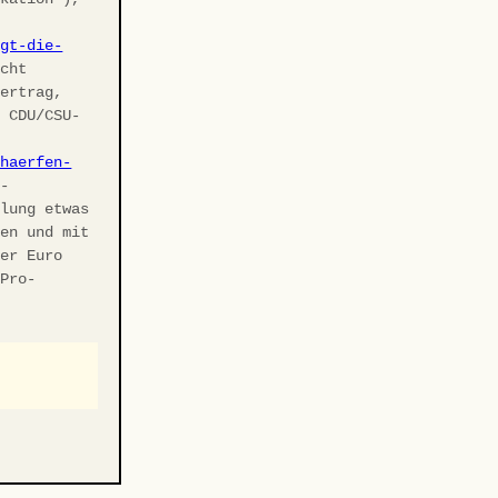
agt-die-
cht
vertrag,
r CDU/CSU-
chaerfen-
U-
elung etwas
ben und mit
ler Euro
 Pro-