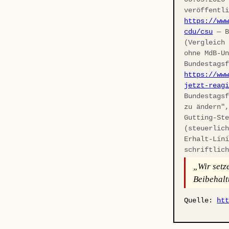
veröffentl
https://ww
cdu/csu
— B
(Vergleich
ohne MdB-U
Bundestags
https://ww
jetzt-reag
Bundestags
zu ändern"
Gutting-St
(steuerlic
Erhalt-Lin
schriftlic
„Wir setz
Beibehalt
Quelle:
ht