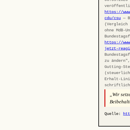
veröffentl
https://ww
cdu/csu
— B
(Vergleich
ohne MdB-U
Bundestags
https://ww
jetzt-reag
Bundestags
zu ändern"
Gutting-St
(steuerlic
Erhalt-Lin
schriftlic
„Wir setz
Beibehalt
Quelle:
ht