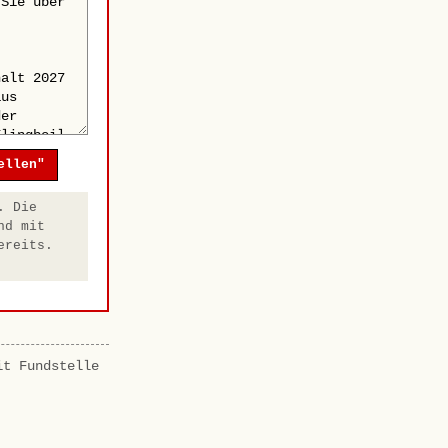
ellen"
. Die
nd mit
ereits.
it Fundstelle