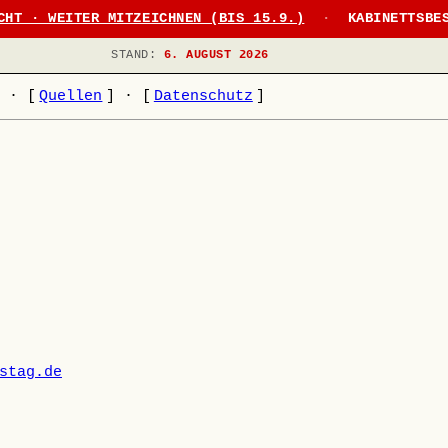
CHT · WEITER MITZEICHNEN (BIS 15.9.)
·
KABINETTSBE
STAND:
6. AUGUST 2026
]
·
[
Quellen
]
·
[
Datenschutz
]
stag.de