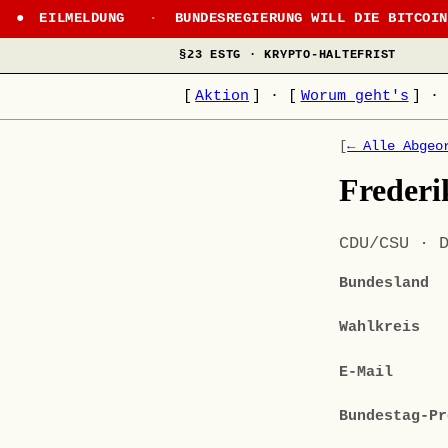
EILMELDUNG
·
BUNDESREGIERUNG WILL DIE BITCOI
§23 ESTG · KRYPTO-HALTEFRIST
[
Aktion
]
·
[
Worum geht's
]
·
[
← Alle Abgeo
Frederi
CDU/CSU · 
Bundesland
Wahlkreis
E-Mail
Bundestag-Pr