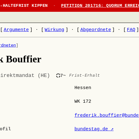
N-HALTEFRIST KIPPEN
·
PETITION 201716: QUORUM ERREI
[
Argumente
]
·
[
Wirkung
]
·
[
Abgeordnete
]
·
[
FAQ
rdneten
]
k Bouffier
Direktmandat (HE)
7~
Frist-Erhalt
Hessen
WK 172
frederik.bouffier@bunde
ofil
bundestag.de ↗