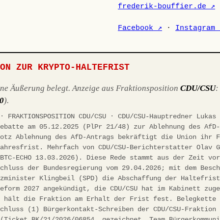
frederik-bouffier.de ↗
Facebook ↗
·
Instagram 
ION ZUR KRYPTO-HALTEFRIST
ene Äußerung belegt. Anzeige aus Fraktionsposition
CDU/CSU
10
).
 · FRAKTIONSPOSITION CDU/CSU · CDU/CSU-Hauptredner Lukas
debatte am 05.12.2025 (PlPr 21/48) zur Ablehnung des AfD
rotz Ablehnung des AfD-Antrags bekräftigt die Union ihr 
jahresfrist. Mehrfach von CDU/CSU-Berichterstatter Olav 
(BTC-ECHO 13.03.2026). Diese Rede stammt aus der Zeit vo
schluss der Bundesregierung vom 29.04.2026; mit dem Besc
nzminister Klingbeil (SPD) die Abschaffung der Haltefris
reform 2027 angekündigt, die CDU/CSU hat im Kabinett zug
h hält die Fraktion am Erhalt der Frist fest. Belegkette
schluss (1) Bürgerkontakt-Schreiben der CDU/CSU-Fraktion
 (Ticket BK/21/2026/06854, gezeichnet „Team Bürgerkommun