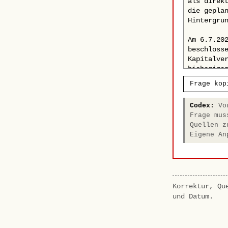
Frage kop
Codex:
Vor
Frage mus
Quellen z
Eigene An
Korrektur, Qu
und Datum.