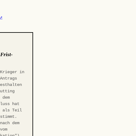
↗
:
Frist-
 Krieger in
-Antrags
Festhalten
Gutting
r dem
hluss hat
t als Teil
estimmt.
 nach dem
 vom
ikation"),