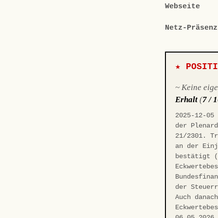
Webseite
Netz-Präsenz
★ POSIT
~ Keine eig
Erhalt
(
7 / 
2025-12-05
der Plenar
21/2301. T
an der Ein
bestätigt 
Eckwertebe
Bundesfina
der Steuer
Auch danac
Eckwertebe
06.05.2026