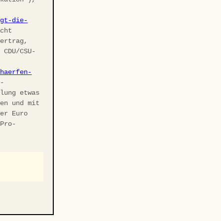
agt-die-
cht
vertrag,
r CDU/CSU-
chaerfen-
U-
elung etwas
ben und mit
ler Euro
 Pro-