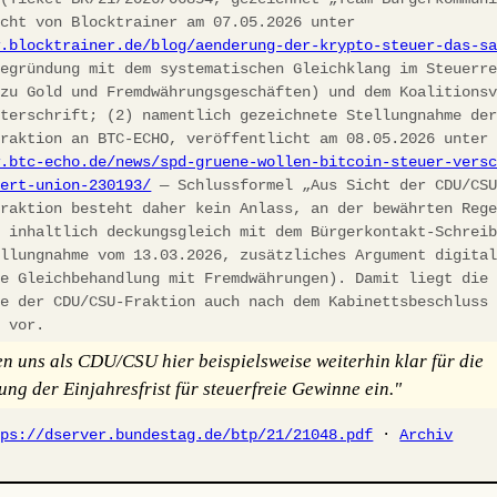
icht von Blocktrainer am 07.05.2026 unter
w.blocktrainer.de/blog/aenderung-der-krypto-steuer-das-s
egründung mit dem systematischen Gleichklang im Steuerre
 zu Gold und Fremdwährungsgeschäften) und dem Koalitions
nterschrift; (2) namentlich gezeichnete Stellungnahme de
fraktion an BTC-ECHO, veröffentlicht am 08.05.2026 unter
w.btc-echo.de/news/spd-gruene-wollen-bitcoin-steuer-vers
iert-union-230193/
— Schlussformel „Aus Sicht der CDU/CS
fraktion besteht daher kein Anlass, an der bewährten Reg
, inhaltlich deckungsgleich mit dem Bürgerkontakt-Schrei
ellungnahme vom 13.03.2026, zusätzliches Argument digita
he Gleichbehandlung mit Fremdwährungen). Damit liegt die
ie der CDU/CSU-Fraktion auch nach dem Kabinettsbeschluss
h vor.
en uns als CDU/CSU hier beispielsweise weiterhin klar für die
ung der Einjahresfrist für steuerfreie Gewinne ein."
tps://dserver.bundestag.de/btp/21/21048.pdf
·
Archiv