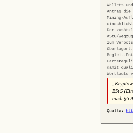
Wallets un
Antrag die
Mining-Auf
einschließ
Der zusätz
AStG/Wegzu
zum Verbot
überlagert
Begleit-En
Härteregul
damit qual
Wortlauts 
„Kryptowe
EStG (Ein
nach §6 A
Quelle:
ht