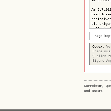
Frage kop
Codex:
Vor
Frage mus
Quellen z
Eigene An
Korrektur, Qu
und Datum.