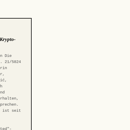
Krypto-
on Die
s. 21/5824
erin
er,
vić,
ch
end
erhalten,
sprechen.
m ist seit
sted"-