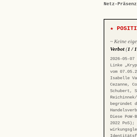
Netz-Präsenz
★ POSIT
~ Keine eig
Verbot
(
1 / 
2026-05-07
Linke „Kry
vom 07.05.
Isabelle V
Cezanne, C
Schubert, 
Reichinnek
begründet 
Handelsver
Diese PoW-
2022 PoS);
wirkungsgl
Identitäts