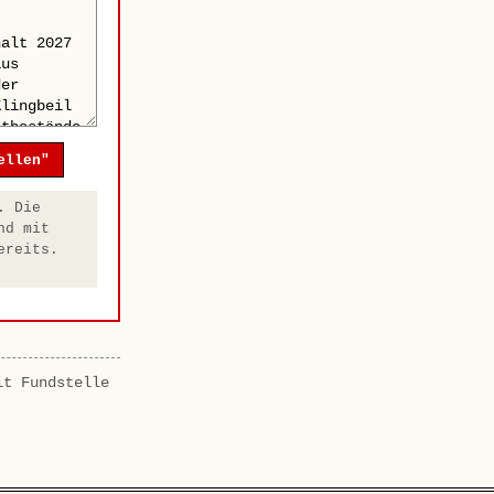
ellen"
. Die
nd mit
ereits.
it Fundstelle