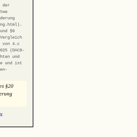
t der
etwa
rderung
ung.html).
 und §6
 Vergleich
r von 4.c
2025 (DAC8-
chten und
te und ist
hen-
es §20
uerung
iv