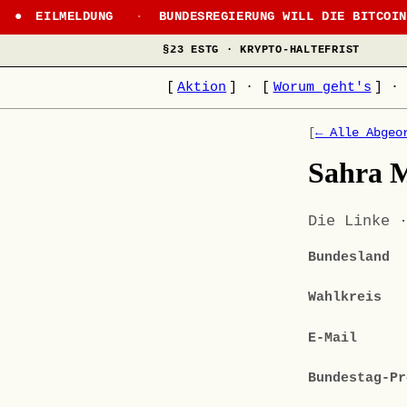
EILMELDUNG
·
BUNDESREGIERUNG WILL DIE BITCOI
§23 ESTG · KRYPTO-HALTEFRIST
[
Aktion
]
·
[
Worum geht's
]
·
[
← Alle Abgeo
Sahra 
Die Linke 
Bundesland
Wahlkreis
E-Mail
Bundestag-Pr