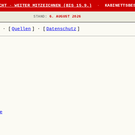
CHT · WEITER MITZEICHNEN (BIS 15.9.)
·
KABINETTSBE
STAND:
6. AUGUST 2026
]
·
[
Quellen
]
·
[
Datenschutz
]
e