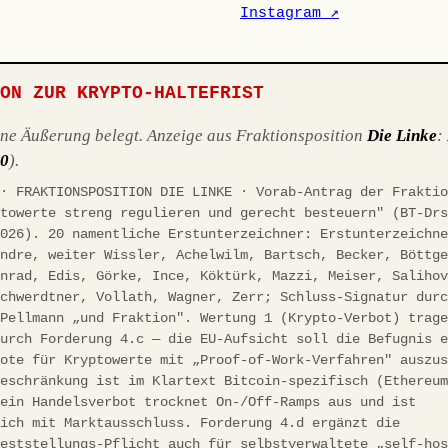
Instagram ↗
ION ZUR KRYPTO-HALTEFRIST
ene Äußerung belegt. Anzeige aus Fraktionsposition
Die Linke
:
10
).
 · FRAKTIONSPOSITION DIE LINKE · Vorab-Antrag der Frakti
ptowerte streng regulieren und gerecht besteuern" (BT-Dr
2026). 20 namentliche Erstunterzeichner: Erstunterzeichn
andre, weiter Wissler, Achelwilm, Bartsch, Becker, Böttg
onrad, Edis, Görke, Ince, Köktürk, Mazzi, Meiser, Saliho
Schwerdtner, Vollath, Wagner, Zerr; Schluss-Signatur dur
/Pellmann „und Fraktion". Wertung 1 (Krypto-Verbot) trag
durch Forderung 4.c — die EU-Aufsicht soll die Befugnis 
bote für Kryptowerte mit „Proof-of-Work-Verfahren" auszu
Beschränkung ist im Klartext Bitcoin-spezifisch (Ethereu
 ein Handelsverbot trocknet On-/Off-Ramps aus und ist
eich mit Marktausschluss. Forderung 4.d ergänzt die
feststellungs-Pflicht auch für selbstverwaltete „self-ho