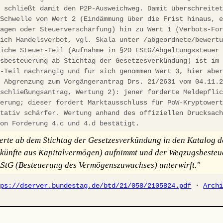
d schließt damit den P2P-Ausweichweg. Damit überschreite
 Schwelle von Wert 2 (Eindämmung über die Frist hinaus, 
lagen oder Steuerverschärfung) hin zu Wert 1 (Verbots-Fo
lich Handelsverbot, vgl. Skala unter /abgeordnete/bewert
liche Steuer-Teil (Aufnahme in §20 EStG/Abgeltungssteuer
gsbesteuerung ab Stichtag der Gesetzesverkündung) ist im
s-Teil nachrangig und für sich genommen Wert 3, hier abe
. Abgrenzung zum Vorgängerantrag Drs. 21/2631 vom 04.11.
tschließungsantrag, Wertung 2): jener forderte Meldepfli
ierung; dieser fordert Marktausschluss für PoW-Kryptower
itativ schärfer. Wertung anhand des offiziellen Drucksac
von Forderung 4.c und 4.d bestätigt.
rte ab dem Stichtag der Gesetzesverkündung in den Katalog d
künfte aus Kapitalvermögen) aufnimmt und der Wegzugsbeste
StG (Besteuerung des Vermögenszuwachses) unterwirft."
tps://dserver.bundestag.de/btd/21/058/2105824.pdf
·
Arch