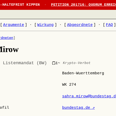
N-HALTEFRIST KIPPEN
·
PETITION 201716: QUORUM ERREI
[
Argumente
]
·
[
Wirkung
]
·
[
Abgeordnete
]
·
[
FAQ
rdneten
]
Mirow
· Listenmandat (BW)
1~
Krypto-Verbot
Baden-Wuerttemberg
WK 274
sahra.mirow@bundestag.d
ofil
bundestag.de ↗