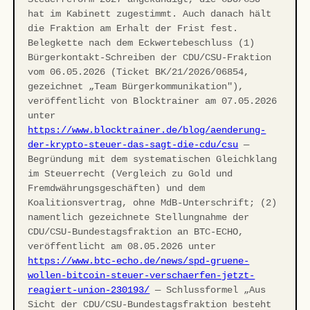
hat im Kabinett zugestimmt. Auch danach hält
die Fraktion am Erhalt der Frist fest.
Belegkette nach dem Eckwertebeschluss (1)
Bürgerkontakt-Schreiben der CDU/CSU-Fraktion
vom 06.05.2026 (Ticket BK/21/2026/06854,
gezeichnet „Team Bürgerkommunikation"),
veröffentlicht von Blocktrainer am 07.05.2026
unter
https://www.blocktrainer.de/blog/aenderung-
der-krypto-steuer-das-sagt-die-cdu/csu
—
Begründung mit dem systematischen Gleichklang
im Steuerrecht (Vergleich zu Gold und
Fremdwährungsgeschäften) und dem
Koalitionsvertrag, ohne MdB-Unterschrift; (2)
namentlich gezeichnete Stellungnahme der
CDU/CSU-Bundestagsfraktion an BTC-ECHO,
veröffentlicht am 08.05.2026 unter
https://www.btc-echo.de/news/spd-gruene-
wollen-bitcoin-steuer-verschaerfen-jetzt-
reagiert-union-230193/
— Schlussformel „Aus
Sicht der CDU/CSU-Bundestagsfraktion besteht