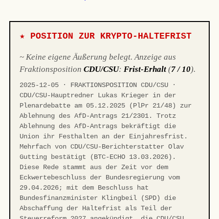
★ POSITION ZUR KRYPTO-HALTEFRIST
~ Keine eigene Äußerung belegt. Anzeige aus
Fraktionsposition
CDU/CSU
:
Frist-Erhalt
(
7 / 10
).
2025-12-05 · FRAKTIONSPOSITION CDU/CSU ·
CDU/CSU-Hauptredner Lukas Krieger in der
Plenardebatte am 05.12.2025 (PlPr 21/48) zur
Ablehnung des AfD-Antrags 21/2301. Trotz
Ablehnung des AfD-Antrags bekräftigt die
Union ihr Festhalten an der Einjahresfrist.
Mehrfach von CDU/CSU-Berichterstatter Olav
Gutting bestätigt (BTC-ECHO 13.03.2026).
Diese Rede stammt aus der Zeit vor dem
Eckwertebeschluss der Bundesregierung vom
29.04.2026; mit dem Beschluss hat
Bundesfinanzminister Klingbeil (SPD) die
Abschaffung der Haltefrist als Teil der
Steuerreform 2027 angekündigt, die CDU/CSU