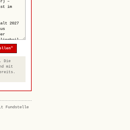
ellen"
. Die
nd mit
ereits.
it Fundstelle