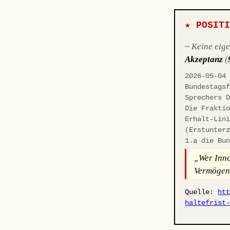
★ POSIT
~ Keine eig
Akzeptanz
(
2026-05-04
Bundestags
Sprechers 
Die Frakti
Erhalt-Lin
(Erstunter
1.a die Bu
„Wer Inno
Vermögens
Quelle:
ht
haltefrist