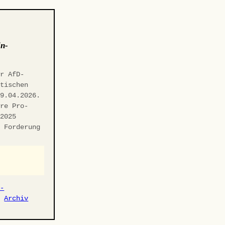
in-
er AfD-
itischen
29.04.2026.
hre Pro-
.2025
n Forderung
r-
·
Archiv