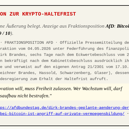
ION ZUR KRYPTO-HALTEFRIST
ene Äußerung belegt. Anzeige aus Fraktionsposition
AfD
:
Bitco
9 / 10
).
 · FRAKTIONSPOSITION AFD · Offizielle Pressemitteilung d
fraktion vom 04.05.2026 unter Federführung des finanzpol
Dirk Brandes, sechs Tage nach dem Eckwertebeschluss vom 
on bekräftigt nach dem Kabinettsbeschluss ausdrücklich i
ie und verweist auf den eigenen Antrag 21/2301 vom 17.10
zeichner Brandes, Hassold, Schwarzenberg, Glaser), desse
ndesregierung zum Erhalt der Haltefrist aufruft.
vation will, muss Freiheit zulassen. Wer Wachstum will, darf
aufbau nicht bestrafen."
tps://afdbundestag.de/dirk-brandes-geplante-aenderung-de
-bei-bitcoin-ist-angriff-auf-private-vermoegensbildung/