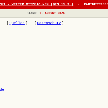
CHT · WEITER MITZEICHNEN (BIS 15.9.)
·
KABINETTSBE
STAND:
7. AUGUST 2026
]
·
[
Quellen
]
·
[
Datenschutz
]
de