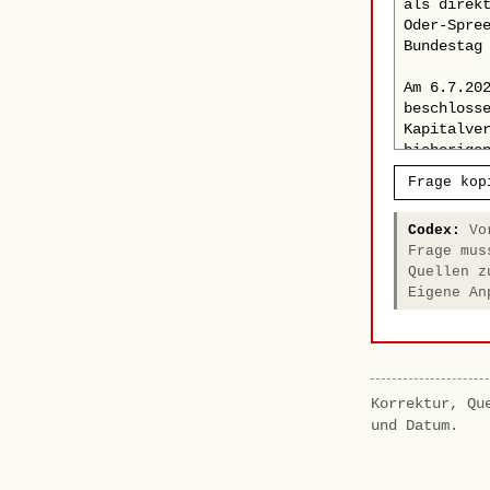
Frage kop
Codex:
Vor
Frage mus
Quellen z
Eigene An
Korrektur, Qu
und Datum.