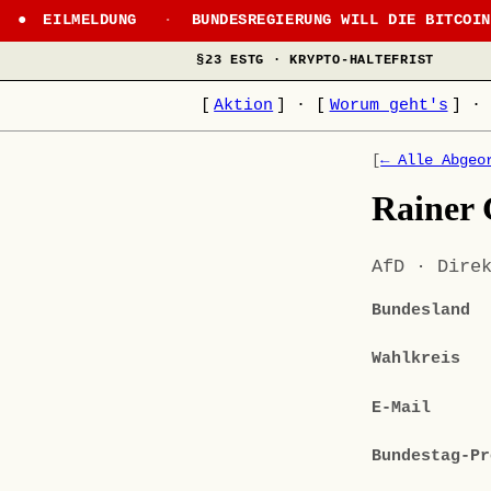
EILMELDUNG
·
BUNDESREGIERUNG WILL DIE BITCOI
§23 ESTG · KRYPTO-HALTEFRIST
[
Aktion
]
·
[
Worum geht's
]
·
[
← Alle Abgeo
Rainer 
AfD · Dire
Bundesland
Wahlkreis
E-Mail
Bundestag-Pr