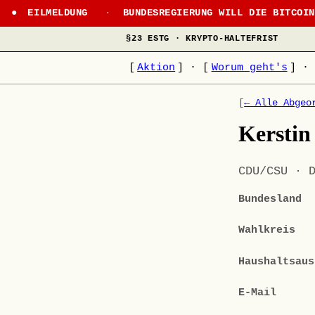
EILMELDUNG
·
BUNDESREGIERUNG WILL DIE BITCOI
§23 ESTG · KRYPTO-HALTEFRIST
[
Aktion
]
·
[
Worum geht's
]
·
[
← Alle Abgeo
Kersti
CDU/CSU · 
Bundesland
Wahlkreis
Haushaltsaus
E-Mail