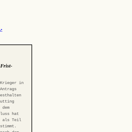
↗
:
Frist-
 Krieger in
-Antrags
Festhalten
Gutting
r dem
hluss hat
t als Teil
estimmt.