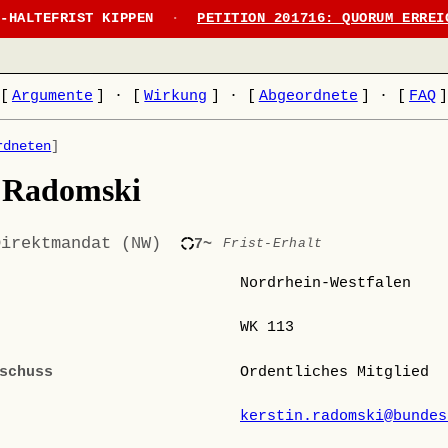
N-HALTEFRIST KIPPEN
·
PETITION 201716: QUORUM ERREI
[
Argumente
]
·
[
Wirkung
]
·
[
Abgeordnete
]
·
[
FAQ
rdneten
]
n Radomski
Direktmandat (NW)
7~
Frist-Erhalt
Nordrhein-Westfalen
WK 113
schuss
Ordentliches Mitglied
kerstin.radomski@bundes