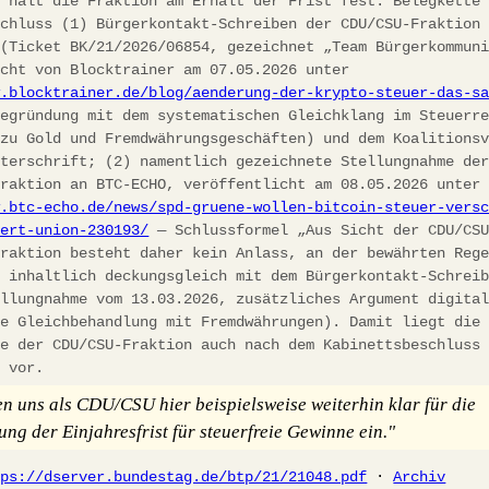
h hält die Fraktion am Erhalt der Frist fest. Belegkette
schluss (1) Bürgerkontakt-Schreiben der CDU/CSU-Fraktion
 (Ticket BK/21/2026/06854, gezeichnet „Team Bürgerkommun
icht von Blocktrainer am 07.05.2026 unter
w.blocktrainer.de/blog/aenderung-der-krypto-steuer-das-s
egründung mit dem systematischen Gleichklang im Steuerre
 zu Gold und Fremdwährungsgeschäften) und dem Koalitions
nterschrift; (2) namentlich gezeichnete Stellungnahme de
fraktion an BTC-ECHO, veröffentlicht am 08.05.2026 unter
w.btc-echo.de/news/spd-gruene-wollen-bitcoin-steuer-vers
iert-union-230193/
— Schlussformel „Aus Sicht der CDU/CS
fraktion besteht daher kein Anlass, an der bewährten Reg
, inhaltlich deckungsgleich mit dem Bürgerkontakt-Schrei
ellungnahme vom 13.03.2026, zusätzliches Argument digita
he Gleichbehandlung mit Fremdwährungen). Damit liegt die
ie der CDU/CSU-Fraktion auch nach dem Kabinettsbeschluss
h vor.
en uns als CDU/CSU hier beispielsweise weiterhin klar für die
ung der Einjahresfrist für steuerfreie Gewinne ein."
tps://dserver.bundestag.de/btp/21/21048.pdf
·
Archiv