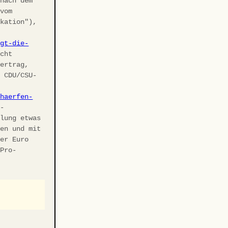
 nach dem
 vom
ikation"),
agt-die-
cht
vertrag,
r CDU/CSU-
chaerfen-
U-
elung etwas
ben und mit
ler Euro
 Pro-