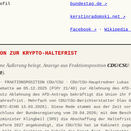
ofil
bundestag.de ↗
kerstinradomski.net ↗
Facebook ↗
·
Wikipedia 
ION ZUR KRYPTO-HALTEFRIST
ene Äußerung belegt. Anzeige aus Fraktionsposition
CDU/CSU
10
).
 · FRAKTIONSPOSITION CDU/CSU · CDU/CSU-Hauptredner Lukas
debatte am 05.12.2025 (PlPr 21/48) zur Ablehnung des AfD
rotz Ablehnung des AfD-Antrags bekräftigt die Union ihr 
jahresfrist. Mehrfach von CDU/CSU-Berichterstatter Olav 
(BTC-ECHO 13.03.2026). Diese Rede stammt aus der Zeit vo
schluss der Bundesregierung vom 29.04.2026; mit dem Besc
nzminister Klingbeil (SPD) die Abschaffung der Haltefris
reform 2027 angekündigt, die CDU/CSU hat im Kabinett zug