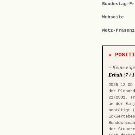
Bundestag-Pr
Webseite
Netz-Präsenz
★ POSIT
~ Keine eig
Erhalt
(
7 / 
2025-12-05
der Plenar
21/2301. T
an der Ein
bestätigt 
Eckwertebe
Bundesfina
der Steuer