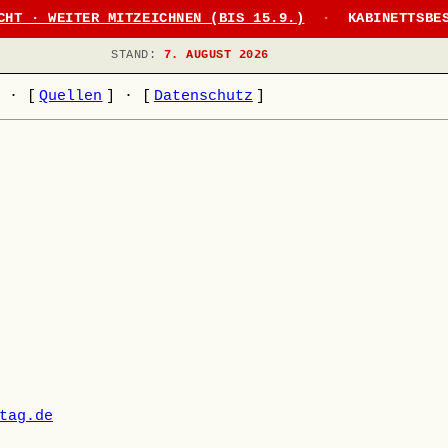
CHT · WEITER MITZEICHNEN (BIS 15.9.)
·
KABINETTSBE
STAND:
7. AUGUST 2026
]
·
[
Quellen
]
·
[
Datenschutz
]
tag.de