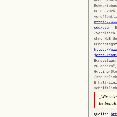
Auch danac
Eckwertebe
06.05.2026
veröffentl
https://ww
cdu/csu
— B
(Vergleich
ohne MdB-U
Bundestags
https://ww
jetzt-reag
Bundestags
zu ändern"
Gutting-St
(steuerlic
Erhalt-Lin
schriftlic
„Wir setz
Beibehalt
Quelle:
ht