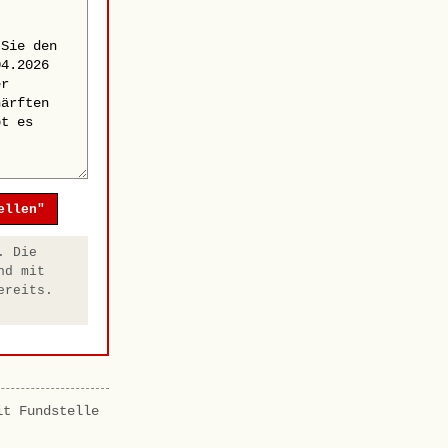
ellen"
. Die
nd mit
ereits.
it Fundstelle