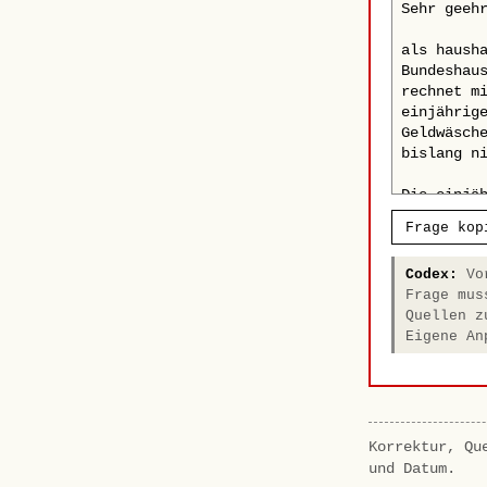
Frage kop
Codex:
Vor
Frage mus
Quellen z
Eigene An
Korrektur, Qu
und Datum.