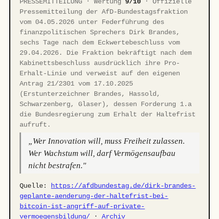
PRESSEMITTEILUNG · Wertung
9/10
· Offizielle
Pressemitteilung der AfD-Bundestagsfraktion
vom 04.05.2026 unter Federführung des
finanzpolitischen Sprechers Dirk Brandes,
sechs Tage nach dem Eckwertebeschluss vom
29.04.2026. Die Fraktion bekräftigt nach dem
Kabinettsbeschluss ausdrücklich ihre Pro-
Erhalt-Linie und verweist auf den eigenen
Antrag 21/2301 vom 17.10.2025
(Erstunterzeichner Brandes, Hassold,
Schwarzenberg, Glaser), dessen Forderung 1.a
die Bundesregierung zum Erhalt der Haltefrist
aufruft.
„Wer Innovation will, muss Freiheit zulassen.
Wer Wachstum will, darf Vermögensaufbau
nicht bestrafen."
Quelle:
https://afdbundestag.de/dirk-brandes-
geplante-aenderung-der-haltefrist-bei-
bitcoin-ist-angriff-auf-private-
vermoegensbildung/
·
Archiv