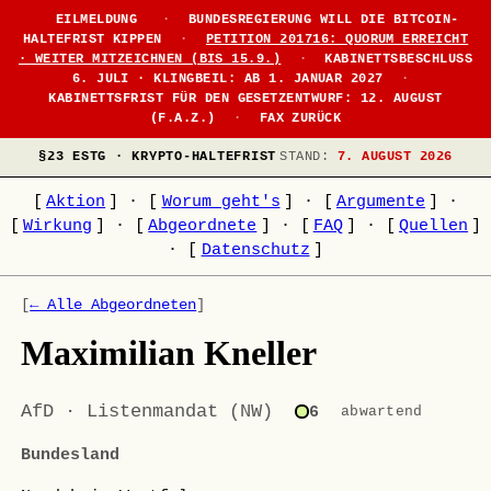
EILMELDUNG
·
BUNDESREGIERUNG WILL DIE BITCOIN-
HALTEFRIST KIPPEN
·
PETITION 201716: QUORUM ERREICHT
· WEITER MITZEICHNEN (BIS 15.9.)
·
KABINETTSBESCHLUSS
6. JULI · KLINGBEIL: AB 1. JANUAR 2027
·
KABINETTSFRIST FÜR DEN GESETZENTWURF: 12. AUGUST
(F.A.Z.)
·
FAX ZURÜCK
§23 ESTG · KRYPTO-HALTEFRIST
STAND:
7. AUGUST 2026
[
Aktion
]
·
[
Worum geht's
]
·
[
Argumente
]
·
[
Wirkung
]
·
[
Abgeordnete
]
·
[
FAQ
]
·
[
Quellen
]
·
[
Datenschutz
]
[
← Alle Abgeordneten
]
Maximilian Kneller
AfD · Listenmandat (NW)
6
abwartend
Bundesland