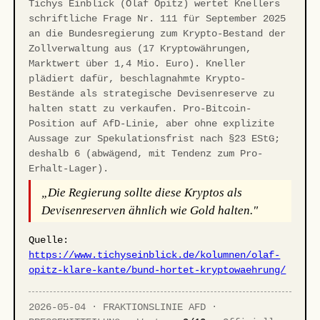
Tichys Einblick (Olaf Opitz) wertet Knellers
schriftliche Frage Nr. 111 für September 2025
an die Bundesregierung zum Krypto-Bestand der
Zollverwaltung aus (17 Kryptowährungen,
Marktwert über 1,4 Mio. Euro). Kneller
plädiert dafür, beschlagnahmte Krypto-
Bestände als strategische Devisenreserve zu
halten statt zu verkaufen. Pro-Bitcoin-
Position auf AfD-Linie, aber ohne explizite
Aussage zur Spekulationsfrist nach §23 EStG;
deshalb 6 (abwägend, mit Tendenz zum Pro-
Erhalt-Lager).
„Die Regierung sollte diese Kryptos als
Devisenreserven ähnlich wie Gold halten."
Quelle:
https://www.tichyseinblick.de/kolumnen/olaf-
opitz-klare-kante/bund-hortet-kryptowaehrung/
2026-05-04 · FRAKTIONSLINIE AFD ·