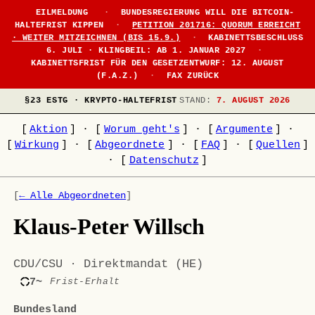
EILMELDUNG
·
BUNDESREGIERUNG WILL DIE BITCOIN-
HALTEFRIST KIPPEN
·
PETITION 201716: QUORUM ERREICHT
· WEITER MITZEICHNEN (BIS 15.9.)
·
KABINETTSBESCHLUSS
6. JULI · KLINGBEIL: AB 1. JANUAR 2027
·
KABINETTSFRIST FÜR DEN GESETZENTWURF: 12. AUGUST
(F.A.Z.)
·
FAX ZURÜCK
§23 ESTG · KRYPTO-HALTEFRIST
STAND:
7. AUGUST 2026
[
Aktion
]
·
[
Worum geht's
]
·
[
Argumente
]
·
[
Wirkung
]
·
[
Abgeordnete
]
·
[
FAQ
]
·
[
Quellen
]
·
[
Datenschutz
]
[
← Alle Abgeordneten
]
Klaus-Peter Willsch
CDU/CSU · Direktmandat (HE)
7~
Frist-Erhalt
Bundesland