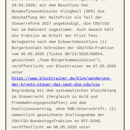
29.04.2026; mit dem Beschluss hat
Bundesfinanzminister Klingbeil (SPD) die
Abschaffung der Haltefrist als Teil der
Steuerreform 2027 angekündigt, die CDU/CSU
hat im Kabinett zugestimmt. Auch danach hält
die Fraktion am Erhalt der Frist fest.
Belegkette nach dem Eckwertebeschluss (1)
Bürgerkontakt-Schreiben der CDU/CSU-Fraktion
vom 06.05.2026 (Ticket BK/21/2026/06854,
gezeichnet „Team Bürgerkommunikation"),
veröffentlicht von Blocktrainer am 07.05.2026
unter
https://www.blocktrainer.de/blog/aenderung-
der-krypto-steuer-das-sagt-die-cdu/csu
—
Begründung mit dem systematischen Gleichklang
im Steuerrecht (Vergleich zu Gold und
Fremdwährungsgeschäften) und dem
Koalitionsvertrag, ohne MdB-Unterschrift; (2)
namentlich gezeichnete Stellungnahme der
CDU/CSU-Bundestagsfraktion an BTC-ECHO,
veröffentlicht am 08.05.2026 unter