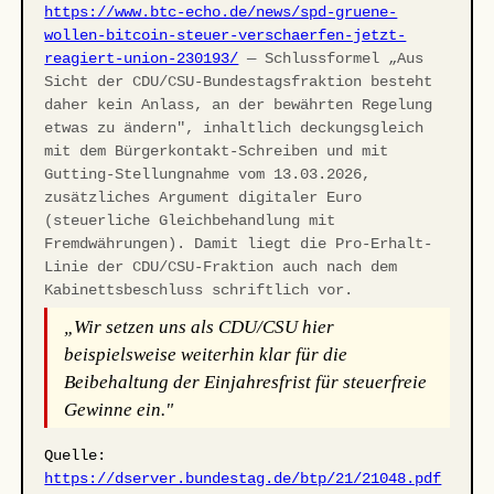
https://www.btc-echo.de/news/spd-gruene-
wollen-bitcoin-steuer-verschaerfen-jetzt-
reagiert-union-230193/
— Schlussformel „Aus
Sicht der CDU/CSU-Bundestagsfraktion besteht
daher kein Anlass, an der bewährten Regelung
etwas zu ändern", inhaltlich deckungsgleich
mit dem Bürgerkontakt-Schreiben und mit
Gutting-Stellungnahme vom 13.03.2026,
zusätzliches Argument digitaler Euro
(steuerliche Gleichbehandlung mit
Fremdwährungen). Damit liegt die Pro-Erhalt-
Linie der CDU/CSU-Fraktion auch nach dem
Kabinettsbeschluss schriftlich vor.
„Wir setzen uns als CDU/CSU hier
beispielsweise weiterhin klar für die
Beibehaltung der Einjahresfrist für steuerfreie
Gewinne ein."
Quelle:
https://dserver.bundestag.de/btp/21/21048.pdf