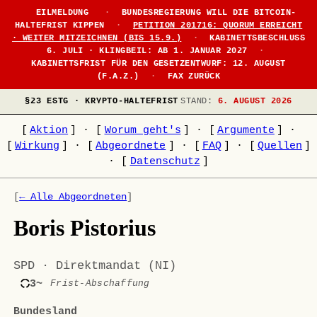
EILMELDUNG
·
BUNDESREGIERUNG WILL DIE BITCOIN-
HALTEFRIST KIPPEN
·
PETITION 201716: QUORUM ERREICHT
· WEITER MITZEICHNEN (BIS 15.9.)
·
KABINETTSBESCHLUSS
6. JULI · KLINGBEIL: AB 1. JANUAR 2027
·
KABINETTSFRIST FÜR DEN GESETZENTWURF: 12. AUGUST
(F.A.Z.)
·
FAX ZURÜCK
§23 ESTG · KRYPTO-HALTEFRIST
STAND:
6. AUGUST 2026
[
Aktion
]
·
[
Worum geht's
]
·
[
Argumente
]
·
[
Wirkung
]
·
[
Abgeordnete
]
·
[
FAQ
]
·
[
Quellen
]
·
[
Datenschutz
]
[
← Alle Abgeordneten
]
Boris Pistorius
SPD · Direktmandat (NI)
3~
Frist-Abschaffung
Bundesland