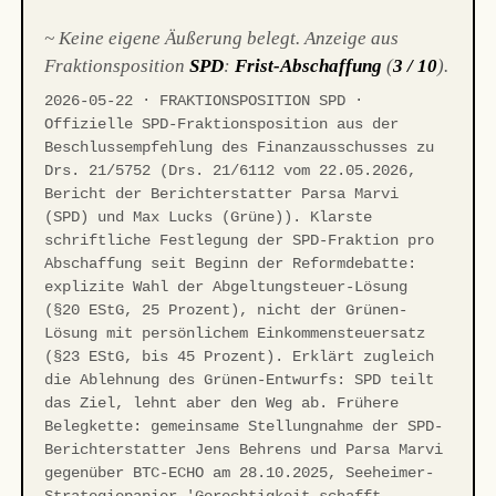
~ Keine eigene Äußerung belegt. Anzeige aus
Fraktionsposition
SPD
:
Frist-Abschaffung
(
3 / 10
).
2026-05-22 · FRAKTIONSPOSITION SPD ·
Offizielle SPD-Fraktionsposition aus der
Beschlussempfehlung des Finanzausschusses zu
Drs. 21/5752 (Drs. 21/6112 vom 22.05.2026,
Bericht der Berichterstatter Parsa Marvi
(SPD) und Max Lucks (Grüne)). Klarste
schriftliche Festlegung der SPD-Fraktion pro
Abschaffung seit Beginn der Reformdebatte:
explizite Wahl der Abgeltungsteuer-Lösung
(§20 EStG, 25 Prozent), nicht der Grünen-
Lösung mit persönlichem Einkommensteuersatz
(§23 EStG, bis 45 Prozent). Erklärt zugleich
die Ablehnung des Grünen-Entwurfs: SPD teilt
das Ziel, lehnt aber den Weg ab. Frühere
Belegkette: gemeinsame Stellungnahme der SPD-
Berichterstatter Jens Behrens und Parsa Marvi
gegenüber BTC-ECHO am 28.10.2025, Seeheimer-