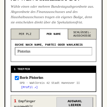
Wähle einen oder mehrere Bundestagsabgeordnete aus.
Abgeordnete des Finanzausschusses und des
Haushaltsausschusses tragen ein eigenes Badge, denn
sie entscheiden direkt über die Spekulationsfrist.
SCHLÜSSEL-
PER PLZ
PER NAME
AUSSCHÜSSE
SUCHE NACH NAME, PARTEI ODER WAHLKREIS
1 TREFFER
Boris Pistorius
SPD · Wahlkreis 42 Stadt Hannover II
[Profil ↗]
1
Empfänger
AUSWAHL
LEEREN
ausgewählt