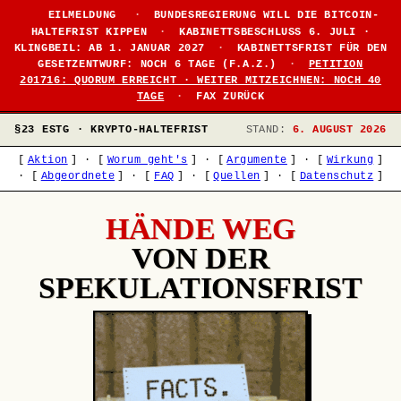
EILMELDUNG
·
BUNDESREGIERUNG WILL DIE BITCOIN-
HALTEFRIST KIPPEN
·
KABINETTSBESCHLUSS 6. JULI ·
KLINGBEIL: AB 1. JANUAR 2027
·
KABINETTSFRIST FÜR DEN
GESETZENTWURF: NOCH 6 TAGE (F.A.Z.)
·
PETITION
201716: QUORUM ERREICHT · WEITER MITZEICHNEN: NOCH 40
TAGE
·
FAX ZURÜCK
§23 ESTG · KRYPTO-HALTEFRIST
STAND:
6. AUGUST 2026
[
Aktion
]
·
[
Worum geht's
]
·
[
Argumente
]
·
[
Wirkung
]
·
[
Abgeordnete
]
·
[
FAQ
]
·
[
Quellen
]
·
[
Datenschutz
]
HÄNDE WEG
VON DER
SPEKULATIONSFRIST