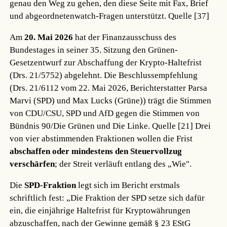
genau den Weg zu gehen, den diese Seite mit Fax, Brief
und abgeordnetenwatch-Fragen unterstützt.
Quelle [37]
Am
20. Mai 2026
hat der Finanzausschuss des
Bundestages in seiner 35. Sitzung den Grünen-
Gesetzentwurf zur Abschaffung der Krypto-Haltefrist
(Drs. 21/5752) abgelehnt. Die Beschlussempfehlung
(Drs. 21/6112 vom 22. Mai 2026, Berichterstatter Parsa
Marvi (SPD) und Max Lucks (Grüne)) trägt die Stimmen
von CDU/CSU, SPD und AfD gegen die Stimmen von
Bündnis 90/Die Grünen und Die Linke.
Quelle [21]
Drei
von vier abstimmenden Fraktionen wollen die Frist
abschaffen oder mindestens den Steuervollzug
verschärfen
; der Streit verläuft entlang des „Wie".
Die
SPD-Fraktion
legt sich im Bericht erstmals
schriftlich fest: „Die Fraktion der SPD setze sich dafür
ein, die einjährige Haltefrist für Kryptowährungen
abzuschaffen, nach der Gewinne gemäß § 23 EStG