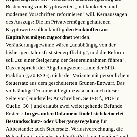
Besteuerung von Kryptowerten „mit konkreten und
modernen Vorschriften reformieren" will. Kernaussagen
des Auszugs: Die im Privatvermögen gehaltenen
Kryptowerte sollen künftig
den Einkünften aus
Kapitalvermögen zugeordnet
werden,
Veräußerungsgewinne wären „unabhängig von der
bisherigen Jahresfrist steuerpflichtig", und die Reform
soll „zu einer Steigerung der Steuereinnahmen führen".
Das entspricht der Abgeltungsteuer-Linie der SPD-
Fraktion (§20 EStG), nicht der Variante mit persönlichem
Steuersatz aus dem gescheiterten Grünen-Entwurf. Das
vollständige Dokument liegt inzwischen auch dieser
Seite vor (Fundstelle: Anschreiben, Seite 8 f.; PDF in
Quelle [30]) und erlaubt zwei weitergehende Befunde.
Erstens:
Im gesamten Dokument findet sich keinerlei
Bestandsschutz- oder Übergangsregelung
für
Altbestände; auch Steuersatz, Verlustverrechnung, die
Behandlung laufender Einkünfte (Staking, Lending) und