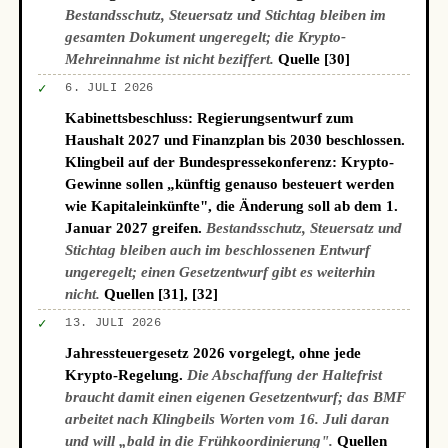
Bestandsschutz, Steuersatz und Stichtag bleiben im
gesamten Dokument ungeregelt; die Krypto-
Mehreinnahme ist nicht beziffert.
Quelle [30]
✓
6. JULI 2026
Kabinettsbeschluss: Regierungsentwurf zum
Haushalt 2027 und Finanzplan bis 2030 beschlossen.
Klingbeil auf der Bundespressekonferenz: Krypto-
Gewinne sollen „künftig genauso besteuert werden
wie Kapitaleinkünfte", die Änderung soll ab dem 1.
Januar 2027 greifen.
Bestandsschutz, Steuersatz und
Stichtag bleiben auch im beschlossenen Entwurf
ungeregelt; einen Gesetzentwurf gibt es weiterhin
nicht.
Quellen [31], [32]
✓
13. JULI 2026
Jahressteuergesetz 2026 vorgelegt, ohne jede
Krypto-Regelung.
Die Abschaffung der Haltefrist
braucht damit einen eigenen Gesetzentwurf; das BMF
arbeitet nach Klingbeils Worten vom 16. Juli daran
und will „bald in die Frühkoordinierung".
Quellen