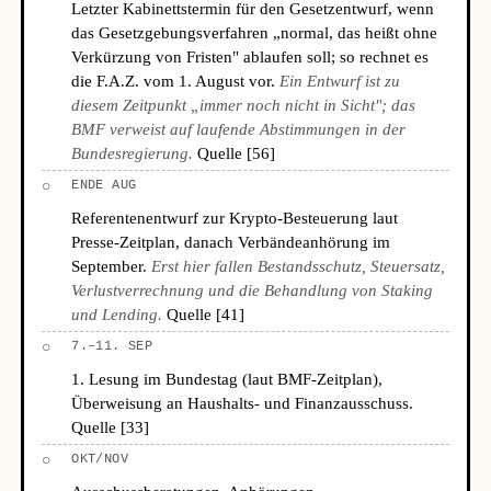
Letzter Kabinettstermin für den Gesetzentwurf, wenn
das Gesetzgebungsverfahren „normal, das heißt ohne
Verkürzung von Fristen" ablaufen soll; so rechnet es
die F.A.Z. vom 1. August vor.
Ein Entwurf ist zu
diesem Zeitpunkt „immer noch nicht in Sicht"; das
BMF verweist auf laufende Abstimmungen in der
Bundesregierung.
Quelle [56]
○
ENDE AUG
Referentenentwurf zur Krypto-Besteuerung laut
Presse-Zeitplan, danach Verbändeanhörung im
September.
Erst hier fallen Bestandsschutz, Steuersatz,
Verlustverrechnung und die Behandlung von Staking
und Lending.
Quelle [41]
○
7.–11. SEP
1. Lesung im Bundestag (laut BMF-Zeitplan),
Überweisung an Haushalts- und Finanzausschuss.
Quelle [33]
○
OKT/NOV