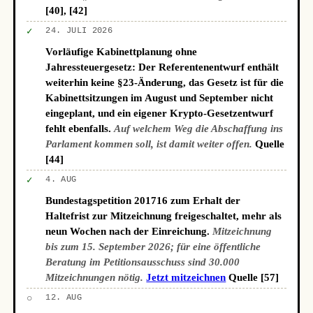
[40], [42]
✓
24. JULI 2026
Vorläufige Kabinettplanung ohne
Jahressteuergesetz: Der Referentenentwurf enthält
weiterhin keine §23-Änderung, das Gesetz ist für die
Kabinettsitzungen im August und September nicht
eingeplant, und ein eigener Krypto-Gesetzentwurf
fehlt ebenfalls.
Auf welchem Weg die Abschaffung ins
Parlament kommen soll, ist damit weiter offen.
Quelle
[44]
✓
4. AUG
Bundestagspetition 201716 zum Erhalt der
Haltefrist zur Mitzeichnung freigeschaltet, mehr als
neun Wochen nach der Einreichung.
Mitzeichnung
bis zum 15. September 2026; für eine öffentliche
Beratung im Petitionsausschuss sind 30.000
Mitzeichnungen nötig.
Jetzt mitzeichnen
Quelle [57]
○
12. AUG