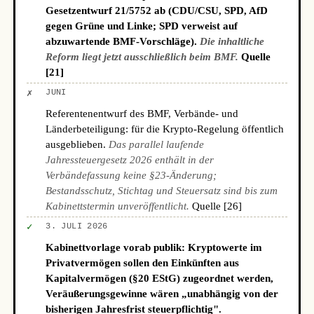
Gesetzentwurf 21/5752 ab (CDU/CSU, SPD, AfD
gegen Grüne und Linke; SPD verweist auf
abzuwartende BMF-Vorschläge).
Die inhaltliche
Reform liegt jetzt ausschließlich beim BMF.
Quelle
[21]
✗
JUNI
Referentenentwurf des BMF, Verbände- und
Länderbeteiligung: für die Krypto-Regelung öffentlich
ausgeblieben.
Das parallel laufende
Jahressteuergesetz 2026 enthält in der
Verbändefassung keine §23-Änderung;
Bestandsschutz, Stichtag und Steuersatz sind bis zum
Kabinettstermin unveröffentlicht.
Quelle [26]
✓
3. JULI 2026
Kabinettvorlage vorab publik: Kryptowerte im
Privatvermögen sollen den Einkünften aus
Kapitalvermögen (§20 EStG) zugeordnet werden,
Veräußerungsgewinne wären „unabhängig von der
bisherigen Jahresfrist steuerpflichtig".