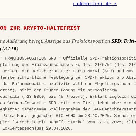
cademartori.de ↗
ION ZUR KRYPTO-HALTEFRIST
ene Äußerung belegt. Anzeige aus Fraktionsposition
SPD
:
Frist
g
(
3 / 10
).
 · FRAKTIONSPOSITION SPD · Offizielle SPD-Fraktionsposit
mpfehlung des Finanzausschusses zu Drs. 21/5752 (Drs. 21
, Bericht der Berichterstatter Parsa Marvi (SPD) und Max
Klarste schriftliche Festlegung der SPD-Fraktion pro Abs
n der Reformdebatte: explizite Wahl der Abgeltungsteuer-
rozent), nicht der Grünen-Lösung mit persönlichem
teuersatz (§23 EStG, bis 45 Prozent). Erklärt zugleich d
des Grünen-Entwurfs: SPD teilt das Ziel, lehnt aber den 
legkette: gemeinsame Stellungnahme der SPD-Berichterstat
d Parsa Marvi gegenüber BTC-ECHO am 28.10.2025, Seeheime
apier 'Gerechtigkeit schafft Stärke' vom 27.10.2025, Kli
, Eckwertebeschluss 29.04.2026.