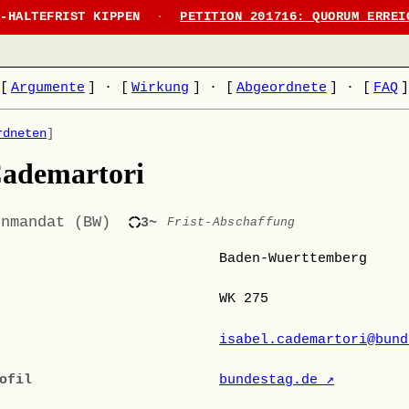
N-HALTEFRIST KIPPEN
·
PETITION 201716: QUORUM ERREI
[
Argumente
]
·
[
Wirkung
]
·
[
Abgeordnete
]
·
[
FAQ
rdneten
]
Cademartori
enmandat (BW)
3~
Frist-Abschaffung
Baden-Wuerttemberg
WK 275
isabel.cademartori@bund
ofil
bundestag.de ↗