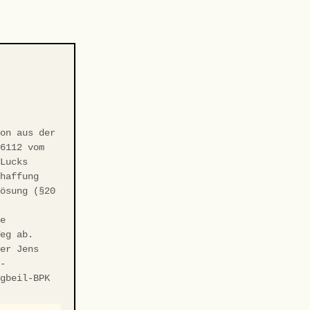
-
ion aus der
/6112 vom
 Lucks
chaffung
Lösung (§20
ie
Weg ab.
ter Jens
r-
ngbeil-BPK