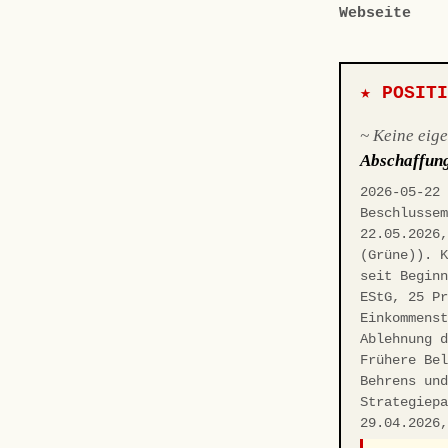
Webseite
★ POSIT
~ Keine eig
Abschaffun
2026-05-22
Beschlusse
22.05.2026
(Grüne)). 
seit Begin
EStG, 25 P
Einkommens
Ablehnung 
Frühere Be
Behrens un
Strategiep
29.04.2026