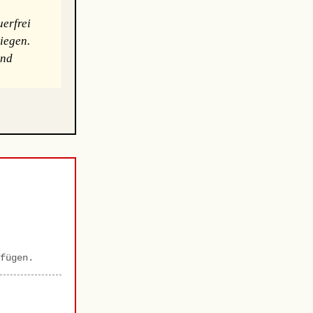
erfrei
iegen.
und
fügen.