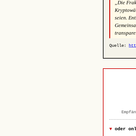
„Die Frakt
Kryptowäh
seien. En
Gemeinsam
transpare
Quelle:
ht
Empfän
oder on