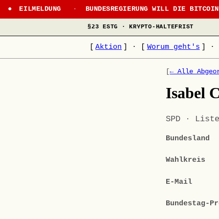
EILMELDUNG
·
BUNDESREGIERUNG WILL DIE BITCOI
§23 ESTG · KRYPTO-HALTEFRIST
[
Aktion
]
·
[
Worum geht's
]
·
[
← Alle Abgeo
Isabel 
SPD · List
Bundesland
Wahlkreis
E-Mail
Bundestag-Pr