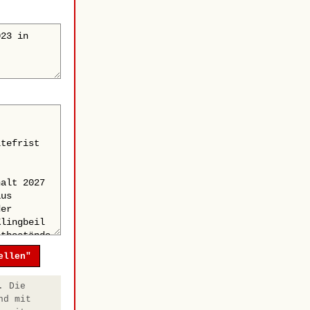
ellen"
. Die
nd mit