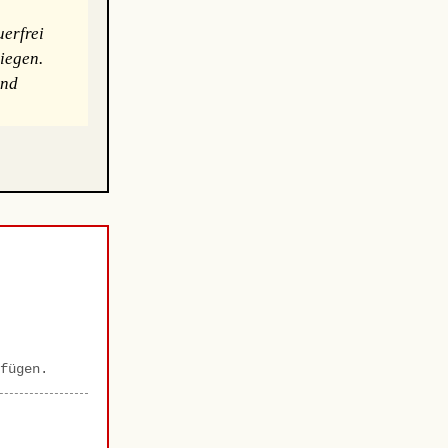
erfrei
iegen.
und
fügen.