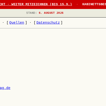
CHT · WEITER MITZEICHNEN (BIS 15.9.)
·
KABINETTSBE
STAND:
6. AUGUST 2026
]
·
[
Quellen
]
·
[
Datenschutz
]
ag.de