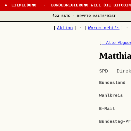
EILMELDUNG
·
BUNDESREGIERUNG WILL DIE BITCOI
§23 ESTG · KRYPTO-HALTEFRIST
[
Aktion
]
·
[
Worum geht's
]
·
[
← Alle Abgeo
Matthia
SPD · Dire
Bundesland
Wahlkreis
E-Mail
Bundestag-Pr