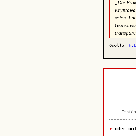
„Die Frakt
Kryptowäh
seien. En
Gemeinsam
transpare
Quelle:
ht
Empfän
oder on