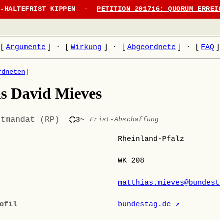
N-HALTEFRIST KIPPEN
·
PETITION 201716: QUORUM ERREI
[
Argumente
]
·
[
Wirkung
]
·
[
Abgeordnete
]
·
[
FAQ
rdneten
]
s David Mieves
ktmandat (RP)
3~
Frist-Abschaffung
Rheinland-Pfalz
WK 208
matthias.mieves@bundest
ofil
bundestag.de ↗