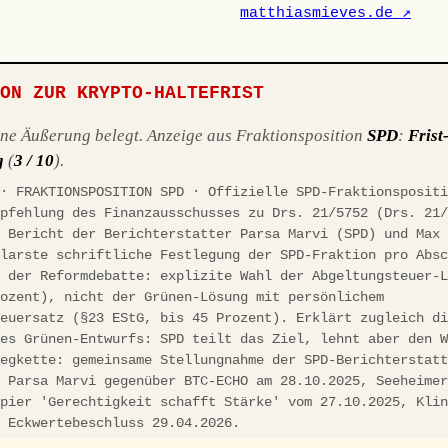
matthiasmieves.de ↗
ION ZUR KRYPTO-HALTEFRIST
ene Äußerung belegt. Anzeige aus Fraktionsposition
SPD
:
Frist
g
(
3 / 10
).
 · FRAKTIONSPOSITION SPD · Offizielle SPD-Fraktionsposit
mpfehlung des Finanzausschusses zu Drs. 21/5752 (Drs. 21
, Bericht der Berichterstatter Parsa Marvi (SPD) und Max
Klarste schriftliche Festlegung der SPD-Fraktion pro Abs
n der Reformdebatte: explizite Wahl der Abgeltungsteuer-
rozent), nicht der Grünen-Lösung mit persönlichem
teuersatz (§23 EStG, bis 45 Prozent). Erklärt zugleich d
des Grünen-Entwurfs: SPD teilt das Ziel, lehnt aber den 
legkette: gemeinsame Stellungnahme der SPD-Berichterstat
d Parsa Marvi gegenüber BTC-ECHO am 28.10.2025, Seeheime
apier 'Gerechtigkeit schafft Stärke' vom 27.10.2025, Kli
, Eckwertebeschluss 29.04.2026.