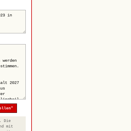
ellen"
. Die
nd mit