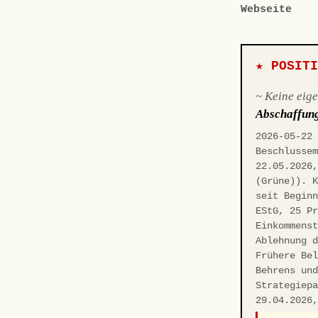
Webseite
★ POSIT
~ Keine eig
Abschaffun
2026-05-22
Beschlusse
22.05.2026
(Grüne)). 
seit Begin
EStG, 25 P
Einkommens
Ablehnung 
Frühere Be
Behrens un
Strategiep
29.04.2026