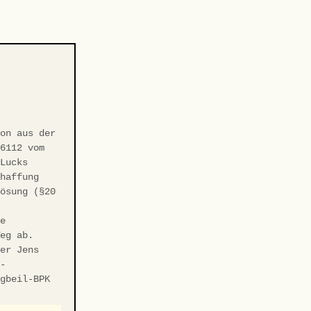
-
ion aus der
/6112 vom
 Lucks
chaffung
Lösung (§20
ie
Weg ab.
ter Jens
r-
ngbeil-BPK