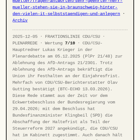
mueller/fragen-antworten/sehr-geehrter-herr-
mueller-stehen-sie-in-braunschweig-hinter-
den-vielen-it-selbststaendigen-und-anlegern
·
Archiv
2025-12-05 · FRAKTIONSLINIE CDU/CSU ·
PLENARREDE · Wertung
7/10
· CDU/CSU-
Hauptredner Lukas Krieger in der
Plenardebatte am 05.12.2025 (PlPr 21/48) zur
Ablehnung des AfD-Antrags 21/2301. Trotz
Ablehnung des AfD-Antrags bekräftigt die
Union ihr Festhalten an der Einjahresfrist.
Mehrfach von CDU/CSU-Berichterstatter Olav
Gutting bestätigt (BTC-ECHO 13.03.2026).
Diese Rede stammt aus der Zeit vor dem
Eckwertebeschluss der Bundesregierung vom
29.04.2026; mit dem Beschluss hat
Bundesfinanzminister Klingbeil (SPD) die
Abschaffung der Haltefrist als Teil der
Steuerreform 2027 angekündigt, die CDU/CSU
hat im Kabinett zugestimmt. Auch danach hält