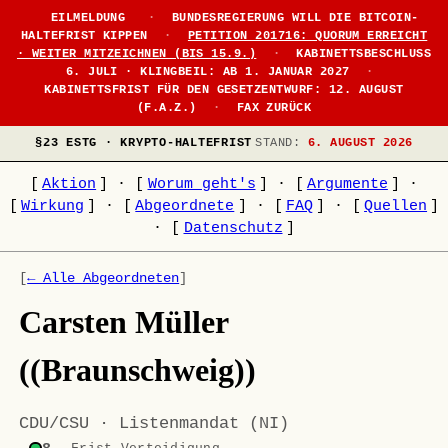
●
EILMELDUNG
·
BUNDESREGIERUNG WILL DIE BITCOIN-
HALTEFRIST KIPPEN
·
PETITION 201716: QUORUM ERREICHT
· WEITER MITZEICHNEN (BIS 15.9.)
·
KABINETTSBESCHLUSS
6. JULI · KLINGBEIL: AB 1. JANUAR 2027
·
KABINETTSFRIST FÜR DEN GESETZENTWURF: 12. AUGUST
(F.A.Z.)
·
FAX ZURÜCK
§23 ESTG · KRYPTO-HALTEFRIST
STAND:
6. AUGUST 2026
[
Aktion
]
·
[
Worum geht's
]
·
[
Argumente
]
·
[
Wirkung
]
·
[
Abgeordnete
]
·
[
FAQ
]
·
[
Quellen
]
·
[
Datenschutz
]
[
← Alle Abgeordneten
]
Carsten Müller
((Braunschweig))
CDU/CSU · Listenmandat (NI)