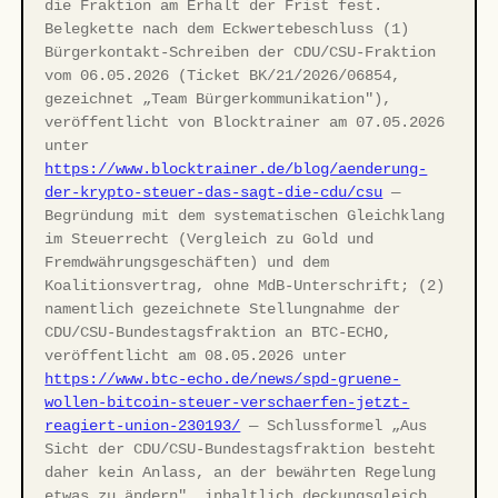
die Fraktion am Erhalt der Frist fest.
Belegkette nach dem Eckwertebeschluss (1)
Bürgerkontakt-Schreiben der CDU/CSU-Fraktion
vom 06.05.2026 (Ticket BK/21/2026/06854,
gezeichnet „Team Bürgerkommunikation"),
veröffentlicht von Blocktrainer am 07.05.2026
unter
https://www.blocktrainer.de/blog/aenderung-
der-krypto-steuer-das-sagt-die-cdu/csu
—
Begründung mit dem systematischen Gleichklang
im Steuerrecht (Vergleich zu Gold und
Fremdwährungsgeschäften) und dem
Koalitionsvertrag, ohne MdB-Unterschrift; (2)
namentlich gezeichnete Stellungnahme der
CDU/CSU-Bundestagsfraktion an BTC-ECHO,
veröffentlicht am 08.05.2026 unter
https://www.btc-echo.de/news/spd-gruene-
wollen-bitcoin-steuer-verschaerfen-jetzt-
reagiert-union-230193/
— Schlussformel „Aus
Sicht der CDU/CSU-Bundestagsfraktion besteht
daher kein Anlass, an der bewährten Regelung
etwas zu ändern", inhaltlich deckungsgleich