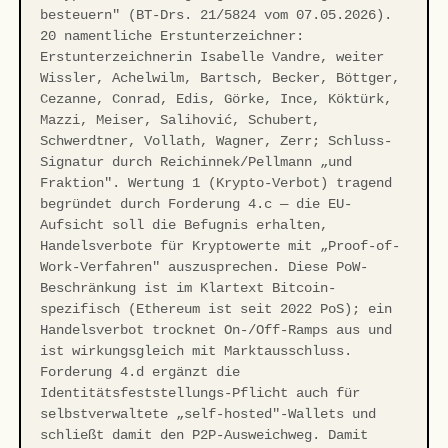
besteuern" (BT-Drs. 21/5824 vom 07.05.2026).
20 namentliche Erstunterzeichner:
Erstunterzeichnerin Isabelle Vandre, weiter
Wissler, Achelwilm, Bartsch, Becker, Böttger,
Cezanne, Conrad, Edis, Görke, Ince, Köktürk,
Mazzi, Meiser, Salihović, Schubert,
Schwerdtner, Vollath, Wagner, Zerr; Schluss-
Signatur durch Reichinnek/Pellmann „und
Fraktion". Wertung 1 (Krypto-Verbot) tragend
begründet durch Forderung 4.c — die EU-
Aufsicht soll die Befugnis erhalten,
Handelsverbote für Kryptowerte mit „Proof-of-
Work-Verfahren" auszusprechen. Diese PoW-
Beschränkung ist im Klartext Bitcoin-
spezifisch (Ethereum ist seit 2022 PoS); ein
Handelsverbot trocknet On-/Off-Ramps aus und
ist wirkungsgleich mit Marktausschluss.
Forderung 4.d ergänzt die
Identitätsfeststellungs-Pflicht auch für
selbstverwaltete „self-hosted"-Wallets und
schließt damit den P2P-Ausweichweg. Damit