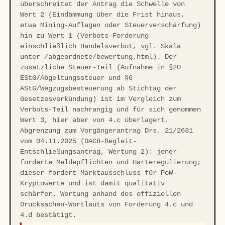
überschreitet der Antrag die Schwelle von
Wert 2 (Eindämmung über die Frist hinaus,
etwa Mining-Auflagen oder Steuerverschärfung)
hin zu Wert 1 (Verbots-Forderung
einschließlich Handelsverbot, vgl. Skala
unter /abgeordnete/bewertung.html). Der
zusätzliche Steuer-Teil (Aufnahme in §20
EStG/Abgeltungssteuer und §6
AStG/Wegzugsbesteuerung ab Stichtag der
Gesetzesverkündung) ist im Vergleich zum
Verbots-Teil nachrangig und für sich genommen
Wert 3, hier aber von 4.c überlagert.
Abgrenzung zum Vorgängerantrag Drs. 21/2631
vom 04.11.2025 (DAC8-Begleit-
Entschließungsantrag, Wertung 2): jener
forderte Meldepflichten und Härteregulierung;
dieser fordert Marktausschluss für PoW-
Kryptowerte und ist damit qualitativ
schärfer. Wertung anhand des offiziellen
Drucksachen-Wortlauts von Forderung 4.c und
4.d bestätigt.