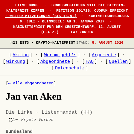
EILMELDUNG
·
BUNDESREGIERUNG WILL DIE BITCOIN-
HALTEFRIST KIPPEN
·
PETITION 201716: QUORUM ERREICHT
· WEITER MITZEICHNEN (BIS 15.9.)
·
KABINETTSBESCHLUSS
6. JULI · KLINGBEIL: AB 1. JANUAR 2027
·
KABINETTSFRIST FÜR DEN GESETZENTWURF: 12. AUGUST
(F.A.Z.)
·
FAX ZURÜCK
§23 ESTG · KRYPTO-HALTEFRIST
STAND:
5. AUGUST 2026
[
Aktion
]
·
[
Worum geht's
]
·
[
Argumente
]
·
[
Wirkung
]
·
[
Abgeordnete
]
·
[
FAQ
]
·
[
Quellen
]
·
[
Datenschutz
]
[
← Alle Abgeordneten
]
Jan van Aken
Die Linke · Listenmandat (HH)
1~
Krypto-Verbot
Bundesland