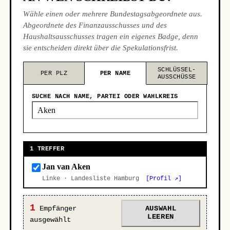
Wähle einen oder mehrere Bundestagsabgeordnete aus.
Abgeordnete des Finanzausschusses und des
Haushaltsausschusses tragen ein eigenes Badge, denn
sie entscheiden direkt über die Spekulationsfrist.
SCHLÜSSEL-
PER PLZ
PER NAME
AUSSCHÜSSE
SUCHE NACH NAME, PARTEI ODER WAHLKREIS
1 TREFFER
Jan van Aken
Linke · Landesliste Hamburg
[Profil ↗]
1
Empfänger
AUSWAHL
LEEREN
ausgewählt