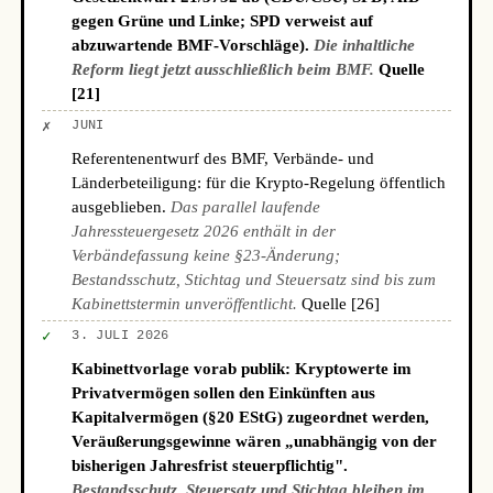
gegen Grüne und Linke; SPD verweist auf
abzuwartende BMF-Vorschläge).
Die inhaltliche
Reform liegt jetzt ausschließlich beim BMF.
Quelle
[21]
✗
JUNI
Referentenentwurf des BMF, Verbände- und
Länderbeteiligung: für die Krypto-Regelung öffentlich
ausgeblieben.
Das parallel laufende
Jahressteuergesetz 2026 enthält in der
Verbändefassung keine §23-Änderung;
Bestandsschutz, Stichtag und Steuersatz sind bis zum
Kabinettstermin unveröffentlicht.
Quelle [26]
✓
3. JULI 2026
Kabinettvorlage vorab publik: Kryptowerte im
Privatvermögen sollen den Einkünften aus
Kapitalvermögen (§20 EStG) zugeordnet werden,
Veräußerungsgewinne wären „unabhängig von der
bisherigen Jahresfrist steuerpflichtig".
Bestandsschutz, Steuersatz und Stichtag bleiben im