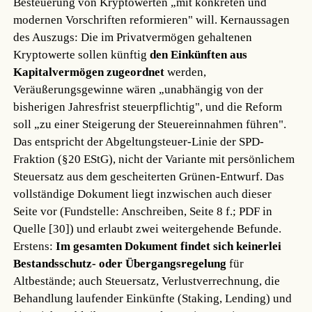
Besteuerung von Kryptowerten „mit konkreten und
modernen Vorschriften reformieren" will. Kernaussagen
des Auszugs: Die im Privatvermögen gehaltenen
Kryptowerte sollen künftig
den Einkünften aus
Kapitalvermögen zugeordnet
werden,
Veräußerungsgewinne wären „unabhängig von der
bisherigen Jahresfrist steuerpflichtig", und die Reform
soll „zu einer Steigerung der Steuereinnahmen führen".
Das entspricht der Abgeltungsteuer-Linie der SPD-
Fraktion (§20 EStG), nicht der Variante mit persönlichem
Steuersatz aus dem gescheiterten Grünen-Entwurf. Das
vollständige Dokument liegt inzwischen auch dieser
Seite vor (Fundstelle: Anschreiben, Seite 8 f.; PDF in
Quelle [30]) und erlaubt zwei weitergehende Befunde.
Erstens:
Im gesamten Dokument findet sich keinerlei
Bestandsschutz- oder Übergangsregelung
für
Altbestände; auch Steuersatz, Verlustverrechnung, die
Behandlung laufender Einkünfte (Staking, Lending) und