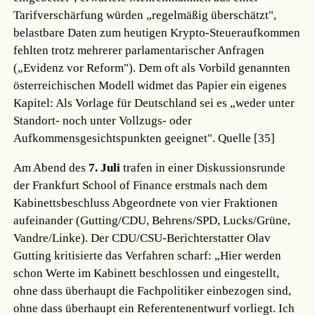
Tarifverschärfung würden „regelmäßig überschätzt",
belastbare Daten zum heutigen Krypto-Steueraufkommen
fehlten trotz mehrerer parlamentarischer Anfragen
(„Evidenz vor Reform"). Dem oft als Vorbild genannten
österreichischen Modell widmet das Papier ein eigenes
Kapitel: Als Vorlage für Deutschland sei es „weder unter
Standort- noch unter Vollzugs- oder
Aufkommensgesichtspunkten geeignet".
Quelle [35]
Am Abend des
7. Juli
trafen in einer Diskussionsrunde
der Frankfurt School of Finance erstmals nach dem
Kabinettsbeschluss Abgeordnete von vier Fraktionen
aufeinander (Gutting/CDU, Behrens/SPD, Lucks/Grüne,
Vandre/Linke). Der CDU/CSU-Berichterstatter Olav
Gutting kritisierte das Verfahren scharf: „Hier werden
schon Werte im Kabinett beschlossen und eingestellt,
ohne dass überhaupt die Fachpolitiker einbezogen sind,
ohne dass überhaupt ein Referentenentwurf vorliegt. Ich