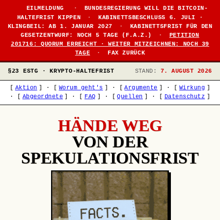
EILMELDUNG
·
BUNDESREGIERUNG WILL DIE BITCOIN-
HALTEFRIST KIPPEN
·
KABINETTSBESCHLUSS 6. JULI ·
KLINGBEIL: AB 1. JANUAR 2027
·
KABINETTSFRIST FÜR DEN
GESETZENTWURF: NOCH 5 TAGE (F.A.Z.)
·
PETITION
201716: QUORUM ERREICHT · WEITER MITZEICHNEN: NOCH 39
TAGE
·
FAX ZURÜCK
§23 ESTG · KRYPTO-HALTEFRIST
STAND:
7. AUGUST 2026
[
Aktion
]
·
[
Worum geht's
]
·
[
Argumente
]
·
[
Wirkung
]
·
[
Abgeordnete
]
·
[
FAQ
]
·
[
Quellen
]
·
[
Datenschutz
]
HÄNDE WEG
VON DER
SPEKULATIONSFRIST