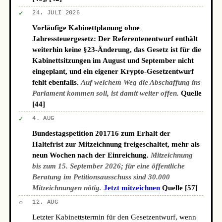
✓
24. JULI 2026
Vorläufige Kabinettplanung ohne
Jahressteuergesetz: Der Referentenentwurf enthält
weiterhin keine §23-Änderung, das Gesetz ist für die
Kabinettsitzungen im August und September nicht
eingeplant, und ein eigener Krypto-Gesetzentwurf
fehlt ebenfalls.
Auf welchem Weg die Abschaffung ins
Parlament kommen soll, ist damit weiter offen.
Quelle
[44]
✓
4. AUG
Bundestagspetition 201716 zum Erhalt der
Haltefrist zur Mitzeichnung freigeschaltet, mehr als
neun Wochen nach der Einreichung.
Mitzeichnung
bis zum 15. September 2026; für eine öffentliche
Beratung im Petitionsausschuss sind 30.000
Mitzeichnungen nötig.
Jetzt mitzeichnen
Quelle [57]
○
12. AUG
Letzter Kabinettstermin für den Gesetzentwurf, wenn