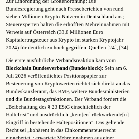
Zur Einordnung der Größenordnung: Die
Bundesregierung geht nach Presseberichten von rund
sieben Millionen Krypto-Nutzern in Deutschland aus;
Steuerexperten halten die erhofften Mehreinnahmen mit
Verweis auf Österreich (33,8 Millionen Euro
Kapitalertragsteuer aus Krypto im starken Kryptojahr
2024) für deutlich zu hoch gegriffen.
Quellen [24], [34]
Die erste ausführliche Verbandsreaktion kam vom
Blockchain Bundesverband (Bundesblock)
: Sein am 6.
Juli 2026 veröffentlichtes Positionspapier zur
Besteuerung von Kryptowerten richtet sich direkt an das
Bundeskanzleramt, das BMF, weitere Bundesministerien
und die Bundestagsfraktionen. Der Verband fordert die
„Beibehaltung des § 23 EStG einschließlich der
Haltefrist" und ausdrücklich „kein[en] rückwirkende[n]
Eingriff in bestehende Haltepositionen". Das geltende
Recht sei „kohärent in das Einkommensteuerrecht
eingebettet"; erwartete Mehreinnahmen aus einer