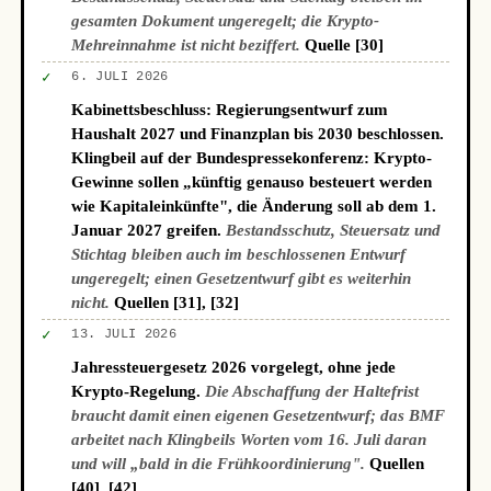
gesamten Dokument ungeregelt; die Krypto-
Mehreinnahme ist nicht beziffert.
Quelle [30]
✓
6. JULI 2026
Kabinettsbeschluss: Regierungsentwurf zum
Haushalt 2027 und Finanzplan bis 2030 beschlossen.
Klingbeil auf der Bundespressekonferenz: Krypto-
Gewinne sollen „künftig genauso besteuert werden
wie Kapitaleinkünfte", die Änderung soll ab dem 1.
Januar 2027 greifen.
Bestandsschutz, Steuersatz und
Stichtag bleiben auch im beschlossenen Entwurf
ungeregelt; einen Gesetzentwurf gibt es weiterhin
nicht.
Quellen [31], [32]
✓
13. JULI 2026
Jahressteuergesetz 2026 vorgelegt, ohne jede
Krypto-Regelung.
Die Abschaffung der Haltefrist
braucht damit einen eigenen Gesetzentwurf; das BMF
arbeitet nach Klingbeils Worten vom 16. Juli daran
und will „bald in die Frühkoordinierung".
Quellen
[40], [42]