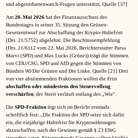
und abgeordnetenwatch-Fragen unterstützt.
Quelle [37]
Am
20. Mai 2026
hat der Finanzausschuss des
Bundestages in seiner 35. Sitzung den Grünen-
Gesetzentwurf zur Abschaffung der Krypto-Haltefrist
(Drs. 21/5752) abgelehnt. Die Beschlussempfehlung
(Drs. 21/6112 vom 22. Mai 2026, Berichterstatter Parsa
Marvi (SPD) und Max Lucks (Grüne)) trägt die Stimmen
von CDU/CSU, SPD und AfD gegen die Stimmen von
Bündnis 90/Die Grünen und Die Linke.
Quelle [21]
Drei
von vier abstimmenden Fraktionen wollen die Frist
abschaffen oder mindestens den Steuervollzug
verschärfen
; der Streit verläuft entlang des „Wie".
Die
SPD-Fraktion
legt sich im Bericht erstmals
schriftlich fest: „Die Fraktion der SPD setze sich dafür
ein, die einjährige Haltefrist für Kryptowährungen
abzuschaffen, nach der Gewinne gemäß § 23 EStG
steuerfrei seien. Entsprechende Gewinne sollten künftig