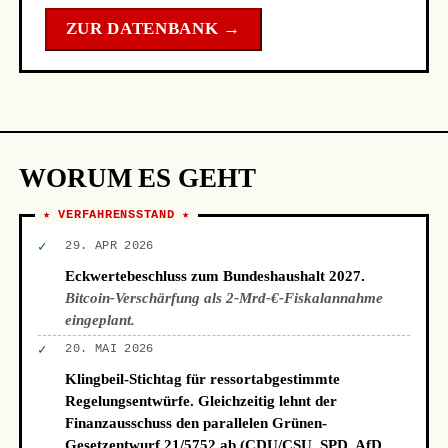
ZUR DATENBANK →
WORUM ES GEHT
★ VERFAHRENSSTAND ★
✓
29. APR 2026
Eckwertebeschluss zum Bundeshaushalt 2027.
Bitcoin-Verschärfung als 2-Mrd-€-Fiskalannahme
eingeplant.
✓
20. MAI 2026
Klingbeil-Stichtag für ressortabgestimmte
Regelungsentwürfe. Gleichzeitig lehnt der
Finanzausschuss den parallelen Grünen-
Gesetzentwurf 21/5752 ab (CDU/CSU, SPD, AfD