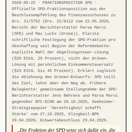
2026-05-22 · FRAKTIONSPOSITION SPD ·
Offizielle SPD-Fraktionsposition aus der
Beschlussempfehlung des Finanzausschusses zu
Drs. 21/5752 (Drs. 21/6112 vom 22.05.2026,
Bericht der Berichterstatter Parsa Marvi
(SPD) und Max Lucks (Grüne)). Klarste
schriftliche Festlegung der SPD-Fraktion pro
Abschaffung seit Beginn der Reformdebatte:
explizite Wahl der Abgeltungsteuer-Lösung
(§20 EStG, 25 Prozent), nicht der Grünen-
Lösung mit persönlichem Einkommensteuersatz
(§23 EStG, bis 45 Prozent). Erklärt zugleich
die Ablehnung des Grünen-Entwurfs: SPD teilt
das Ziel, lehnt aber den Weg ab. Frühere
Belegkette: gemeinsame Stellungnahme der SPD-
Berichterstatter Jens Behrens und Parsa Marvi
gegenüber BTC-ECHO am 28.10.2025, Seeheimer-
Strategiepapier 'Gerechtigkeit schafft
Stärke' vom 27.10.2025, Klingbeil-BPK
29.04.2026, Eckwertebeschluss 29.04.2026.
„Die Fraktion der SPD setze sich dafür ein, die