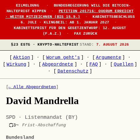
EILMELDUNG
·
BUNDESREGIERUNG WILL DIE BITCOIN-
HALTEFRIST KIPPEN
·
PETITION 201716: QUORUM ERREICHT
· WEITER MITZEICHNEN (BIS 15.9.)
·
KABINETTSBESCHLUSS
6. JULI · KLINGBEIL: AB 1. JANUAR 2027
·
KABINETTSFRIST FÜR DEN GESETZENTWURF: 12. AUGUST
(F.A.Z.)
·
FAX ZURÜCK
§23 ESTG · KRYPTO-HALTEFRIST
STAND:
7. AUGUST 2026
[
Aktion
]
·
[
Worum geht's
]
·
[
Argumente
]
·
[
Wirkung
]
·
[
Abgeordnete
]
·
[
FAQ
]
·
[
Quellen
]
·
[
Datenschutz
]
[
← Alle Abgeordneten
]
David Mandrella
SPD · Listenmandat (BY)
3~
Frist-Abschaffung
Bundesland