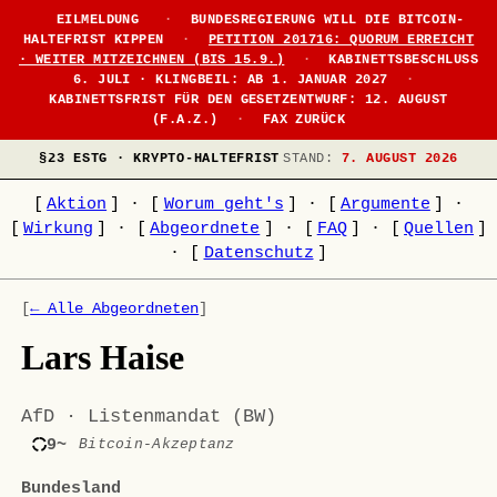
EILMELDUNG
·
BUNDESREGIERUNG WILL DIE BITCOIN-
HALTEFRIST KIPPEN
·
PETITION 201716: QUORUM ERREICHT
· WEITER MITZEICHNEN (BIS 15.9.)
·
KABINETTSBESCHLUSS
6. JULI · KLINGBEIL: AB 1. JANUAR 2027
·
KABINETTSFRIST FÜR DEN GESETZENTWURF: 12. AUGUST
(F.A.Z.)
·
FAX ZURÜCK
§23 ESTG · KRYPTO-HALTEFRIST
STAND:
7. AUGUST 2026
[
Aktion
]
·
[
Worum geht's
]
·
[
Argumente
]
·
[
Wirkung
]
·
[
Abgeordnete
]
·
[
FAQ
]
·
[
Quellen
]
·
[
Datenschutz
]
[
← Alle Abgeordneten
]
Lars Haise
AfD · Listenmandat (BW)
9~
Bitcoin-Akzeptanz
Bundesland