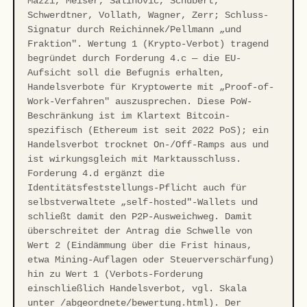
Mazzi, Meiser, Salihović, Schubert,
Schwerdtner, Vollath, Wagner, Zerr; Schluss-
Signatur durch Reichinnek/Pellmann „und
Fraktion". Wertung 1 (Krypto-Verbot) tragend
begründet durch Forderung 4.c — die EU-
Aufsicht soll die Befugnis erhalten,
Handelsverbote für Kryptowerte mit „Proof-of-
Work-Verfahren" auszusprechen. Diese PoW-
Beschränkung ist im Klartext Bitcoin-
spezifisch (Ethereum ist seit 2022 PoS); ein
Handelsverbot trocknet On-/Off-Ramps aus und
ist wirkungsgleich mit Marktausschluss.
Forderung 4.d ergänzt die
Identitätsfeststellungs-Pflicht auch für
selbstverwaltete „self-hosted"-Wallets und
schließt damit den P2P-Ausweichweg. Damit
überschreitet der Antrag die Schwelle von
Wert 2 (Eindämmung über die Frist hinaus,
etwa Mining-Auflagen oder Steuerverschärfung)
hin zu Wert 1 (Verbots-Forderung
einschließlich Handelsverbot, vgl. Skala
unter /abgeordnete/bewertung.html). Der