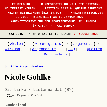
EILMELDUNG
·
BUNDESREGIERUNG WILL DIE BITCOIN-
HALTEFRIST KIPPEN
·
PETITION 201716: QUORUM ERREICHT
· WEITER MITZEICHNEN (BIS 15.9.)
·
KABINETTSBESCHLUSS
6. JULI · KLINGBEIL: AB 1. JANUAR 2027
·
KABINETTSFRIST FÜR DEN GESETZENTWURF: 12. AUGUST
(F.A.Z.)
·
FAX ZURÜCK
§23 ESTG · KRYPTO-HALTEFRIST
STAND:
7. AUGUST 2026
[
Aktion
]
·
[
Worum geht's
]
·
[
Argumente
]
·
[
Wirkung
]
·
[
Abgeordnete
]
·
[
FAQ
]
·
[
Quellen
]
·
[
Datenschutz
]
[
← Alle Abgeordneten
]
Nicole Gohlke
Die Linke · Listenmandat (BY)
1~
Krypto-Verbot
Bundesland