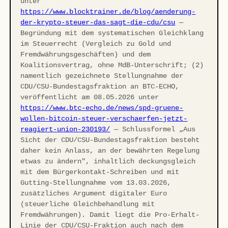
unter
https://www.blocktrainer.de/blog/aenderung-
der-krypto-steuer-das-sagt-die-cdu/csu
—
Begründung mit dem systematischen Gleichklang
im Steuerrecht (Vergleich zu Gold und
Fremdwährungsgeschäften) und dem
Koalitionsvertrag, ohne MdB-Unterschrift; (2)
namentlich gezeichnete Stellungnahme der
CDU/CSU-Bundestagsfraktion an BTC-ECHO,
veröffentlicht am 08.05.2026 unter
https://www.btc-echo.de/news/spd-gruene-
wollen-bitcoin-steuer-verschaerfen-jetzt-
reagiert-union-230193/
— Schlussformel „Aus
Sicht der CDU/CSU-Bundestagsfraktion besteht
daher kein Anlass, an der bewährten Regelung
etwas zu ändern", inhaltlich deckungsgleich
mit dem Bürgerkontakt-Schreiben und mit
Gutting-Stellungnahme vom 13.03.2026,
zusätzliches Argument digitaler Euro
(steuerliche Gleichbehandlung mit
Fremdwährungen). Damit liegt die Pro-Erhalt-
Linie der CDU/CSU-Fraktion auch nach dem