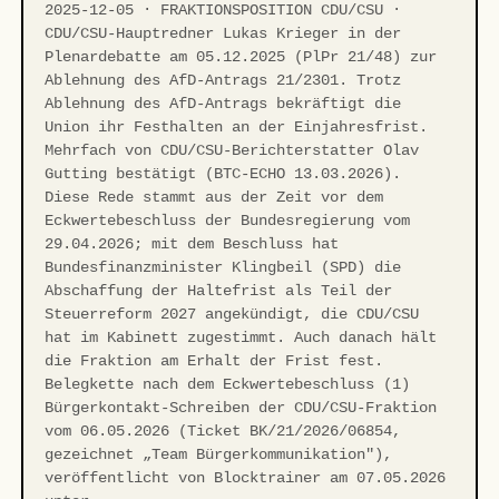
2025-12-05 · FRAKTIONSPOSITION CDU/CSU ·
CDU/CSU-Hauptredner Lukas Krieger in der
Plenardebatte am 05.12.2025 (PlPr 21/48) zur
Ablehnung des AfD-Antrags 21/2301. Trotz
Ablehnung des AfD-Antrags bekräftigt die
Union ihr Festhalten an der Einjahresfrist.
Mehrfach von CDU/CSU-Berichterstatter Olav
Gutting bestätigt (BTC-ECHO 13.03.2026).
Diese Rede stammt aus der Zeit vor dem
Eckwertebeschluss der Bundesregierung vom
29.04.2026; mit dem Beschluss hat
Bundesfinanzminister Klingbeil (SPD) die
Abschaffung der Haltefrist als Teil der
Steuerreform 2027 angekündigt, die CDU/CSU
hat im Kabinett zugestimmt. Auch danach hält
die Fraktion am Erhalt der Frist fest.
Belegkette nach dem Eckwertebeschluss (1)
Bürgerkontakt-Schreiben der CDU/CSU-Fraktion
vom 06.05.2026 (Ticket BK/21/2026/06854,
gezeichnet „Team Bürgerkommunikation"),
veröffentlicht von Blocktrainer am 07.05.2026