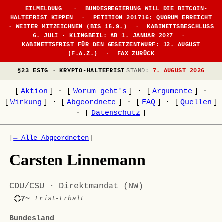
EILMELDUNG
·
BUNDESREGIERUNG WILL DIE BITCOIN-
HALTEFRIST KIPPEN
·
PETITION 201716: QUORUM ERREICHT
· WEITER MITZEICHNEN (BIS 15.9.)
·
KABINETTSBESCHLUSS
6. JULI · KLINGBEIL: AB 1. JANUAR 2027
·
KABINETTSFRIST FÜR DEN GESETZENTWURF: 12. AUGUST
(F.A.Z.)
·
FAX ZURÜCK
§23 ESTG · KRYPTO-HALTEFRIST
STAND:
7. AUGUST 2026
[
Aktion
]
·
[
Worum geht's
]
·
[
Argumente
]
·
[
Wirkung
]
·
[
Abgeordnete
]
·
[
FAQ
]
·
[
Quellen
]
·
[
Datenschutz
]
[
← Alle Abgeordneten
]
Carsten Linnemann
CDU/CSU · Direktmandat (NW)
7~
Frist-Erhalt
Bundesland