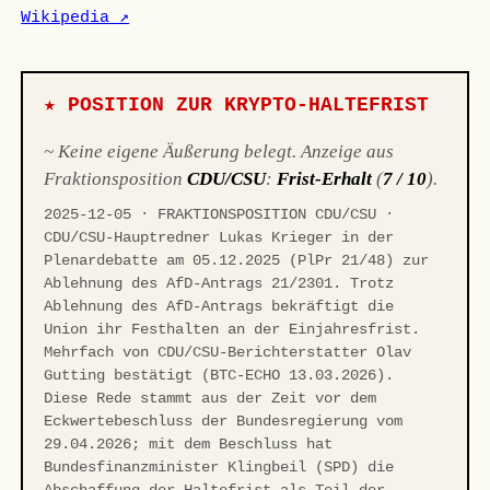
Wikipedia ↗
★ POSITION ZUR KRYPTO-HALTEFRIST
~ Keine eigene Äußerung belegt. Anzeige aus
Fraktionsposition
CDU/CSU
:
Frist-Erhalt
(
7 / 10
).
2025-12-05 · FRAKTIONSPOSITION CDU/CSU ·
CDU/CSU-Hauptredner Lukas Krieger in der
Plenardebatte am 05.12.2025 (PlPr 21/48) zur
Ablehnung des AfD-Antrags 21/2301. Trotz
Ablehnung des AfD-Antrags bekräftigt die
Union ihr Festhalten an der Einjahresfrist.
Mehrfach von CDU/CSU-Berichterstatter Olav
Gutting bestätigt (BTC-ECHO 13.03.2026).
Diese Rede stammt aus der Zeit vor dem
Eckwertebeschluss der Bundesregierung vom
29.04.2026; mit dem Beschluss hat
Bundesfinanzminister Klingbeil (SPD) die
Abschaffung der Haltefrist als Teil der