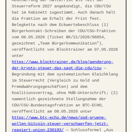
Steuerreform 2027 angekündigt, die CDU/CSU
hat im Kabinett zugestimmt. Auch danach hält
die Fraktion am Erhalt der Frist fest.
Belegkette nach dem Eckwertebeschluss (1)
Bürgerkontakt-Schreiben der CDU/CSU-Fraktion
vom 06.05.2026 (Ticket BK/21/2026/06854,
gezeichnet „Team Bürgerkommunikation"),
veröffentlicht von Blocktrainer am 07.05.2026
unter
https://www.blocktrainer.de/blog/aenderung-
der-krypto-steuer-das-sagt-die-cdu/csu
—
Begründung mit dem systematischen Gleichklang
im Steuerrecht (Vergleich zu Gold und
Fremdwährungsgeschäften) und dem
Koalitionsvertrag, ohne MdB-Unterschrift; (2)
namentlich gezeichnete Stellungnahme der
CDU/CSU-Bundestagsfraktion an BTC-ECHO,
veröffentlicht am 08.05.2026 unter
https://www.btc-echo.de/news/spd-gruene-
wollen-bitcoin-steuer-verschaerfen-jetzt-
reagiert-union-230193/
— Schlussformel „Aus