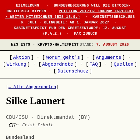
EILMELDUNG
·
BUNDESREGIERUNG WILL DIE BITCOIN-
HALTEFRIST KIPPEN
·
PETITION 201716: QUORUM ERREICHT
· WEITER MITZEICHNEN (BIS 15.9.)
·
KABINETTSBESCHLUSS
6. JULI · KLINGBEIL: AB 1. JANUAR 2027
·
KABINETTSFRIST FÜR DEN GESETZENTWURF: 12. AUGUST
(F.A.Z.)
·
FAX ZURÜCK
§23 ESTG · KRYPTO-HALTEFRIST
STAND:
7. AUGUST 2026
[
Aktion
]
·
[
Worum geht's
]
·
[
Argumente
]
·
[
Wirkung
]
·
[
Abgeordnete
]
·
[
FAQ
]
·
[
Quellen
]
·
[
Datenschutz
]
[
← Alle Abgeordneten
]
Silke Launert
CDU/CSU · Direktmandat (BY)
7~
Frist-Erhalt
Bundesland