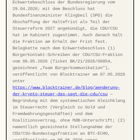
Eckwertebeschluss der Bundesregierung vom
29.04.2026; mit dem Beschluss hat
Bundesfinanzminister Klingbeil (SPD) die
Abschaffung der Haltefrist als Teil der
Steuerreform 2027 angekündigt, die CDU/CSU
hat im Kabinett zugestimmt. Auch danach hält
die Fraktion am Erhalt der Frist fest.
Belegkette nach dem Eckwertebeschluss (1)
Bürgerkontakt-Schreiben der CDU/CSU-Fraktion
vom 06.05.2026 (Ticket BK/21/2026/06854,
gezeichnet „Team Bürgerkommunikation"),
veröffentlicht von Blocktrainer am 07.05.2026
unter
https://www.blocktrainer.de/blog/aenderung-
der-krypto-steuer-das-sagt-die-cdu/csu
—
Begründung mit dem systematischen Gleichklang
im Steuerrecht (Vergleich zu Gold und
Fremdwährungsgeschäften) und dem
Koalitionsvertrag, ohne MdB-Unterschrift; (2)
namentlich gezeichnete Stellungnahme der
CDU/CSU-Bundestagsfraktion an BTC-ECHO,