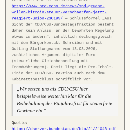
veröffentlicht am 08.05.2026 unter
https://www.btc-echo.de/news/spd-gruene-
wollen-bitcoin-steuer-verschaerfen-jetzt-
reagiert-union-230193/
— Schlussformel „Aus
Sicht der CDU/CSU-Bundestagsfraktion besteht
daher kein Anlass, an der bewährten Regelung
etwas zu ändern", inhaltlich deckungsgleich
mit dem Bürgerkontakt-Schreiben und mit
Gutting-Stellungnahme vom 13.03.2026,
zusätzliches Argument digitaler Euro
(steuerliche Gleichbehandlung mit
Fremdwährungen). Damit liegt die Pro-Erhalt-
Linie der CDU/CSU-Fraktion auch nach dem
Kabinettsbeschluss schriftlich vor.
„Wir setzen uns als CDU/CSU hier
beispielsweise weiterhin klar für die
Beibehaltung der Einjahresfrist für steuerfreie
Gewinne ein."
Quelle:
https://dserver.bundestag.de/btp/21/21048.pdf