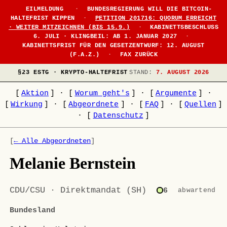
EILMELDUNG
·
BUNDESREGIERUNG WILL DIE BITCOIN-
HALTEFRIST KIPPEN
·
PETITION 201716: QUORUM ERREICHT
· WEITER MITZEICHNEN (BIS 15.9.)
·
KABINETTSBESCHLUSS
6. JULI · KLINGBEIL: AB 1. JANUAR 2027
·
KABINETTSFRIST FÜR DEN GESETZENTWURF: 12. AUGUST
(F.A.Z.)
·
FAX ZURÜCK
§23 ESTG · KRYPTO-HALTEFRIST
STAND:
7. AUGUST 2026
[
Aktion
]
·
[
Worum geht's
]
·
[
Argumente
]
·
[
Wirkung
]
·
[
Abgeordnete
]
·
[
FAQ
]
·
[
Quellen
]
·
[
Datenschutz
]
[
← Alle Abgeordneten
]
Melanie Bernstein
CDU/CSU · Direktmandat (SH)
6
abwartend
Bundesland