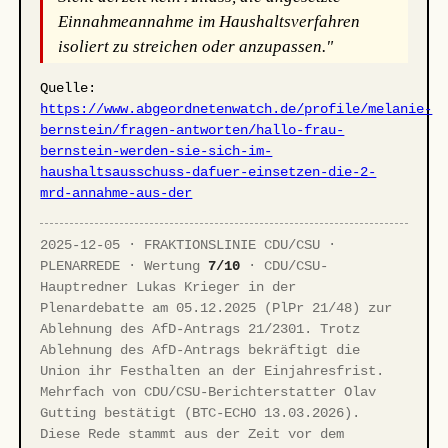
Einnahmeannahme im Haushaltsverfahren
isoliert zu streichen oder anzupassen."
Quelle:
https://www.abgeordnetenwatch.de/profile/melanie-
bernstein/fragen-antworten/hallo-frau-
bernstein-werden-sie-sich-im-
haushaltsausschuss-dafuer-einsetzen-die-2-
mrd-annahme-aus-der
2025-12-05 · FRAKTIONSLINIE CDU/CSU ·
PLENARREDE · Wertung
7/10
· CDU/CSU-
Hauptredner Lukas Krieger in der
Plenardebatte am 05.12.2025 (PlPr 21/48) zur
Ablehnung des AfD-Antrags 21/2301. Trotz
Ablehnung des AfD-Antrags bekräftigt die
Union ihr Festhalten an der Einjahresfrist.
Mehrfach von CDU/CSU-Berichterstatter Olav
Gutting bestätigt (BTC-ECHO 13.03.2026).
Diese Rede stammt aus der Zeit vor dem