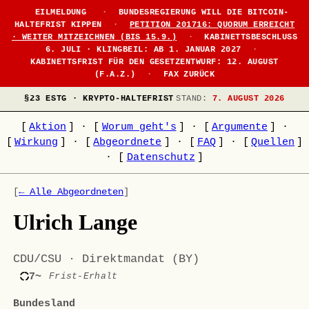
EILMELDUNG
·
BUNDESREGIERUNG WILL DIE BITCOIN-
HALTEFRIST KIPPEN
·
PETITION 201716: QUORUM ERREICHT
· WEITER MITZEICHNEN (BIS 15.9.)
·
KABINETTSBESCHLUSS
6. JULI · KLINGBEIL: AB 1. JANUAR 2027
·
KABINETTSFRIST FÜR DEN GESETZENTWURF: 12. AUGUST
(F.A.Z.)
·
FAX ZURÜCK
§23 ESTG · KRYPTO-HALTEFRIST
STAND:
7. AUGUST 2026
[
Aktion
]
·
[
Worum geht's
]
·
[
Argumente
]
·
[
Wirkung
]
·
[
Abgeordnete
]
·
[
FAQ
]
·
[
Quellen
]
·
[
Datenschutz
]
[
← Alle Abgeordneten
]
Ulrich Lange
CDU/CSU · Direktmandat (BY)
7~
Frist-Erhalt
Bundesland