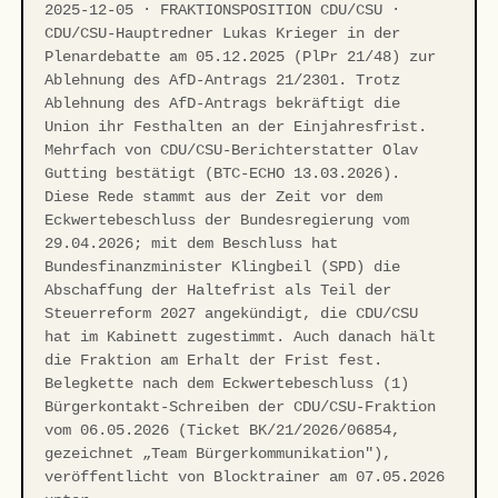
2025-12-05 · FRAKTIONSPOSITION CDU/CSU ·
CDU/CSU-Hauptredner Lukas Krieger in der
Plenardebatte am 05.12.2025 (PlPr 21/48) zur
Ablehnung des AfD-Antrags 21/2301. Trotz
Ablehnung des AfD-Antrags bekräftigt die
Union ihr Festhalten an der Einjahresfrist.
Mehrfach von CDU/CSU-Berichterstatter Olav
Gutting bestätigt (BTC-ECHO 13.03.2026).
Diese Rede stammt aus der Zeit vor dem
Eckwertebeschluss der Bundesregierung vom
29.04.2026; mit dem Beschluss hat
Bundesfinanzminister Klingbeil (SPD) die
Abschaffung der Haltefrist als Teil der
Steuerreform 2027 angekündigt, die CDU/CSU
hat im Kabinett zugestimmt. Auch danach hält
die Fraktion am Erhalt der Frist fest.
Belegkette nach dem Eckwertebeschluss (1)
Bürgerkontakt-Schreiben der CDU/CSU-Fraktion
vom 06.05.2026 (Ticket BK/21/2026/06854,
gezeichnet „Team Bürgerkommunikation"),
veröffentlicht von Blocktrainer am 07.05.2026