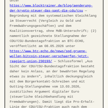
unter
https://www.blocktrainer.de/blog/aenderung-
der-krypto-steuer-das-sagt-die-cdu/csu
—
Begründung mit dem systematischen Gleichklang
im Steuerrecht (Vergleich zu Gold und
Fremdwährungsgeschäften) und dem
Koalitionsvertrag, ohne MdB-Unterschrift; (2)
namentlich gezeichnete Stellungnahme der
CDU/CSU-Bundestagsfraktion an BTC-ECHO,
veröffentlicht am 08.05.2026 unter
https://www.btc-echo.de/news/spd-gruene-
wollen-bitcoin-steuer-verschaerfen-jetzt-
reagiert-union-230193/
— Schlussformel „Aus
Sicht der CDU/CSU-Bundestagsfraktion besteht
daher kein Anlass, an der bewährten Regelung
etwas zu ändern", inhaltlich deckungsgleich
mit dem Bürgerkontakt-Schreiben und mit
Gutting-Stellungnahme vom 13.03.2026,
zusätzliches Argument digitaler Euro
(steuerliche Gleichbehandlung mit
Fremdwährungen). Damit liegt die Pro-Erhalt-
Linie der CDU/CSU-Fraktion auch nach dem