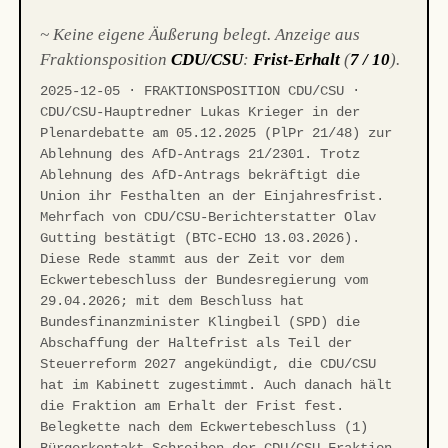
~ Keine eigene Äußerung belegt. Anzeige aus
Fraktionsposition
CDU/CSU
:
Frist-Erhalt
(
7 / 10
).
2025-12-05 · FRAKTIONSPOSITION CDU/CSU ·
CDU/CSU-Hauptredner Lukas Krieger in der
Plenardebatte am 05.12.2025 (PlPr 21/48) zur
Ablehnung des AfD-Antrags 21/2301. Trotz
Ablehnung des AfD-Antrags bekräftigt die
Union ihr Festhalten an der Einjahresfrist.
Mehrfach von CDU/CSU-Berichterstatter Olav
Gutting bestätigt (BTC-ECHO 13.03.2026).
Diese Rede stammt aus der Zeit vor dem
Eckwertebeschluss der Bundesregierung vom
29.04.2026; mit dem Beschluss hat
Bundesfinanzminister Klingbeil (SPD) die
Abschaffung der Haltefrist als Teil der
Steuerreform 2027 angekündigt, die CDU/CSU
hat im Kabinett zugestimmt. Auch danach hält
die Fraktion am Erhalt der Frist fest.
Belegkette nach dem Eckwertebeschluss (1)