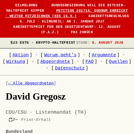
EILMELDUNG
·
BUNDESREGIERUNG WILL DIE BITCOIN-
HALTEFRIST KIPPEN
·
PETITION 201716: QUORUM ERREICHT
· WEITER MITZEICHNEN (BIS 15.9.)
·
KABINETTSBESCHLUSS
6. JULI · KLINGBEIL: AB 1. JANUAR 2027
·
KABINETTSFRIST FÜR DEN GESETZENTWURF: 12. AUGUST
(F.A.Z.)
·
FAX ZURÜCK
§23 ESTG · KRYPTO-HALTEFRIST
STAND:
6. AUGUST 2026
[
Aktion
]
·
[
Worum geht's
]
·
[
Argumente
]
·
[
Wirkung
]
·
[
Abgeordnete
]
·
[
FAQ
]
·
[
Quellen
]
·
[
Datenschutz
]
[
← Alle Abgeordneten
]
David Gregosz
CDU/CSU · Listenmandat (TH)
7~
Frist-Erhalt
Bundesland