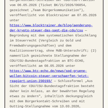
Bürgerkontakt-Schreiben der CDU/CSU-Fraktion
vom 06.05.2026 (Ticket BK/21/2026/06854,
gezeichnet „Team Bürgerkommunikation"),
veröffentlicht von Blocktrainer am 07.05.2026
unter
https://www.blocktrainer.de/blog/aenderung-
der-krypto-steuer-das-sagt-die-cdu/csu
—
Begründung mit dem systematischen Gleichklang
im Steuerrecht (Vergleich zu Gold und
Fremdwährungsgeschäften) und dem
Koalitionsvertrag, ohne MdB-Unterschrift; (2)
namentlich gezeichnete Stellungnahme der
CDU/CSU-Bundestagsfraktion an BTC-ECHO,
veröffentlicht am 08.05.2026 unter
https://www.btc-echo.de/news/spd-gruene-
wollen-bitcoin-steuer-verschaerfen-jetzt-
reagiert-union-230193/
— Schlussformel „Aus
Sicht der CDU/CSU-Bundestagsfraktion besteht
daher kein Anlass, an der bewährten Regelung
etwas zu ändern", inhaltlich deckungsgleich
mit dem Bürgerkontakt-Schreiben und mit
Gutting-Stellungnahme vom 13.03.2026,